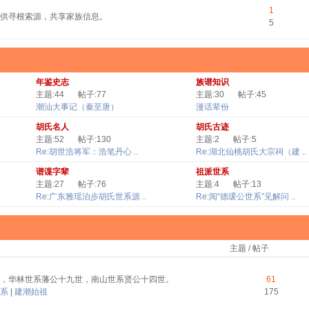
1
供寻根索源，共享家族信息。
5
年鉴史志
族谱知识
主题:44
帖子:77
主题:30
帖子:45
潮汕大事记（秦至唐）
漫话辈份
胡氏名人
胡氏古迹
主题:52
帖子:130
主题:2
帖子:5
Re:胡世浩将军：浩笔丹心 ..
Re:湖北仙桃胡氏大宗祠（建 ..
谱谍字辈
祖派世系
主题:27
帖子:76
主题:4
帖子:13
Re:广东雅瑶泊步胡氏世系源 ..
Re:阅“德瑗公世系”见解问 ..
主题 / 帖子
，华林世系藩公十九世，南山世系贤公十四世。
61
系
|
建潮始祖
175