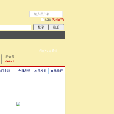
记住
找回密码
登录
注册
我的快捷通道
新会员
dee77
热门主题
今日发贴
本月发贴
在线排行
祖