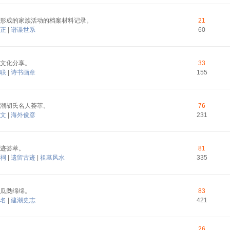
形成的家族活动的档案材料记录。
21
正
|
谱谍世系
60
文化分享。
33
联
|
诗书画章
155
潮胡氏名人荟萃。
76
文
|
海外俊彦
231
迹荟萃。
81
祠
|
遗留古迹
|
祖墓风水
335
瓜瓞绵绵。
83
名
|
建潮史志
421
26