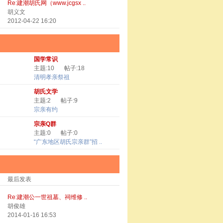
Re:建潮胡氏网（www.jcgsx ..
胡义文
2012-04-22 16:20
国学常识
主题:10
帖子:18
清明孝亲祭祖
胡氏文学
主题:2
帖子:9
宗亲有约
宗亲Q群
主题:0
帖子:0
“广东地区胡氏宗亲群”招 ..
最后发表
Re:建潮公一世祖墓、祠维修 ..
胡俊雄
2014-01-16 16:53