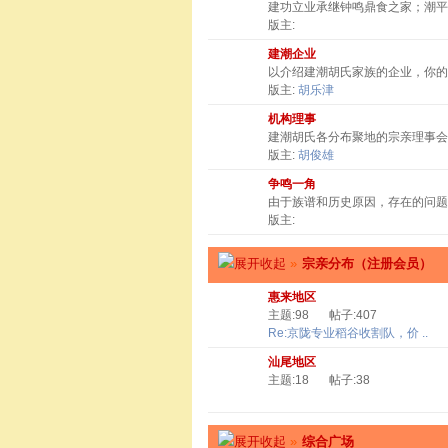
建功立业承继钟鸣鼎食之家；潮
版主:
建潮企业
以介绍建潮胡氏家族的企业，你
版主:
胡乐津
机构理事
建潮胡氏各分布聚地的宗亲理事会
版主:
胡俊雄
争鸣一角
由于族谱和历史原因，存在的问题
版主:
»
宗亲分布（注册会员）
惠来地区
主题:98
帖子:407
Re:京陇专业稻谷收割队，价 ..
汕尾地区
主题:18
帖子:38
»
综合广场