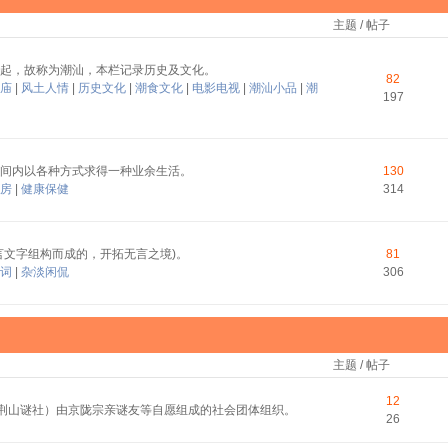
主题 / 帖子
起，故称为潮汕，本栏记录历史及文化。
82
庙
|
风土人情
|
历史文化
|
潮食文化
|
电影电视
|
潮汕小品
|
潮
197
间内以各种方式求得一种业余生活。
130
房
|
健康保健
314
言文字组构而成的，开拓无言之境)。
81
词
|
杂淡闲侃
306
主题 / 帖子
12
称荆山谜社）由京陇宗亲谜友等自愿组成的社会团体组织。
26