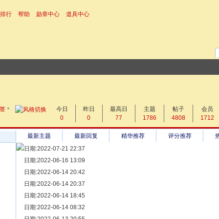
排行
帮助
勋章中心
道具中心
▼
搜 索
签
今日
帖子
昨日
最高日
主题
帖子
会员
0
0
77
1786
4808
1712
热搜：
最新主题
最新回复
精华推荐
评分推荐
日期:2022-07-21 22:37
[ 宗亲新闻 ]
日期:2022-06-16 13:09
同为宗亲，血脉相连——记陆丰碣石宗亲到祖家京陇居地探亲问
[ 族谱知识 ]
日期:2022-06-14 20:42
漫话辈份
[ 族谱知识 ]
日期:2022-06-14 20:37
修族谱的用字规范与说明
[ 族谱知识 ]
日期:2022-06-14 18:45
一元等于多少年？
[ 散文随笔 ]
日期:2022-06-14 08:32
写给远在天堂的父亲——胡棉创