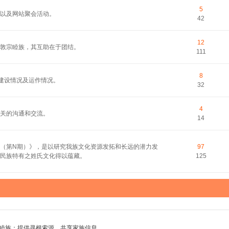
5
以及网站聚会活动。
42
12
敦宗睦族，其互助在于团结。
111
8
的建设情况及运作情况。
32
4
关的沟通和交流。
14
（第N期）》，是以研究我族文化资源发拓和长远的潜力发
97
民族特有之姓氏文化得以蕴藏。
125
睦族；提供寻根索源，共享家族信息。