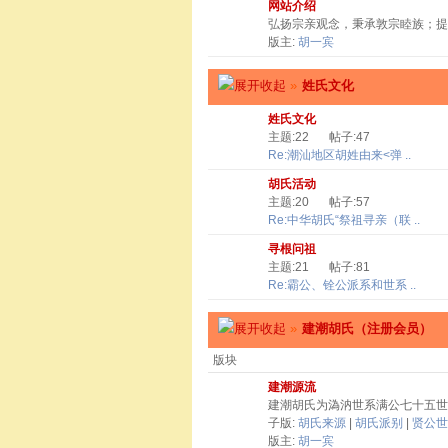
网站介绍
弘扬宗亲观念，秉承敦宗睦族；提
版主:
胡一宾
»
姓氏文化
姓氏文化
主题:22
帖子:47
Re:潮汕地区胡姓由来<弹 ..
胡氏活动
主题:20
帖子:57
Re:中华胡氏“祭祖寻亲（联 ..
寻根问祖
主题:21
帖子:81
Re:霸公、铨公派系和世系 ..
»
建潮胡氏（注册会员）
版块
建潮源流
建潮胡氏为溈汭世系满公七十五世
子版:
胡氏来源
|
胡氏派别
|
贤公世
版主:
胡一宾