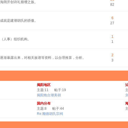
平海阔开创诗礼簪缨之族。
82
6
的成就是建潮胡氏的骄傲。
27
1
（人事）组织机构。
1
2
逐渐暴露出来，对相关族谱等资料，以合理推算，分析。
3
揭阳地区
主题:11
帖子:19
主
揭阳炮台潮美胡
国内分布
主题:8
帖子:44
主
Re:顺德胡氏宗祠