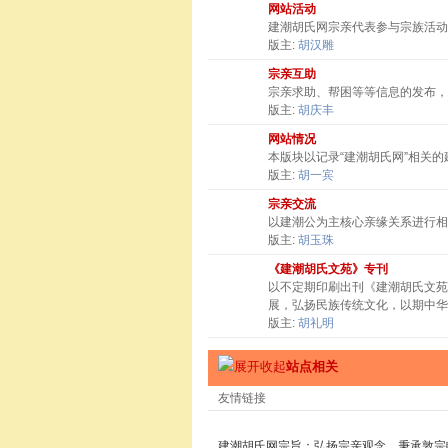
网站活动
建潮胡氏网宗亲代表参与宗族活动
版主:
胡汉雕
宗亲互助
宗亲求助、帮困等等信息的发布，
版主:
胡庆丰
网站情况
本版块以记录“建潮胡氏网”相关
版主:
胡一宾
宗亲交流
以建潮公为主核心亲缘关系进行相
版主:
胡玉珠
《建潮胡氏文苑》专刊
以不定期印刷出刊《建潮胡氏文苑
展，弘扬民族传统文化，以期中华
版主:
胡礼明
站点相关
友情链接
建潮胡氏网宗旨：弘扬宗亲观念，秉承敦宗