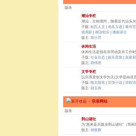
版块
潮汕专栏
潮汕，古称潮州，随着近代汕头兴
子版:
姓氏人文
|
地名古迹
|
庵寺宫
戏潮剧
|
潮语歌乐
|
佛曲讲古
版主:
胡小芹
休闲生活
休闲生活是指在非劳动及非工作时
子版:
社会百态
|
娱乐景致
|
居家厨
版主:
胡伟凯
文学专栏
以宗亲原创文学为主(文学是由语
子版:
散文随笔
|
言情小说
|
诗歌诗
版主:
胡玉珠
»
宗亲网站
版块
荆山谜社
为“惠来县京陇乡荆山谜社”（简
版主:
胡俊辉