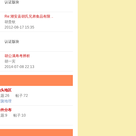
认证版块
Re:潮安县胡氏兄弟食品有限 ..
胡贵钦
2012-08-17 15:35
认证版块
胡公满寿考辨析
胡一宾
2014-07-08 22:13
汕头地区
题:26
帖子:72
京陇地理
海外分布
题:9
帖子:10