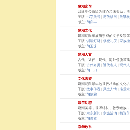
建潮家谱
以建潮公血缘为核心亲缘关系，所
子版:
书字族号
|
历代移居
|
族谱核
版主:
胡庆丰
建潮文化
建潮胡氏家族所形成的文学及宗亲
子版:
训语灯谜
|
祭祀礼仪
|
家族楹
版主:
胡玉珠
建潮人文
古代、近代、现代、海外侨胞等建
子版:
古代名贤
|
近代名人
|
现代人
版主:
胡一刀
文化古迹
建潮胡氏聚集地世代相承的文化古
子版:
故事传说
|
风土人情
|
庙堂宗
版主:
胡炳霖
宗亲动态
建潮美德，世泽绵长，敦亲睦族，
子版:
宗亲新闻
|
宗族活动
|
捐资芳
版主:
胡俊雄
京华族系