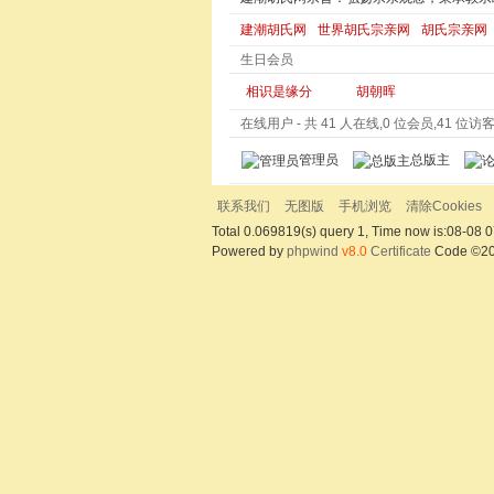
建潮胡氏网
世界胡氏宗亲网
胡氏宗亲网
生日会员
相识是缘分
胡朝晖
在线用户
- 共 41 人在线,0 位会员,41 位访客,
管理员
总版主
联系我们
无图版
手机浏览
清除Cookies
Total 0.069819(s) query 1, Time now is:08-08 0
Powered by
phpwind
v8.0
Certificate
Code ©2