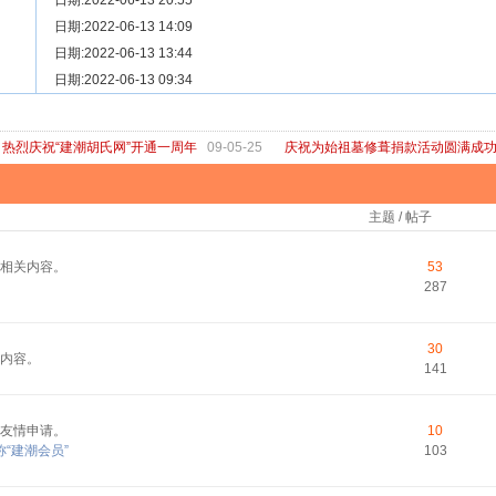
[ 宗亲新闻 ]
日期:2022-06-13 20:55
关于“金鸡落洋”祖坟复原修缮的倡议
[ 庙堂宗祠 ]
日期:2022-06-13 14:09
洽礼祖祠
[ 庙堂宗祠 ]
日期:2022-06-13 13:44
京华胡氏二世祖祠
[ 庙堂宗祠 ]
日期:2022-06-13 09:34
祖祠、家庙
[ 论坛公告 ]
关于“建潮胡氏网”恢复正常运行的通知
热烈庆祝“建潮胡氏网”开通一周年
09-05-25
庆祝为始祖墓修葺捐款活动圆满成
主题 / 帖子
相关内容。
53
287
30
内容。
141
友情申请。
10
“建潮会员”
103