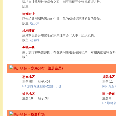
建功立业承继钟鸣鼎食之家；潮平海阔开创诗礼簪缨之族。
版主:
建潮企业
以介绍建潮胡氏家族的企业，你的成就是建潮胡氏的骄傲。
版主:
胡乐津
机构理事
建潮胡氏各分布聚地的宗亲理事会（人事）组织机构。
版主:
胡俊雄
争鸣一角
由于族谱和历史原因，存在的问题逐渐暴露出来，对相关族谱等资料
版主:
»
宗亲分布（注册会员）
惠来地区
揭阳地区
主题:98
帖子:407
主题:11
Re:京陇专业稻谷收割队，价 ..
揭阳炮台
汕尾地区
国内分布
主题:18
帖子:38
主题:8
Re:顺德
»
综合广场