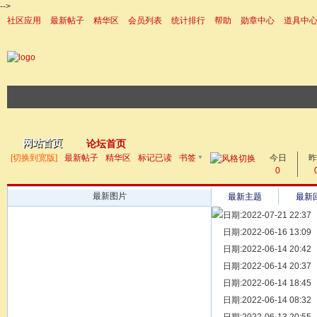
-->
社区应用
最新帖子
精华区
会员列表
统计排行
帮助
勋章中心
道具中
|帮助
网站首页
论坛首页
▼
[切换到宽版]
最新帖子
精华区
标记已读
书签
今日
帖子
昨
0
最新图片
最新主题
最新
日期:2022-07-21 22:37
[ 宗亲新闻 ]
日期:2022-06-16 13:09
同为宗亲，
[ 族谱知识 ]
日期:2022-06-14 20:42
漫话辈份
[ 族谱知识 ]
日期:2022-06-14 20:37
修族谱的用
[ 族谱知识 ]
日期:2022-06-14 18:45
一元等于多
[ 散文随笔 ]
日期:2022-06-14 08:32
写给远在天