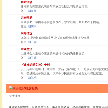
网站活动
建潮胡氏网宗亲代表参与宗族活动以及网站聚会活动。
版主:
胡汉雕
宗亲互助
宗亲求助、帮困等等信息的发布，敦宗睦族，其互助在于团结。
版主:
胡庆丰
网站情况
本版块以记录“建潮胡氏网”相关的建设情况及运作情况。
版主:
胡一宾
宗亲交流
以建潮公为主核心亲缘关系进行相关的沟通和交流。
版主:
胡玉珠
《建潮胡氏文苑》专刊
以不定期印刷出刊《建潮胡氏文苑（第N期）》，是以研究我族文化
展，弘扬民族传统文化，以期中华民族特有之姓氏文化得以蕴藏。
版主:
胡礼明
站点相关
友情链接
建潮胡氏网宗旨：弘扬宗亲观念，秉承敦宗睦族；提供寻根索源，共享家族信