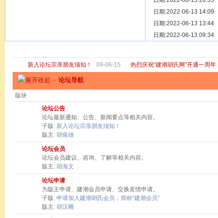
[ 宗亲新闻 ]
日期:2022-06-13 20:55
关于“金鸡落
[ 庙堂宗祠 ]
日期:2022-06-13 14:09
洽礼祖祠
[ 庙堂宗祠 ]
日期:2022-06-13 13:44
京华胡氏二
[ 庙堂宗祠 ]
日期:2022-06-13 09:34
祖祠、家庙
[ 论坛公告 ]
关于“建潮胡
新入论坛宗亲朋友须知！
09-06-15
热烈庆祝“建潮胡氏网”开通一周年
»
论坛导航
版块
论坛公告
论坛最新通知、公告、新闻要点等相关内容。
子版:
新入论坛宗亲朋友须知！
版主:
胡俊雄
论坛会员
论坛会员建议、咨询、了解等相关内容。
版主:
胡海文
论坛申请
为版主申请、建潮会员申请、交换友情申请。
子版:
申请加入建潮胡氏会员，简称“建潮会员”
版主:
胡汉雕