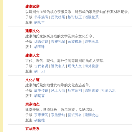
建潮家谱
以建潮公血缘为核心亲缘关系，所形成的家族活动的档案材料记录。
子版:
书字族号
|
历代移居
|
族谱核正
|
谱谍世系
版主:
胡庆丰
建潮文化
建潮胡氏家族所形成的文学及宗亲文化分享。
子版:
训语灯谜
|
祭祀礼仪
|
家族楹联
|
诗书画章
版主:
胡玉珠
建潮人文
古代、近代、现代、海外侨胞等建潮胡氏名人荟萃。
子版:
古代名贤
|
近代名人
|
现代人文
|
海外俊彦
版主:
胡一刀
文化古迹
建潮胡氏聚集地世代相承的文化古迹荟萃。
子版:
故事传说
|
风土人情
|
庙堂宗祠
|
遗留古迹
|
祖墓风水
版主:
胡炳霖
宗亲动态
建潮美德，世泽绵长，敦亲睦族，瓜瓞绵绵。
子版:
宗亲新闻
|
宗族活动
|
捐资芳名
|
建潮史志
版主:
胡俊雄
京华族系