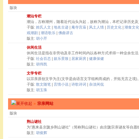
版块
潮汕专栏
潮汕，古称潮州，随着近代汕头兴起，故称为潮汕，本栏记录历史及
子版:
姓氏人文
|
地名古迹
|
庵寺宫庙
|
风土人情
|
历史文化
|
潮食文
戏潮剧
|
潮语歌乐
|
佛曲讲古
版主:
胡小芹
休闲生活
休闲生活是指在非劳动及非工作时间内以各种方式求得一种业余生活
子版:
社会百态
|
娱乐景致
|
居家厨房
|
健康保健
版主:
胡伟凯
文学专栏
以宗亲原创文学为主(文学是由语言文字组构而成的，开拓无言之境)
子版:
散文随笔
|
言情小说
|
诗歌诗词
|
杂淡闲侃
版主:
胡玉珠
»
宗亲网站
版块
荆山谜社
为“惠来县京陇乡荆山谜社”（简称荆山谜社）由京陇宗亲谜友等自愿
版主:
胡俊辉