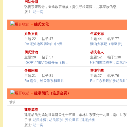
网站介绍
弘扬宗亲观念，秉承敦宗睦族；提供寻根索源，共享家族信息。
版主:
胡一宾
»
姓氏文化
姓氏文化
年鉴史志
主题:22
帖子:47
主题:44
帖子:77
Re:潮汕地区胡姓由来<弹 ..
潮汕大事记（秦至唐）
胡氏活动
胡氏名人
主题:20
帖子:57
主题:52
帖子:130
Re:中华胡氏“祭祖寻亲（联 ..
Re:胡世浩将军：浩笔丹心 
寻根问祖
谱谍字辈
主题:21
帖子:81
主题:27
帖子:76
Re:霸公、铨公派系和世系 ..
Re:广东雅瑶泊步胡氏世系
»
建潮胡氏（注册会员）
版块
建潮源流
建潮胡氏为溈汭世系满公七十五世，华林世系藩公十九世，南山世系
子版:
胡氏来源
|
胡氏派别
|
贤公世系
|
建潮始祖
版主:
胡一宾