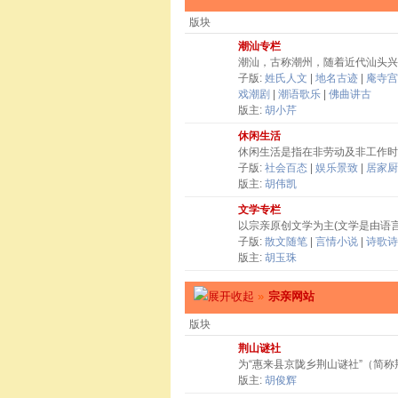
版块
潮汕专栏
潮汕，古称潮州，随着近代汕头兴
子版:
姓氏人文
|
地名古迹
|
庵寺宫
戏潮剧
|
潮语歌乐
|
佛曲讲古
版主:
胡小芹
休闲生活
休闲生活是指在非劳动及非工作时
子版:
社会百态
|
娱乐景致
|
居家厨
版主:
胡伟凯
文学专栏
以宗亲原创文学为主(文学是由语
子版:
散文随笔
|
言情小说
|
诗歌诗
版主:
胡玉珠
»
宗亲网站
版块
荆山谜社
为“惠来县京陇乡荆山谜社”（简
版主:
胡俊辉