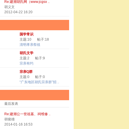
Re:建潮胡氏网（www.jcgsx ..
胡义文
2012-04-22 16:20
国学常识
主题:10
帖子:18
清明孝亲祭祖
胡氏文学
主题:2
帖子:9
宗亲有约
宗亲Q群
主题:0
帖子:0
“广东地区胡氏宗亲群”招 ..
最后发表
Re:建潮公一世祖墓、祠维修 ..
胡俊雄
2014-01-16 16:53