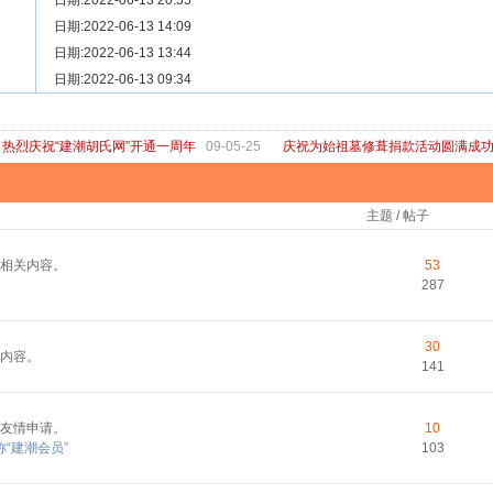
[ 宗亲新闻 ]
日期:2022-06-13 20:55
关于“金鸡落洋”祖坟复原修缮的倡议
[ 庙堂宗祠 ]
日期:2022-06-13 14:09
洽礼祖祠
[ 庙堂宗祠 ]
日期:2022-06-13 13:44
京华胡氏二世祖祠
[ 庙堂宗祠 ]
日期:2022-06-13 09:34
祖祠、家庙
[ 论坛公告 ]
关于“建潮胡氏网”恢复正常运行的通知
热烈庆祝“建潮胡氏网”开通一周年
09-05-25
庆祝为始祖墓修葺捐款活动圆满成
主题 / 帖子
相关内容。
53
287
30
内容。
141
友情申请。
10
“建潮会员”
103