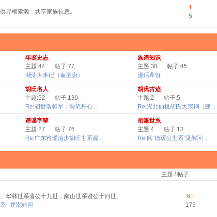
1
供寻根索源，共享家族信息。
5
年鉴史志
族谱知识
主题:44
帖子:77
主题:30
帖子:45
潮汕大事记（秦至唐）
漫话辈份
胡氏名人
胡氏古迹
主题:52
帖子:130
主题:2
帖子:5
Re:胡世浩将军：浩笔丹心 ..
Re:湖北仙桃胡氏大宗祠（建 ..
谱谍字辈
祖派世系
主题:27
帖子:76
主题:4
帖子:13
Re:广东雅瑶泊步胡氏世系源 ..
Re:阅“德瑗公世系”见解问 ..
主题 / 帖子
，华林世系藩公十九世，南山世系贤公十四世。
61
系
|
建潮始祖
175