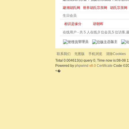
建潮胡氏网
世界胡氏宗亲网
胡氏宗亲网
生日会员
相识是缘分
胡朝晖
在线用户
- 共 5 人在线,0 位会员,5 位访客,最多
管理员
总版主
联系我们
无图版
手机浏览
清除Cookies
Total 0.004613(s) query 0, Time now is:08-08 1
Powered by
phpwind
v8.0
Certificate
Code ©2
<�