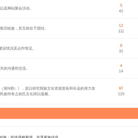
5
以及网站聚会活动。
42
12
敦宗睦族，其互助在于团结。
111
8
的建设情况及运作情况。
32
4
关的沟通和交流。
14
（第N期）》，是以研究我族文化资源发拓和长远的潜力发
97
民族特有之姓氏文化得以蕴藏。
125
睦族；提供寻根索源，共享家族信息。