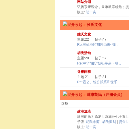
网站介绍
弘扬宗亲观念，秉承敦宗睦族；提
版主:
胡一宾
»
姓氏文化
姓氏文化
主题:22
帖子:47
Re:潮汕地区胡姓由来<弹 ..
胡氏活动
主题:20
帖子:57
Re:中华胡氏“祭祖寻亲（联 ..
寻根问祖
主题:21
帖子:81
Re:霸公、铨公派系和世系 ..
»
建潮胡氏（注册会员）
版块
建潮源流
建潮胡氏为溈汭世系满公七十五世
子版:
胡氏来源
|
胡氏派别
|
贤公世
版主:
胡一宾