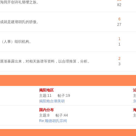
平海阔开创诗礼簪缨之族。
82
6
的成就是建潮胡氏的骄傲。
27
1
（人事）组织机构。
1
2
逐渐暴露出来，对相关族谱等资料，以合理推算，分析。
3
揭阳地区
主题:11
帖子:19
主
揭阳炮台潮美胡
国内分布
主题:8
帖子:44
主
Re:顺德胡氏宗祠