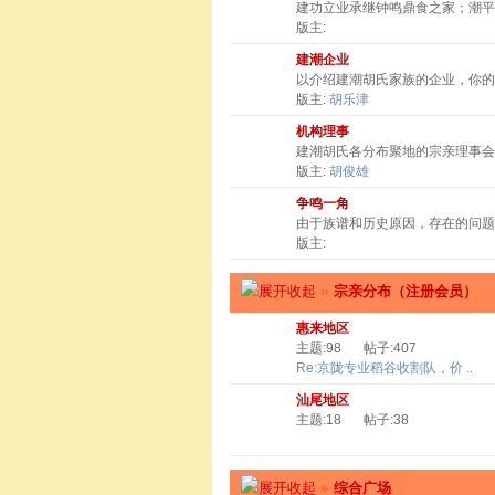
建功立业承继钟鸣鼎食之家；潮
版主:
建潮企业
以介绍建潮胡氏家族的企业，你
版主:
胡乐津
机构理事
建潮胡氏各分布聚地的宗亲理事会
版主:
胡俊雄
争鸣一角
由于族谱和历史原因，存在的问题
版主:
»
宗亲分布（注册会员）
惠来地区
主题:98
帖子:407
Re:京陇专业稻谷收割队，价 ..
汕尾地区
主题:18
帖子:38
»
综合广场