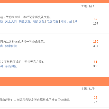
主题 / 帖子
起，故称为潮汕，本栏记录历史及文化。
82
庙
|
风土人情
|
历史文化
|
潮食文化
|
电影电视
|
潮汕小品
|
潮
197
间内以各种方式求得一种业余生活。
130
房
|
健康保健
314
言文字组构而成的，开拓无言之境)。
81
词
|
杂淡闲侃
306
主题 / 帖子
12
称荆山谜社）由京陇宗亲谜友等自愿组成的社会团体组织。
26