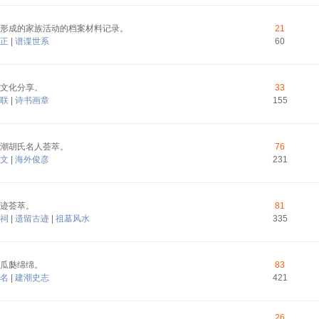
形成的家族活动的档案材料记录。
21
正
|
谱谍世系
60
文化分享。
33
联
|
诗书画章
155
潮胡氏名人荟萃。
76
文
|
海外俊彦
231
迹荟萃。
81
祠
|
遗留古迹
|
祖墓风水
335
瓜瓞绵绵。
83
名
|
建潮史志
421
26