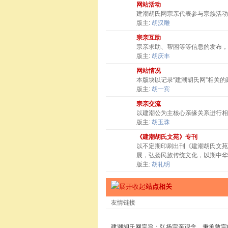
网站活动
建潮胡氏网宗亲代表参与宗族活动
版主:
胡汉雕
宗亲互助
宗亲求助、帮困等等信息的发布，
版主:
胡庆丰
网站情况
本版块以记录“建潮胡氏网”相关
版主:
胡一宾
宗亲交流
以建潮公为主核心亲缘关系进行相
版主:
胡玉珠
《建潮胡氏文苑》专刊
以不定期印刷出刊《建潮胡氏文苑
展，弘扬民族传统文化，以期中华
版主:
胡礼明
站点相关
友情链接
建潮胡氏网宗旨：弘扬宗亲观念，秉承敦宗