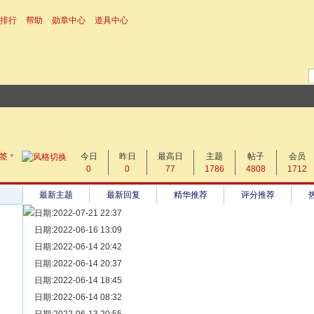
排行
帮助
勋章中心
道具中心
▼
搜 索
签
今日
帖子
昨日
最高日
主题
帖子
会员
0
0
77
1786
4808
1712
热搜：
最新主题
最新回复
精华推荐
评分推荐
日期:2022-07-21 22:37
[ 宗亲新闻 ]
日期:2022-06-16 13:09
同为宗亲，血脉相连——记陆丰碣石宗亲到祖家京陇居地探亲问
[ 族谱知识 ]
日期:2022-06-14 20:42
漫话辈份
[ 族谱知识 ]
日期:2022-06-14 20:37
修族谱的用字规范与说明
[ 族谱知识 ]
日期:2022-06-14 18:45
一元等于多少年？
[ 散文随笔 ]
日期:2022-06-14 08:32
写给远在天堂的父亲——胡棉创