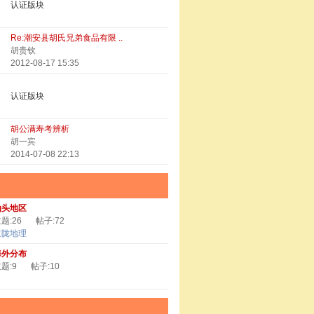
认证版块
Re:潮安县胡氏兄弟食品有限 ..
胡贵钦
2012-08-17 15:35
认证版块
胡公满寿考辨析
胡一宾
2014-07-08 22:13
汕头地区
题:26
帖子:72
京陇地理
海外分布
题:9
帖子:10