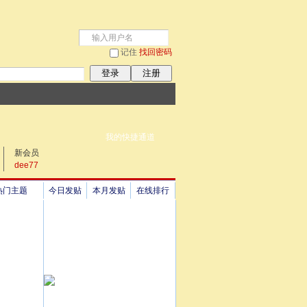
记住
找回密码
登录
注册
我的快捷通道
新会员
dee77
热门主题
今日发贴
本月发贴
在线排行
祖