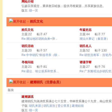
网站介绍
弘扬宗亲观念，秉承敦宗睦族；提供寻根索源，共享家族信息。
版主:
胡一宾
»
姓氏文化
姓氏文化
年鉴史志
主题:22
帖子:47
主题:44
帖子:77
Re:潮汕地区胡姓由来<弹 ..
潮汕大事记（秦至唐）
胡氏活动
胡氏名人
主题:20
帖子:57
主题:52
帖子:130
Re:中华胡氏“祭祖寻亲（联 ..
Re:胡世浩将军：浩笔丹心 
寻根问祖
谱谍字辈
主题:21
帖子:81
主题:27
帖子:76
Re:霸公、铨公派系和世系 ..
Re:广东雅瑶泊步胡氏世系
»
建潮胡氏（注册会员）
版块
建潮源流
建潮胡氏为溈汭世系满公七十五世，华林世系藩公十九世，南山世系
子版:
胡氏来源
|
胡氏派别
|
贤公世系
|
建潮始祖
版主:
胡一宾