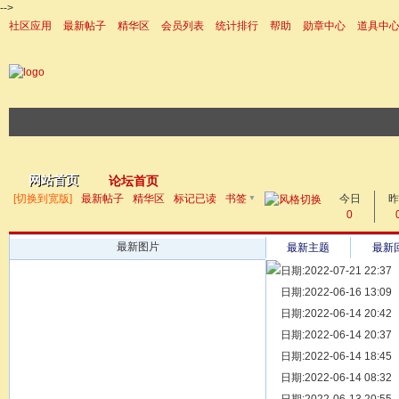
-->
社区应用
最新帖子
精华区
会员列表
统计排行
帮助
勋章中心
道具中
|帮助
网站首页
论坛首页
▼
[切换到宽版]
最新帖子
精华区
标记已读
书签
今日
帖子
昨
0
最新图片
最新主题
最新
日期:2022-07-21 22:37
[ 宗亲新闻 ]
日期:2022-06-16 13:09
同为宗亲，
[ 族谱知识 ]
日期:2022-06-14 20:42
漫话辈份
[ 族谱知识 ]
日期:2022-06-14 20:37
修族谱的用
[ 族谱知识 ]
日期:2022-06-14 18:45
一元等于多
[ 散文随笔 ]
日期:2022-06-14 08:32
写给远在天