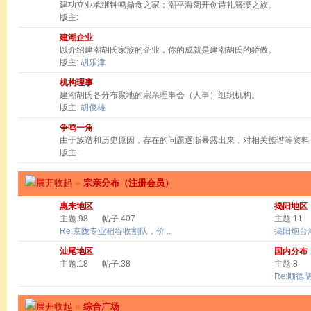
建功立业承继钟鸣鼎食之家；潮平海阔开创诗礼簪缨之族。
版主:
建潮企业
以介绍建潮胡氏家族的企业，你的成就是建潮胡氏的骄傲。
版主:
胡乐津
机构理事
建潮胡氏各分布聚地的宗亲理事会（人事）组织机构。
版主:
胡俊雄
争鸣一角
由于族谱和历史原因，存在的问题逐渐暴露出来，对相关族谱等资料
版主:
»
宗亲分布（注册会员）
惠来地区
揭阳地区
主题:98
帖子:407
主题:11
Re:京陇专业稻谷收割队，价 ..
揭阳炮台
汕尾地区
国内分布
主题:18
帖子:38
主题:8
Re:顺德
»
综合广场