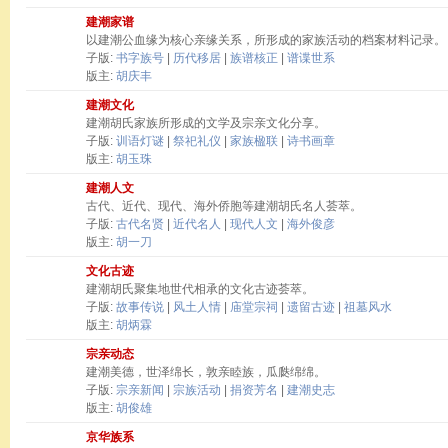
建潮家谱
以建潮公血缘为核心亲缘关系，所形成的家族活动的档案材料记录。
子版:
书字族号
|
历代移居
|
族谱核正
|
谱谍世系
版主:
胡庆丰
建潮文化
建潮胡氏家族所形成的文学及宗亲文化分享。
子版:
训语灯谜
|
祭祀礼仪
|
家族楹联
|
诗书画章
版主:
胡玉珠
建潮人文
古代、近代、现代、海外侨胞等建潮胡氏名人荟萃。
子版:
古代名贤
|
近代名人
|
现代人文
|
海外俊彦
版主:
胡一刀
文化古迹
建潮胡氏聚集地世代相承的文化古迹荟萃。
子版:
故事传说
|
风土人情
|
庙堂宗祠
|
遗留古迹
|
祖墓风水
版主:
胡炳霖
宗亲动态
建潮美德，世泽绵长，敦亲睦族，瓜瓞绵绵。
子版:
宗亲新闻
|
宗族活动
|
捐资芳名
|
建潮史志
版主:
胡俊雄
京华族系