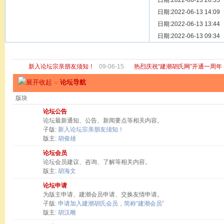
[ 宗亲新闻 ]
日期:2022-06-13 20:55
关于“金鸡落
[ 庙堂宗祠 ]
日期:2022-06-13 14:09
洽礼祖祠
[ 庙堂宗祠 ]
日期:2022-06-13 13:44
京华胡氏二
[ 庙堂宗祠 ]
日期:2022-06-13 09:34
祖祠、家庙
[ 论坛公告 ]
关于“建潮胡
新入论坛宗亲朋友须知！
09-06-15
热烈庆祝“建潮胡氏网”开通一周年
»
论坛导航
版块
论坛公告
论坛最新通知、公告、新闻要点等相关内容。
子版:
新入论坛宗亲朋友须知！
版主:
胡俊雄
论坛会员
论坛会员建议、咨询、了解等相关内容。
版主:
胡海文
论坛申请
为版主申请、建潮会员申请、交换友情申请。
子版:
申请加入建潮胡氏会员，简称“建潮会员”
版主:
胡汉雕