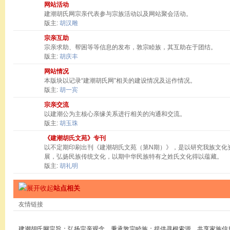
网站活动
建潮胡氏网宗亲代表参与宗族活动以及网站聚会活动。
版主:
胡汉雕
宗亲互助
宗亲求助、帮困等等信息的发布，敦宗睦族，其互助在于团结。
版主:
胡庆丰
网站情况
本版块以记录“建潮胡氏网”相关的建设情况及运作情况。
版主:
胡一宾
宗亲交流
以建潮公为主核心亲缘关系进行相关的沟通和交流。
版主:
胡玉珠
《建潮胡氏文苑》专刊
以不定期印刷出刊《建潮胡氏文苑（第N期）》，是以研究我族文化
展，弘扬民族传统文化，以期中华民族特有之姓氏文化得以蕴藏。
版主:
胡礼明
站点相关
友情链接
建潮胡氏网宗旨：弘扬宗亲观念，秉承敦宗睦族；提供寻根索源，共享家族信