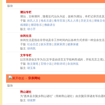
版块
潮汕专栏
潮汕，古称潮州，随着近代汕头兴起，故称为潮汕，本栏记录历史及
子版:
姓氏人文
|
地名古迹
|
庵寺宫庙
|
风土人情
|
历史文化
|
潮食文
戏潮剧
|
潮语歌乐
|
佛曲讲古
版主:
胡小芹
休闲生活
休闲生活是指在非劳动及非工作时间内以各种方式求得一种业余生活
子版:
社会百态
|
娱乐景致
|
居家厨房
|
健康保健
版主:
胡伟凯
文学专栏
以宗亲原创文学为主(文学是由语言文字组构而成的，开拓无言之境)
子版:
散文随笔
|
言情小说
|
诗歌诗词
|
杂淡闲侃
版主:
胡玉珠
»
宗亲网站
版块
荆山谜社
为“惠来县京陇乡荆山谜社”（简称荆山谜社）由京陇宗亲谜友等自愿
版主:
胡俊辉