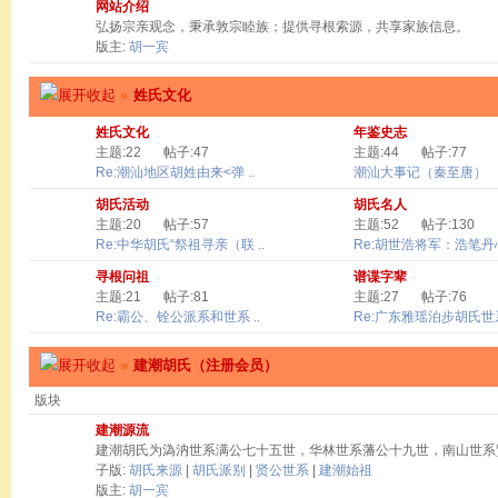
网站介绍
弘扬宗亲观念，秉承敦宗睦族；提供寻根索源，共享家族信息。
版主:
胡一宾
»
姓氏文化
姓氏文化
年鉴史志
主题:22
帖子:47
主题:44
帖子:77
Re:潮汕地区胡姓由来<弹 ..
潮汕大事记（秦至唐）
胡氏活动
胡氏名人
主题:20
帖子:57
主题:52
帖子:130
Re:中华胡氏“祭祖寻亲（联 ..
Re:胡世浩将军：浩笔丹心 
寻根问祖
谱谍字辈
主题:21
帖子:81
主题:27
帖子:76
Re:霸公、铨公派系和世系 ..
Re:广东雅瑶泊步胡氏世系
»
建潮胡氏（注册会员）
版块
建潮源流
建潮胡氏为溈汭世系满公七十五世，华林世系藩公十九世，南山世系
子版:
胡氏来源
|
胡氏派别
|
贤公世系
|
建潮始祖
版主:
胡一宾