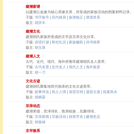
建潮家谱
以建潮公血缘为核心亲缘关系，所形成的家族活动的档案材料记录。
子版:
书字族号
|
历代移居
|
族谱核正
|
谱谍世系
版主:
胡庆丰
建潮文化
建潮胡氏家族所形成的文学及宗亲文化分享。
子版:
训语灯谜
|
祭祀礼仪
|
家族楹联
|
诗书画章
版主:
胡玉珠
建潮人文
古代、近代、现代、海外侨胞等建潮胡氏名人荟萃。
子版:
古代名贤
|
近代名人
|
现代人文
|
海外俊彦
版主:
胡一刀
文化古迹
建潮胡氏聚集地世代相承的文化古迹荟萃。
子版:
故事传说
|
风土人情
|
庙堂宗祠
|
遗留古迹
|
祖墓风水
版主:
胡炳霖
宗亲动态
建潮美德，世泽绵长，敦亲睦族，瓜瓞绵绵。
子版:
宗亲新闻
|
宗族活动
|
捐资芳名
|
建潮史志
版主:
胡俊雄
京华族系