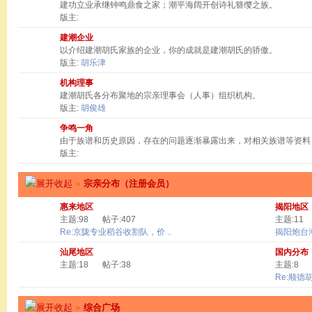
建功立业承继钟鸣鼎食之家；潮平海阔开创诗礼簪缨之族。
版主:
建潮企业
以介绍建潮胡氏家族的企业，你的成就是建潮胡氏的骄傲。
版主:
胡乐津
机构理事
建潮胡氏各分布聚地的宗亲理事会（人事）组织机构。
版主:
胡俊雄
争鸣一角
由于族谱和历史原因，存在的问题逐渐暴露出来，对相关族谱等资料
版主:
»
宗亲分布（注册会员）
惠来地区
揭阳地区
主题:98
帖子:407
主题:11
Re:京陇专业稻谷收割队，价 ..
揭阳炮台
汕尾地区
国内分布
主题:18
帖子:38
主题:8
Re:顺德
»
综合广场