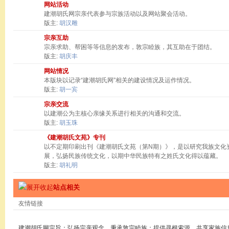
网站活动
建潮胡氏网宗亲代表参与宗族活动以及网站聚会活动。
版主:
胡汉雕
宗亲互助
宗亲求助、帮困等等信息的发布，敦宗睦族，其互助在于团结。
版主:
胡庆丰
网站情况
本版块以记录“建潮胡氏网”相关的建设情况及运作情况。
版主:
胡一宾
宗亲交流
以建潮公为主核心亲缘关系进行相关的沟通和交流。
版主:
胡玉珠
《建潮胡氏文苑》专刊
以不定期印刷出刊《建潮胡氏文苑（第N期）》，是以研究我族文化
展，弘扬民族传统文化，以期中华民族特有之姓氏文化得以蕴藏。
版主:
胡礼明
站点相关
友情链接
建潮胡氏网宗旨：弘扬宗亲观念，秉承敦宗睦族；提供寻根索源，共享家族信