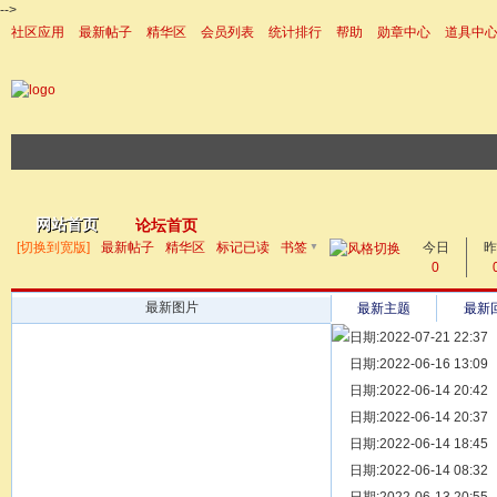
-->
社区应用
最新帖子
精华区
会员列表
统计排行
帮助
勋章中心
道具中
|帮助
网站首页
论坛首页
▼
[切换到宽版]
最新帖子
精华区
标记已读
书签
今日
帖子
昨
0
最新图片
最新主题
最新
日期:2022-07-21 22:37
[ 宗亲新闻 ]
日期:2022-06-16 13:09
同为宗亲，
[ 族谱知识 ]
日期:2022-06-14 20:42
漫话辈份
[ 族谱知识 ]
日期:2022-06-14 20:37
修族谱的用
[ 族谱知识 ]
日期:2022-06-14 18:45
一元等于多
[ 散文随笔 ]
日期:2022-06-14 08:32
写给远在天