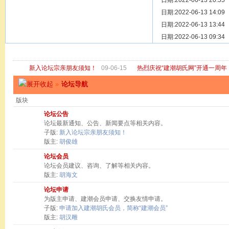
[ 宗亲新闻 ]
日期:2022-06-13 20:55
关于“金鸡落
[ 庙堂宗祠 ]
日期:2022-06-13 14:09
洽礼祖祠
[ 庙堂宗祠 ]
日期:2022-06-13 13:44
京华胡氏二
[ 庙堂宗祠 ]
日期:2022-06-13 09:34
祖祠、家庙
[ 论坛公告 ]
关于“建潮胡
新入论坛宗亲朋友须知！
09-06-15
热烈庆祝“建潮胡氏网”开通一周年
»
论坛导航
版块
论坛公告
论坛最新通知、公告、新闻要点等相关内容。
子版:
新入论坛宗亲朋友须知！
版主:
胡俊雄
论坛会员
论坛会员建议、咨询、了解等相关内容。
版主:
胡海文
论坛申请
为版主申请、建潮会员申请、交换友情申请。
子版:
申请加入建潮胡氏会员，简称“建潮会员”
版主:
胡汉雕