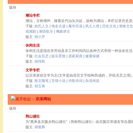
版块
潮汕专栏
潮汕，古称潮州，随着近代汕头兴起，故称为潮汕，本栏记录历史及
子版:
姓氏人文
|
地名古迹
|
庵寺宫庙
|
风土人情
|
历史文化
|
潮食文
戏潮剧
|
潮语歌乐
|
佛曲讲古
版主:
胡小芹
休闲生活
休闲生活是指在非劳动及非工作时间内以各种方式求得一种业余生活
子版:
社会百态
|
娱乐景致
|
居家厨房
|
健康保健
版主:
胡伟凯
文学专栏
以宗亲原创文学为主(文学是由语言文字组构而成的，开拓无言之境)
子版:
散文随笔
|
言情小说
|
诗歌诗词
|
杂淡闲侃
版主:
胡玉珠
»
宗亲网站
版块
荆山谜社
为“惠来县京陇乡荆山谜社”（简称荆山谜社）由京陇宗亲谜友等自愿
版主:
胡俊辉