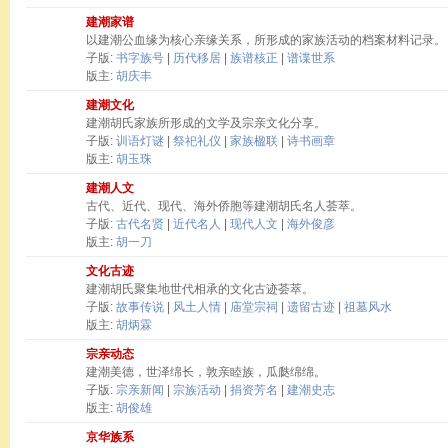
建潮家谱
以建潮公血缘为核心亲缘关系，所形成的家族活动的档案材料记录。
子版:
书字族号
|
历代移居
|
族谱核正
|
谱谍世系
版主:
胡庆丰
建潮文化
建潮胡氏家族所形成的文学及宗亲文化分享。
子版:
训语灯谜
|
祭祀礼仪
|
家族楹联
|
诗书画章
版主:
胡玉珠
建潮人文
古代、近代、现代、海外侨胞等建潮胡氏名人荟萃。
子版:
古代名贤
|
近代名人
|
现代人文
|
海外俊彦
版主:
胡一刀
文化古迹
建潮胡氏聚集地世代相承的文化古迹荟萃。
子版:
故事传说
|
风土人情
|
庙堂宗祠
|
遗留古迹
|
祖墓风水
版主:
胡炳霖
宗亲动态
建潮美德，世泽绵长，敦亲睦族，瓜瓞绵绵。
子版:
宗亲新闻
|
宗族活动
|
捐资芳名
|
建潮史志
版主:
胡俊雄
京华族系