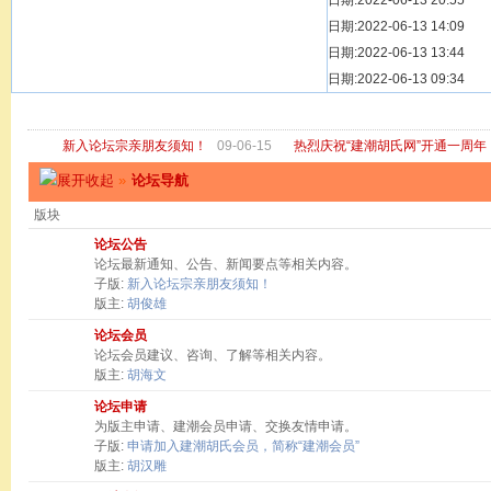
[ 宗亲新闻 ]
日期:2022-06-13 20:55
关于“金鸡落洋
[ 庙堂宗祠 ]
日期:2022-06-13 14:09
洽礼祖祠
[ 庙堂宗祠 ]
日期:2022-06-13 13:44
京华胡氏二世祖
[ 庙堂宗祠 ]
日期:2022-06-13 09:34
祖祠、家庙
[ 论坛公告 ]
关于“建潮胡氏
新入论坛宗亲朋友须知！
09-06-15
热烈庆祝“建潮胡氏网”开通一周年
»
论坛导航
版块
论坛公告
论坛最新通知、公告、新闻要点等相关内容。
子版:
新入论坛宗亲朋友须知！
版主:
胡俊雄
论坛会员
论坛会员建议、咨询、了解等相关内容。
版主:
胡海文
论坛申请
为版主申请、建潮会员申请、交换友情申请。
子版:
申请加入建潮胡氏会员，简称“建潮会员”
版主:
胡汉雕