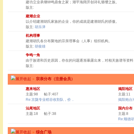
建功立业承继钟鸣鼎食之家；潮平海阔开创诗礼簪缨之族。
版主:
建潮企业
以介绍建潮胡氏家族的企业，你的成就是建潮胡氏的骄傲。
版主:
胡乐津
机构理事
建潮胡氏各分布聚地的宗亲理事会（人事）组织机构。
版主:
胡俊雄
争鸣一角
由于族谱和历史原因，存在的问题逐渐暴露出来，对相关族谱等资料
版主:
»
宗亲分布（注册会员）
惠来地区
揭阳地区
主题:98
帖子:407
主题:11
Re:京陇专业稻谷收割队，价 ..
揭阳炮台
汕尾地区
国内分布
主题:18
帖子:38
主题:8
Re:顺德
»
综合广场