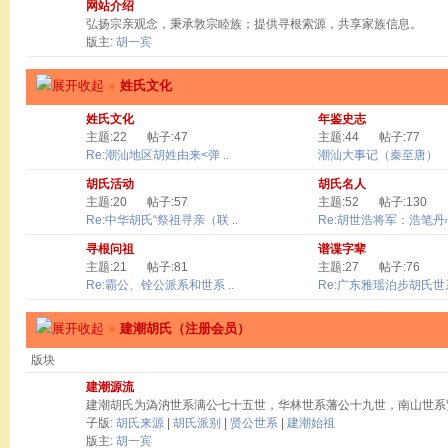
网站介绍
弘扬宗亲观念，秉承敦宗睦族；提供寻根索源，共享家族信息。
版主:
胡一宾
»
姓氏文化
姓氏文化
年鉴史志
主题:22
帖子:47
主题:44
帖子:77
Re:潮汕地区胡姓由来<弹 ..
潮汕大事记（秦至唐）
胡氏活动
胡氏名人
主题:20
帖子:57
主题:52
帖子:130
Re:中华胡氏“祭祖寻亲（联 ..
Re:胡世浩将军：浩笔丹心 
寻根问祖
谱谍字辈
主题:21
帖子:81
主题:27
帖子:76
Re:霸公、铨公派系和世系 ..
Re:广东雅瑶泊步胡氏世系
»
建潮胡氏（注册会员）
版块
建潮源流
建潮胡氏为溈汭世系满公七十五世，华林世系藩公十九世，南山世系
子版:
胡氏来源
|
胡氏派别
|
贤公世系
|
建潮始祖
版主:
胡一宾