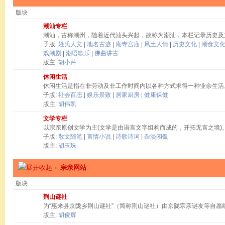
版块
潮汕专栏
潮汕，古称潮州，随着近代汕头兴起，故称为潮汕，本栏记录历史及
子版:
姓氏人文
|
地名古迹
|
庵寺宫庙
|
风土人情
|
历史文化
|
潮食文
戏潮剧
|
潮语歌乐
|
佛曲讲古
版主:
胡小芹
休闲生活
休闲生活是指在非劳动及非工作时间内以各种方式求得一种业余生活
子版:
社会百态
|
娱乐景致
|
居家厨房
|
健康保健
版主:
胡伟凯
文学专栏
以宗亲原创文学为主(文学是由语言文字组构而成的，开拓无言之境)
子版:
散文随笔
|
言情小说
|
诗歌诗词
|
杂淡闲侃
版主:
胡玉珠
»
宗亲网站
版块
荆山谜社
为“惠来县京陇乡荆山谜社”（简称荆山谜社）由京陇宗亲谜友等自愿
版主:
胡俊辉