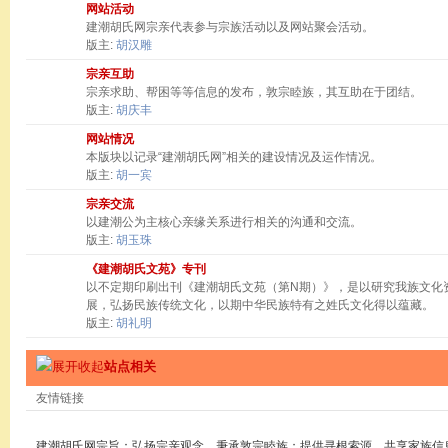
网站活动
建潮胡氏网宗亲代表参与宗族活动以及网站聚会活动。
版主:
胡汉雕
宗亲互助
宗亲求助、帮困等等信息的发布，敦宗睦族，其互助在于团结。
版主:
胡庆丰
网站情况
本版块以记录“建潮胡氏网”相关的建设情况及运作情况。
版主:
胡一宾
宗亲交流
以建潮公为主核心亲缘关系进行相关的沟通和交流。
版主:
胡玉珠
《建潮胡氏文苑》专刊
以不定期印刷出刊《建潮胡氏文苑（第N期）》，是以研究我族文化
展，弘扬民族传统文化，以期中华民族特有之姓氏文化得以蕴藏。
版主:
胡礼明
站点相关
友情链接
建潮胡氏网宗旨：弘扬宗亲观念，秉承敦宗睦族；提供寻根索源，共享家族信