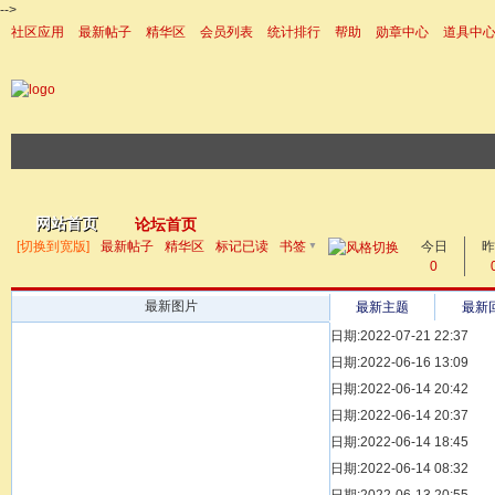
-->
社区应用
最新帖子
精华区
会员列表
统计排行
帮助
勋章中心
道具中
|帮助
网站首页
论坛首页
▼
[切换到宽版]
最新帖子
精华区
标记已读
书签
今日
帖子
昨
0
最新图片
最新主题
最新
日期:2022-07-21 22:37
[ 宗亲新闻 ]
日期:2022-06-16 13:09
同为宗亲，血脉
[ 族谱知识 ]
日期:2022-06-14 20:42
漫话辈份
[ 族谱知识 ]
日期:2022-06-14 20:37
修族谱的用字规
[ 族谱知识 ]
日期:2022-06-14 18:45
一元等于多少年
[ 散文随笔 ]
日期:2022-06-14 08:32
写给远在天堂的