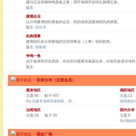
建功立业承继钟鸣鼎食之家；潮平海阔开创诗礼簪缨之族。
版主:
建潮企业
以介绍建潮胡氏家族的企业，你的成就是建潮胡氏的骄傲。
版主:
胡乐津
机构理事
建潮胡氏各分布聚地的宗亲理事会（人事）组织机构。
版主:
胡俊雄
争鸣一角
由于族谱和历史原因，存在的问题逐渐暴露出来，对相关族谱等资料
版主:
»
宗亲分布（注册会员）
惠来地区
揭阳地区
主题:98
帖子:407
主题:11
Re:京陇专业稻谷收割队，价 ..
揭阳炮台
汕尾地区
国内分布
主题:18
帖子:38
主题:8
Re:顺德
»
综合广场