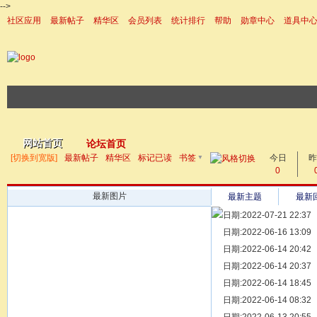
-->
社区应用
最新帖子
精华区
会员列表
统计排行
帮助
勋章中心
道具中
|帮助
网站首页
论坛首页
▼
[切换到宽版]
最新帖子
精华区
标记已读
书签
今日
帖子
昨
0
最新图片
最新主题
最新
日期:2022-07-21 22:37
[ 宗亲新闻 ]
日期:2022-06-16 13:09
同为宗亲，
[ 族谱知识 ]
日期:2022-06-14 20:42
漫话辈份
[ 族谱知识 ]
日期:2022-06-14 20:37
修族谱的用
[ 族谱知识 ]
日期:2022-06-14 18:45
一元等于多
[ 散文随笔 ]
日期:2022-06-14 08:32
写给远在天