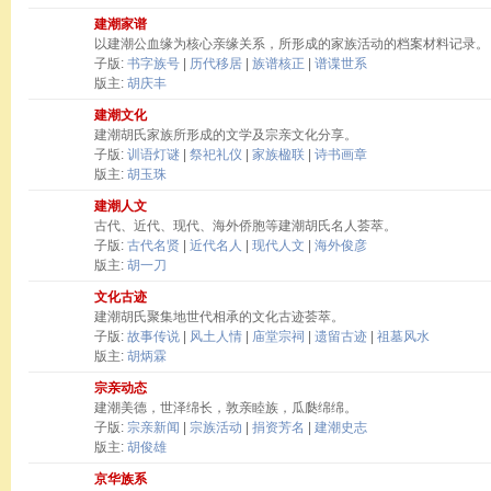
建潮家谱
以建潮公血缘为核心亲缘关系，所形成的家族活动的档案材料记录。
子版:
书字族号
|
历代移居
|
族谱核正
|
谱谍世系
版主:
胡庆丰
建潮文化
建潮胡氏家族所形成的文学及宗亲文化分享。
子版:
训语灯谜
|
祭祀礼仪
|
家族楹联
|
诗书画章
版主:
胡玉珠
建潮人文
古代、近代、现代、海外侨胞等建潮胡氏名人荟萃。
子版:
古代名贤
|
近代名人
|
现代人文
|
海外俊彦
版主:
胡一刀
文化古迹
建潮胡氏聚集地世代相承的文化古迹荟萃。
子版:
故事传说
|
风土人情
|
庙堂宗祠
|
遗留古迹
|
祖墓风水
版主:
胡炳霖
宗亲动态
建潮美德，世泽绵长，敦亲睦族，瓜瓞绵绵。
子版:
宗亲新闻
|
宗族活动
|
捐资芳名
|
建潮史志
版主:
胡俊雄
京华族系