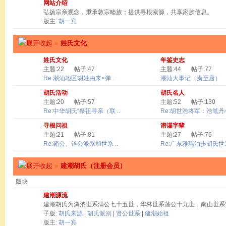
网站介绍
弘扬宗亲观念，秉承敦宗睦族；提供寻根索源，共享家族信息。
版主:
胡一宾
»
姓氏文化
姓氏文化
年鉴史志
主题:22
帖子:47
主题:44
帖子:77
Re:潮汕地区胡姓由来<弹 ..
潮汕大事记（秦至唐）
胡氏活动
胡氏名人
主题:20
帖子:57
主题:52
帖子:130
Re:中华胡氏“祭祖寻亲（联 ..
Re:胡世浩将军：浩笔丹心 
寻根问祖
谱谍字辈
主题:21
帖子:81
主题:27
帖子:76
Re:霸公、铨公派系和世系 ..
Re:广东雅瑶泊步胡氏世系
»
建潮胡氏（注册会员）
版块
建潮源流
建潮胡氏为溈汭世系满公七十五世，华林世系藩公十九世，南山世系
子版:
胡氏来源
|
胡氏派别
|
贤公世系
|
建潮始祖
版主:
胡一宾