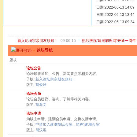
[ 宗亲新闻 ]
日期:2022-06-13 20:55
关于“金鸡落
[ 庙堂宗祠 ]
日期:2022-06-13 14:09
洽礼祖祠
[ 庙堂宗祠 ]
日期:2022-06-13 13:44
京华胡氏二
[ 庙堂宗祠 ]
日期:2022-06-13 09:34
祖祠、家庙
[ 论坛公告 ]
关于“建潮胡
新入论坛宗亲朋友须知！
09-06-15
热烈庆祝“建潮胡氏网”开通一周年
»
论坛导航
版块
论坛公告
论坛最新通知、公告、新闻要点等相关内容。
子版:
新入论坛宗亲朋友须知！
版主:
胡俊雄
论坛会员
论坛会员建议、咨询、了解等相关内容。
版主:
胡海文
论坛申请
为版主申请、建潮会员申请、交换友情申请。
子版:
申请加入建潮胡氏会员，简称“建潮会员”
版主:
胡汉雕