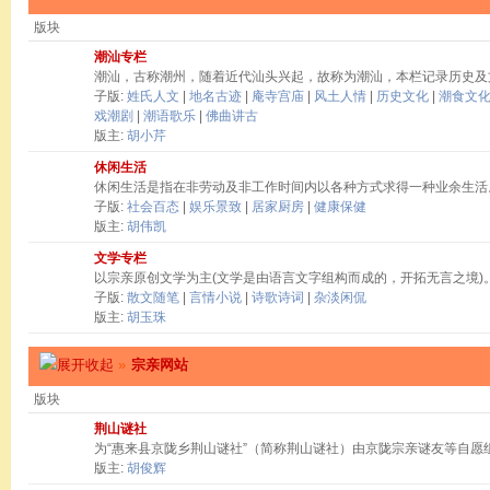
版块
潮汕专栏
潮汕，古称潮州，随着近代汕头兴起，故称为潮汕，本栏记录历史及
子版:
姓氏人文
|
地名古迹
|
庵寺宫庙
|
风土人情
|
历史文化
|
潮食文
戏潮剧
|
潮语歌乐
|
佛曲讲古
版主:
胡小芹
休闲生活
休闲生活是指在非劳动及非工作时间内以各种方式求得一种业余生活
子版:
社会百态
|
娱乐景致
|
居家厨房
|
健康保健
版主:
胡伟凯
文学专栏
以宗亲原创文学为主(文学是由语言文字组构而成的，开拓无言之境)
子版:
散文随笔
|
言情小说
|
诗歌诗词
|
杂淡闲侃
版主:
胡玉珠
»
宗亲网站
版块
荆山谜社
为“惠来县京陇乡荆山谜社”（简称荆山谜社）由京陇宗亲谜友等自愿
版主:
胡俊辉