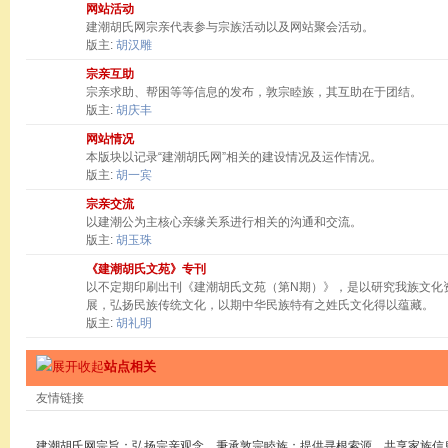
网站活动
建潮胡氏网宗亲代表参与宗族活动以及网站聚会活动。
版主:
胡汉雕
宗亲互助
宗亲求助、帮困等等信息的发布，敦宗睦族，其互助在于团结。
版主:
胡庆丰
网站情况
本版块以记录“建潮胡氏网”相关的建设情况及运作情况。
版主:
胡一宾
宗亲交流
以建潮公为主核心亲缘关系进行相关的沟通和交流。
版主:
胡玉珠
《建潮胡氏文苑》专刊
以不定期印刷出刊《建潮胡氏文苑（第N期）》，是以研究我族文化
展，弘扬民族传统文化，以期中华民族特有之姓氏文化得以蕴藏。
版主:
胡礼明
站点相关
友情链接
建潮胡氏网宗旨：弘扬宗亲观念，秉承敦宗睦族；提供寻根索源，共享家族信