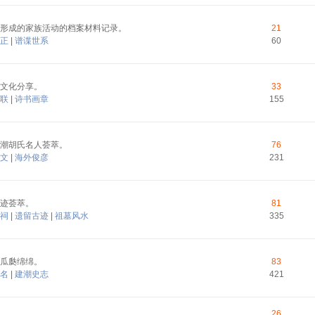
形成的家族活动的档案材料记录。
21
正
|
谱谍世系
60
文化分享。
33
联
|
诗书画章
155
潮胡氏名人荟萃。
76
文
|
海外俊彦
231
迹荟萃。
81
祠
|
遗留古迹
|
祖墓风水
335
瓜瓞绵绵。
83
名
|
建潮史志
421
26