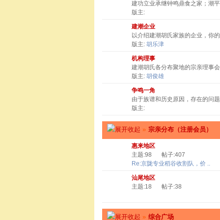
建功立业承继钟鸣鼎食之家；潮
版主:
建潮企业
以介绍建潮胡氏家族的企业，你
版主:
胡乐津
机构理事
建潮胡氏各分布聚地的宗亲理事会
版主:
胡俊雄
争鸣一角
由于族谱和历史原因，存在的问题
版主:
»
宗亲分布（注册会员）
惠来地区
主题:98
帖子:407
Re:京陇专业稻谷收割队，价 ..
汕尾地区
主题:18
帖子:38
»
综合广场