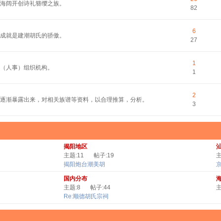
平海阔开创诗礼簪缨之族。
82
6
的成就是建潮胡氏的骄傲。
27
1
（人事）组织机构。
1
2
逐渐暴露出来，对相关族谱等资料，以合理推算，分析。
3
揭阳地区
主题:11
帖子:19
主
揭阳炮台潮美胡
国内分布
主题:8
帖子:44
主
Re:顺德胡氏宗祠