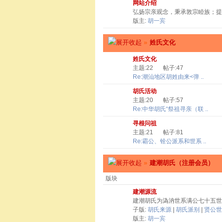
网站介绍
弘扬宗亲观念，秉承敦宗睦族；提
版主:
胡一宾
»
姓氏文化
姓氏文化
主题:22
帖子:47
Re:潮汕地区胡姓由来<弹 ..
胡氏活动
主题:20
帖子:57
Re:中华胡氏“祭祖寻亲（联 ..
寻根问祖
主题:21
帖子:81
Re:霸公、铨公派系和世系 ..
»
建潮胡氏（注册会员）
版块
建潮源流
建潮胡氏为溈汭世系满公七十五世
子版:
胡氏来源
|
胡氏派别
|
贤公世
版主:
胡一宾