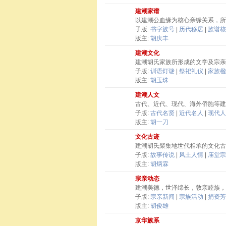
建潮家谱
以建潮公血缘为核心亲缘关系，所
子版:
书字族号
|
历代移居
|
族谱核
版主:
胡庆丰
建潮文化
建潮胡氏家族所形成的文学及宗亲
子版:
训语灯谜
|
祭祀礼仪
|
家族楹
版主:
胡玉珠
建潮人文
古代、近代、现代、海外侨胞等建
子版:
古代名贤
|
近代名人
|
现代人
版主:
胡一刀
文化古迹
建潮胡氏聚集地世代相承的文化古
子版:
故事传说
|
风土人情
|
庙堂宗
版主:
胡炳霖
宗亲动态
建潮美德，世泽绵长，敦亲睦族，
子版:
宗亲新闻
|
宗族活动
|
捐资芳
版主:
胡俊雄
京华族系