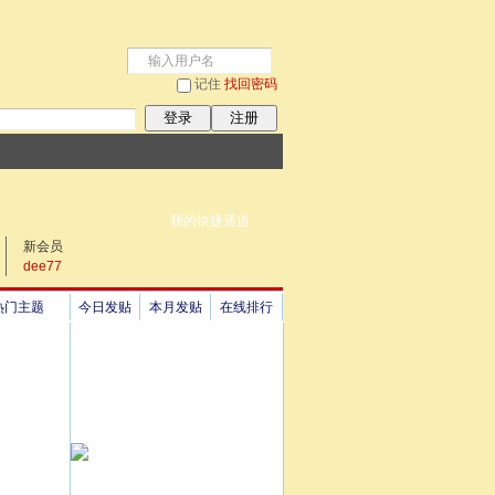
记住
找回密码
登录
注册
我的快捷通道
新会员
dee77
热门主题
今日发贴
本月发贴
在线排行
祖