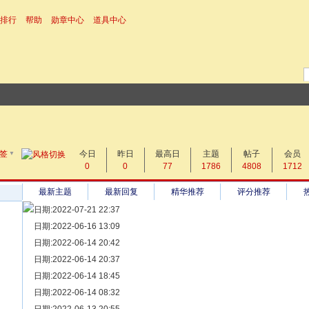
排行
帮助
勋章中心
道具中心
▼
搜 索
签
今日
帖子
昨日
最高日
主题
帖子
会员
0
0
77
1786
4808
1712
热搜：
最新主题
最新回复
精华推荐
评分推荐
日期:2022-07-21 22:37
[ 宗亲新闻 ]
日期:2022-06-16 13:09
同为宗亲，血脉相连——记陆丰碣石宗亲到祖家京陇居地探亲问
[ 族谱知识 ]
日期:2022-06-14 20:42
漫话辈份
[ 族谱知识 ]
日期:2022-06-14 20:37
修族谱的用字规范与说明
[ 族谱知识 ]
日期:2022-06-14 18:45
一元等于多少年？
[ 散文随笔 ]
日期:2022-06-14 08:32
写给远在天堂的父亲——胡棉创