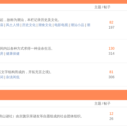
主题 / 帖子
起，故称为潮汕，本栏记录历史及文化。
82
庙
|
风土人情
|
历史文化
|
潮食文化
|
电影电视
|
潮汕小品
|
潮
197
间内以各种方式求得一种业余生活。
130
房
|
健康保健
314
言文字组构而成的，开拓无言之境)。
81
词
|
杂淡闲侃
306
主题 / 帖子
12
称荆山谜社）由京陇宗亲谜友等自愿组成的社会团体组织。
26