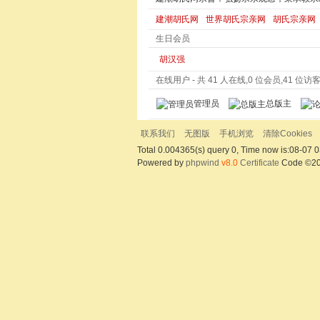
建潮胡氏网
世界胡氏宗亲网
胡氏宗亲网
生日会员
胡汉强
在线用户
- 共 41 人在线,0 位会员,41 位访客,
管理员
总版主
联系我们
无图版
手机浏览
清除Cookies
Total 0.004365(s) query 0, Time now is:08-07 0
Powered by
phpwind
v8.0
Certificate
Code ©2