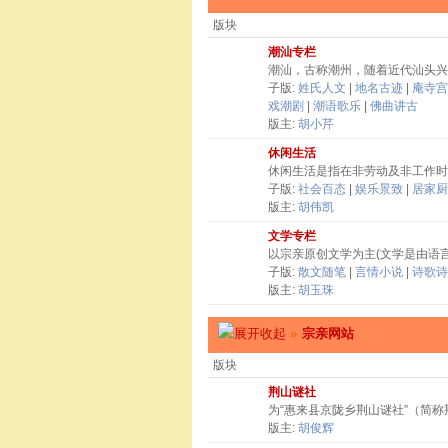
版块
潮汕专栏
潮汕，古称潮州，随着近代汕头兴
子版:
姓氏人文
|
地名古迹
|
庵寺宫
戏潮剧
|
潮语歌乐
|
佛曲讲古
版主:
胡小芹
休闲生活
休闲生活是指在非劳动及非工作时
子版:
社会百态
|
娱乐景致
|
居家厨
版主:
胡伟凯
文学专栏
以宗亲原创文学为主(文学是由语
子版:
散文随笔
|
言情小说
|
诗歌诗
版主:
胡玉珠
»
宗亲网站
版块
荆山谜社
为“惠来县京陇乡荆山谜社”（简
版主:
胡俊辉