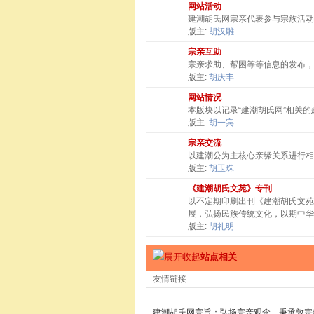
网站活动
建潮胡氏网宗亲代表参与宗族活动
版主:
胡汉雕
宗亲互助
宗亲求助、帮困等等信息的发布，
版主:
胡庆丰
网站情况
本版块以记录“建潮胡氏网”相关
版主:
胡一宾
宗亲交流
以建潮公为主核心亲缘关系进行相
版主:
胡玉珠
《建潮胡氏文苑》专刊
以不定期印刷出刊《建潮胡氏文苑
展，弘扬民族传统文化，以期中华
版主:
胡礼明
站点相关
友情链接
建潮胡氏网宗旨：弘扬宗亲观念，秉承敦宗