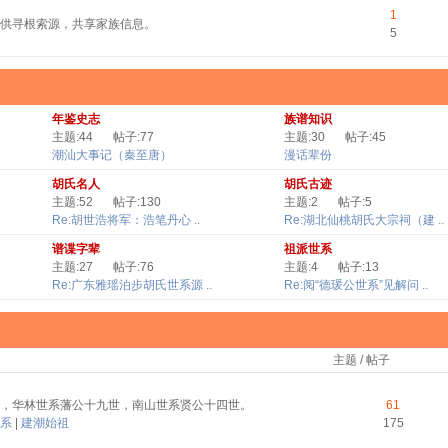
1
供寻根索源，共享家族信息。
5
年鉴史志
族谱知识
主题:44
帖子:77
主题:30
帖子:45
潮汕大事记（秦至唐）
漫话辈份
胡氏名人
胡氏古迹
主题:52
帖子:130
主题:2
帖子:5
Re:胡世浩将军：浩笔丹心 ..
Re:湖北仙桃胡氏大宗祠（建 ..
谱谍字辈
祖派世系
主题:27
帖子:76
主题:4
帖子:13
Re:广东雅瑶泊步胡氏世系源 ..
Re:阅“德瑗公世系”见解问 ..
主题 / 帖子
，华林世系藩公十九世，南山世系贤公十四世。
61
系
|
建潮始祖
175