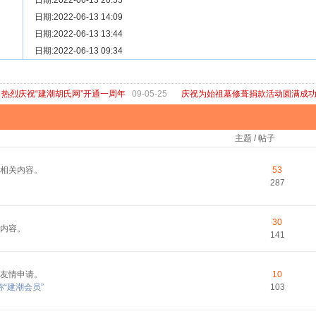
[ 宗亲新闻 ]
日期:2022-06-13 20:55
关于“金鸡落洋”祖坟复原修缮的倡议
[ 庙堂宗祠 ]
日期:2022-06-13 14:09
洽礼祖祠
[ 庙堂宗祠 ]
日期:2022-06-13 13:44
京华胡氏二世祖祠
[ 庙堂宗祠 ]
日期:2022-06-13 09:34
祖祠、家庙
[ 论坛公告 ]
关于“建潮胡氏网”恢复正常运行的通知
热烈庆祝“建潮胡氏网”开通一周年
09-05-25
庆祝为始祖墓修葺捐款活动圆满成
主题 / 帖子
相关内容。
53
287
30
内容。
141
友情申请。
10
“建潮会员”
103