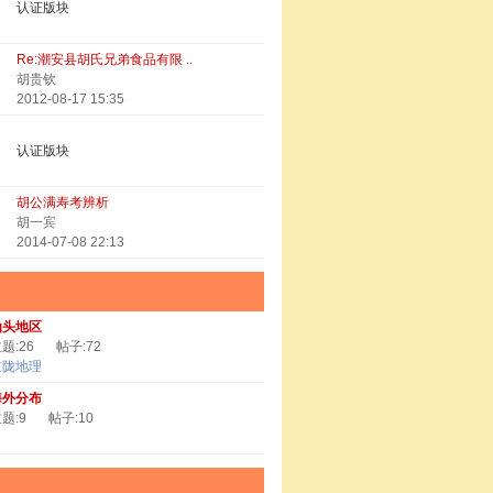
认证版块
Re:潮安县胡氏兄弟食品有限 ..
胡贵钦
2012-08-17 15:35
认证版块
胡公满寿考辨析
胡一宾
2014-07-08 22:13
汕头地区
题:26
帖子:72
京陇地理
海外分布
题:9
帖子:10