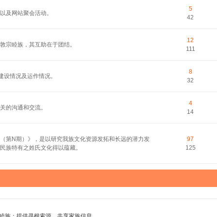
5
以及网站聚会活动。
42
12
敦宗睦族，其互助在于团结。
111
8
的建设情况及运作情况。
32
4
关的沟通和交流。
14
（第N期）》，是以研究我族文化资源发拓和长远的潜力发
97
民族特有之姓氏文化得以蕴藏。
125
睦族；提供寻根索源，共享家族信息。