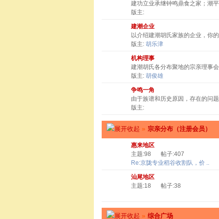
建功立业承继钟鸣鼎食之家；潮
版主:
建潮企业
以介绍建潮胡氏家族的企业，你
版主:
胡乐津
机构理事
建潮胡氏各分布聚地的宗亲理事会
版主:
胡俊雄
争鸣一角
由于族谱和历史原因，存在的问题
版主:
»
宗亲分布（注册会员）
惠来地区
主题:98
帖子:407
Re:京陇专业稻谷收割队，价 ..
汕尾地区
主题:18
帖子:38
»
综合广场