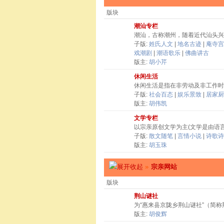
版块
潮汕专栏
潮汕，古称潮州，随着近代汕头兴
子版:
姓氏人文
|
地名古迹
|
庵寺宫
戏潮剧
|
潮语歌乐
|
佛曲讲古
版主:
胡小芹
休闲生活
休闲生活是指在非劳动及非工作时
子版:
社会百态
|
娱乐景致
|
居家厨
版主:
胡伟凯
文学专栏
以宗亲原创文学为主(文学是由语
子版:
散文随笔
|
言情小说
|
诗歌诗
版主:
胡玉珠
»
宗亲网站
版块
荆山谜社
为“惠来县京陇乡荆山谜社”（简
版主:
胡俊辉