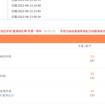
[ 宗亲新闻 ]
日期:2022-06-13 20:55
关于“金鸡落洋”祖坟复原修缮的倡议
[ 庙堂宗祠 ]
日期:2022-06-13 14:09
洽礼祖祠
[ 庙堂宗祠 ]
日期:2022-06-13 13:44
京华胡氏二世祖祠
[ 庙堂宗祠 ]
日期:2022-06-13 09:34
祖祠、家庙
[ 论坛公告 ]
关于“建潮胡氏网”恢复正常运行的通知
热烈庆祝“建潮胡氏网”开通一周年
09-05-25
庆祝为始祖墓修葺捐款活动圆满成
主题 / 帖子
相关内容。
53
287
30
内容。
141
友情申请。
10
“建潮会员”
103