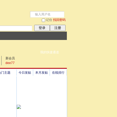
记住
找回密码
登录
注册
我的快捷通道
新会员
dee77
热门主题
今日发贴
本月发贴
在线排行
祖