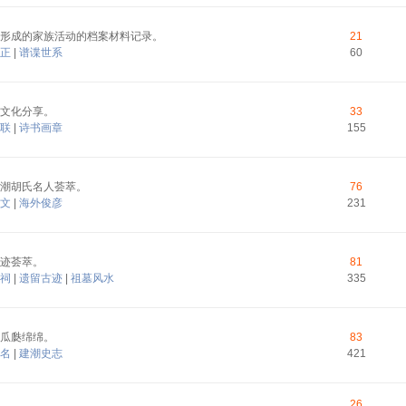
形成的家族活动的档案材料记录。
21
正
|
谱谍世系
60
文化分享。
33
联
|
诗书画章
155
潮胡氏名人荟萃。
76
文
|
海外俊彦
231
迹荟萃。
81
祠
|
遗留古迹
|
祖墓风水
335
瓜瓞绵绵。
83
名
|
建潮史志
421
26