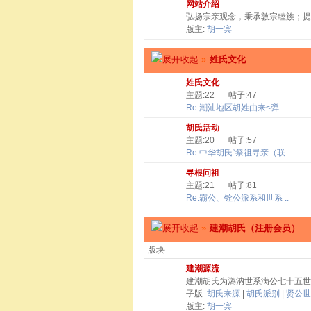
网站介绍
弘扬宗亲观念，秉承敦宗睦族；提
版主:
胡一宾
»
姓氏文化
姓氏文化
主题:22
帖子:47
Re:潮汕地区胡姓由来<弹 ..
胡氏活动
主题:20
帖子:57
Re:中华胡氏“祭祖寻亲（联 ..
寻根问祖
主题:21
帖子:81
Re:霸公、铨公派系和世系 ..
»
建潮胡氏（注册会员）
版块
建潮源流
建潮胡氏为溈汭世系满公七十五世
子版:
胡氏来源
|
胡氏派别
|
贤公世
版主:
胡一宾