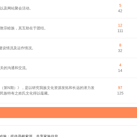
5
以及网站聚会活动。
42
12
敦宗睦族，其互助在于团结。
111
8
的建设情况及运作情况。
32
4
关的沟通和交流。
14
（第N期）》，是以研究我族文化资源发拓和长远的潜力发
97
民族特有之姓氏文化得以蕴藏。
125
睦族；提供寻根索源，共享家族信息。