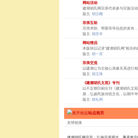
网站活动
建潮胡氏网宗亲代表参与宗族活动
版主:
胡汉雕
宗亲互助
宗亲求助、帮困等等信息的发布，
版主:
胡庆丰
网站情况
本版块以记录“建潮胡氏网”相关
版主:
胡一宾
宗亲交流
以建潮公为主核心亲缘关系进行相
版主:
胡玉珠
《建潮胡氏文苑》专刊
以不定期印刷出刊《建潮胡氏文苑
展，弘扬民族传统文化，以期中华
版主:
胡礼明
站点相关
友情链接
建潮胡氏网宗旨：弘扬宗亲观念，秉承敦宗