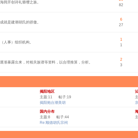
平海阔开创诗礼簪缨之族。
82
6
的成就是建潮胡氏的骄傲。
27
1
（人事）组织机构。
1
2
逐渐暴露出来，对相关族谱等资料，以合理推算，分析。
3
揭阳地区
主题:11
帖子:19
主
揭阳炮台潮美胡
国内分布
主题:8
帖子:44
主
Re:顺德胡氏宗祠