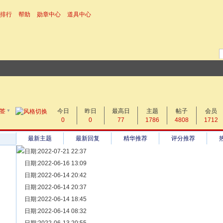
排行
帮助
勋章中心
道具中心
▼
搜 索
签
今日
帖子
昨日
最高日
主题
帖子
会员
0
0
77
1786
4808
1712
热搜：
最新主题
最新回复
精华推荐
评分推荐
日期:2022-07-21 22:37
[ 宗亲新闻 ]
日期:2022-06-16 13:09
同为宗亲，血脉相连——记陆丰碣石宗亲到祖家京陇居地探亲问
[ 族谱知识 ]
日期:2022-06-14 20:42
漫话辈份
[ 族谱知识 ]
日期:2022-06-14 20:37
修族谱的用字规范与说明
[ 族谱知识 ]
日期:2022-06-14 18:45
一元等于多少年？
[ 散文随笔 ]
日期:2022-06-14 08:32
写给远在天堂的父亲——胡棉创