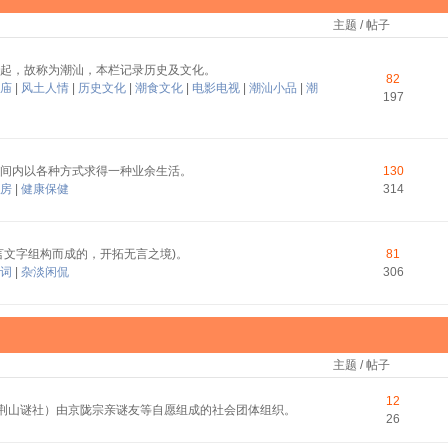
主题 / 帖子
起，故称为潮汕，本栏记录历史及文化。
82
庙
|
风土人情
|
历史文化
|
潮食文化
|
电影电视
|
潮汕小品
|
潮
197
间内以各种方式求得一种业余生活。
130
房
|
健康保健
314
言文字组构而成的，开拓无言之境)。
81
词
|
杂淡闲侃
306
主题 / 帖子
12
称荆山谜社）由京陇宗亲谜友等自愿组成的社会团体组织。
26