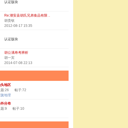
认证版块
Re:潮安县胡氏兄弟食品有限 ..
胡贵钦
2012-08-17 15:35
认证版块
胡公满寿考辨析
胡一宾
2014-07-08 22:13
汕头地区
题:26
帖子:72
京陇地理
海外分布
题:9
帖子:10