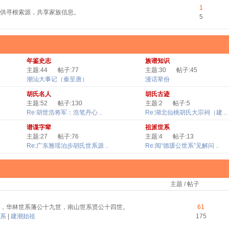
1
供寻根索源，共享家族信息。
5
年鉴史志
族谱知识
主题:44
帖子:77
主题:30
帖子:45
潮汕大事记（秦至唐）
漫话辈份
胡氏名人
胡氏古迹
主题:52
帖子:130
主题:2
帖子:5
Re:胡世浩将军：浩笔丹心 ..
Re:湖北仙桃胡氏大宗祠（建 ..
谱谍字辈
祖派世系
主题:27
帖子:76
主题:4
帖子:13
Re:广东雅瑶泊步胡氏世系源 ..
Re:阅“德瑗公世系”见解问 ..
主题 / 帖子
，华林世系藩公十九世，南山世系贤公十四世。
61
系
|
建潮始祖
175