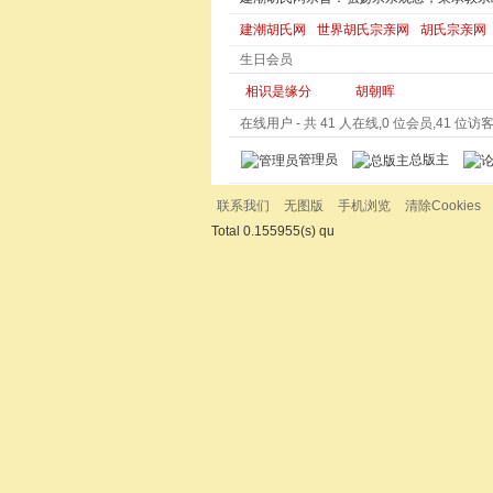
建潮胡氏网
世界胡氏宗亲网
胡氏宗亲网
生日会员
相识是缘分
胡朝晖
在线用户
- 共 41 人在线,0 位会员,41 位访客,
管理员
总版主
联系我们
无图版
手机浏览
清除Cookies
Total 0.155955(s) qu