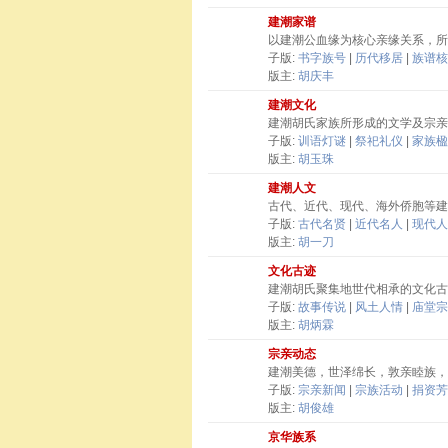
建潮家谱
以建潮公血缘为核心亲缘关系，所
子版:
书字族号
|
历代移居
|
族谱核
版主:
胡庆丰
建潮文化
建潮胡氏家族所形成的文学及宗亲
子版:
训语灯谜
|
祭祀礼仪
|
家族楹
版主:
胡玉珠
建潮人文
古代、近代、现代、海外侨胞等建
子版:
古代名贤
|
近代名人
|
现代人
版主:
胡一刀
文化古迹
建潮胡氏聚集地世代相承的文化古
子版:
故事传说
|
风土人情
|
庙堂宗
版主:
胡炳霖
宗亲动态
建潮美德，世泽绵长，敦亲睦族，
子版:
宗亲新闻
|
宗族活动
|
捐资芳
版主:
胡俊雄
京华族系