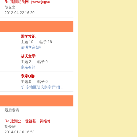
Re:建潮胡氏网（www.jcgsx ..
胡义文
2012-04-22 16:20
国学常识
主题:10
帖子:18
清明孝亲祭祖
胡氏文学
主题:2
帖子:9
宗亲有约
宗亲Q群
主题:0
帖子:0
“广东地区胡氏宗亲群”招 ..
最后发表
Re:建潮公一世祖墓、祠维修 ..
胡俊雄
2014-01-16 16:53