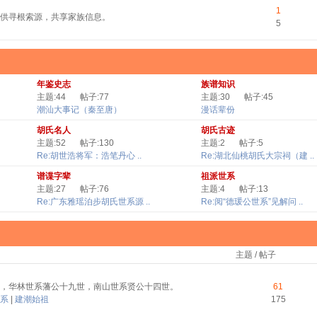
1
供寻根索源，共享家族信息。
5
年鉴史志
族谱知识
主题:44
帖子:77
主题:30
帖子:45
潮汕大事记（秦至唐）
漫话辈份
胡氏名人
胡氏古迹
主题:52
帖子:130
主题:2
帖子:5
Re:胡世浩将军：浩笔丹心 ..
Re:湖北仙桃胡氏大宗祠（建 ..
谱谍字辈
祖派世系
主题:27
帖子:76
主题:4
帖子:13
Re:广东雅瑶泊步胡氏世系源 ..
Re:阅“德瑗公世系”见解问 ..
主题 / 帖子
，华林世系藩公十九世，南山世系贤公十四世。
61
系
|
建潮始祖
175