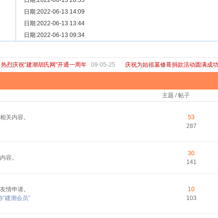
[ 宗亲新闻 ]
日期:2022-06-13 20:55
关于“金鸡落洋”祖坟复原修缮的倡议
[ 庙堂宗祠 ]
日期:2022-06-13 14:09
洽礼祖祠
[ 庙堂宗祠 ]
日期:2022-06-13 13:44
京华胡氏二世祖祠
[ 庙堂宗祠 ]
日期:2022-06-13 09:34
祖祠、家庙
[ 论坛公告 ]
关于“建潮胡氏网”恢复正常运行的通知
热烈庆祝“建潮胡氏网”开通一周年
09-05-25
庆祝为始祖墓修葺捐款活动圆满成
主题 / 帖子
相关内容。
53
287
30
内容。
141
友情申请。
10
“建潮会员”
103