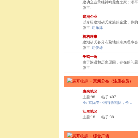
建功立业承继钟鸣鼎食之家；潮
版主:
建潮企业
以介绍建潮胡氏家族的企业，你
版主:
胡乐津
机构理事
建潮胡氏各分布聚地的宗亲理事会
版主:
胡俊雄
争鸣一角
由于族谱和历史原因，存在的问题
版主:
»
宗亲分布（注册会员）
惠来地区
主题:98
帖子:407
Re:京陇专业稻谷收割队，价 ..
汕尾地区
主题:18
帖子:38
»
综合广场