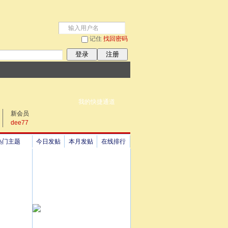
记住
找回密码
登录
注册
我的快捷通道
新会员
dee77
热门主题
今日发贴
本月发贴
在线排行
祖