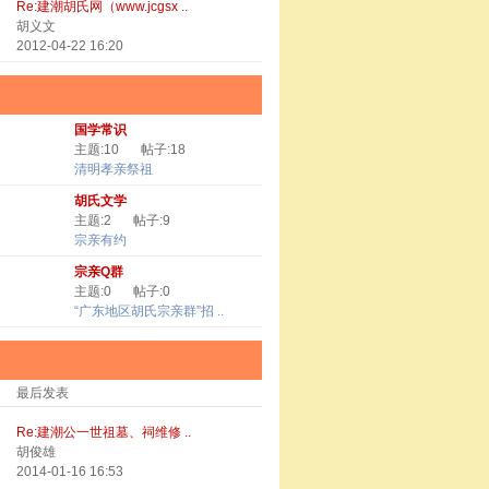
Re:建潮胡氏网（www.jcgsx ..
胡义文
2012-04-22 16:20
国学常识
主题:10
帖子:18
清明孝亲祭祖
胡氏文学
主题:2
帖子:9
宗亲有约
宗亲Q群
主题:0
帖子:0
“广东地区胡氏宗亲群”招 ..
最后发表
Re:建潮公一世祖墓、祠维修 ..
胡俊雄
2014-01-16 16:53