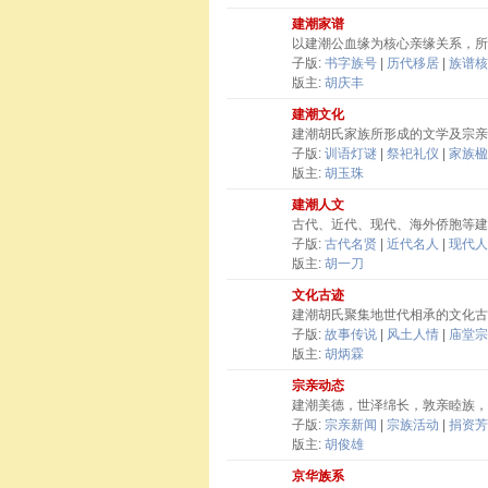
建潮家谱
以建潮公血缘为核心亲缘关系，所
子版:
书字族号
|
历代移居
|
族谱核
版主:
胡庆丰
建潮文化
建潮胡氏家族所形成的文学及宗亲
子版:
训语灯谜
|
祭祀礼仪
|
家族楹
版主:
胡玉珠
建潮人文
古代、近代、现代、海外侨胞等建
子版:
古代名贤
|
近代名人
|
现代人
版主:
胡一刀
文化古迹
建潮胡氏聚集地世代相承的文化古
子版:
故事传说
|
风土人情
|
庙堂宗
版主:
胡炳霖
宗亲动态
建潮美德，世泽绵长，敦亲睦族，
子版:
宗亲新闻
|
宗族活动
|
捐资芳
版主:
胡俊雄
京华族系