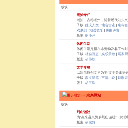
版块
潮汕专栏
潮汕，古称潮州，随着近代汕头兴
子版:
姓氏人文
|
地名古迹
|
庵寺宫
戏潮剧
|
潮语歌乐
|
佛曲讲古
版主:
胡小芹
休闲生活
休闲生活是指在非劳动及非工作时
子版:
社会百态
|
娱乐景致
|
居家厨
版主:
胡伟凯
文学专栏
以宗亲原创文学为主(文学是由语
子版:
散文随笔
|
言情小说
|
诗歌诗
版主:
胡玉珠
»
宗亲网站
版块
荆山谜社
为“惠来县京陇乡荆山谜社”（简
版主:
胡俊辉