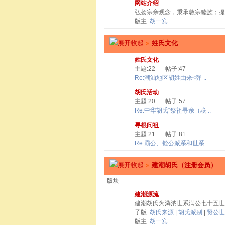
网站介绍
弘扬宗亲观念，秉承敦宗睦族；提
版主:
胡一宾
»
姓氏文化
姓氏文化
主题:22
帖子:47
Re:潮汕地区胡姓由来<弹 ..
胡氏活动
主题:20
帖子:57
Re:中华胡氏“祭祖寻亲（联 ..
寻根问祖
主题:21
帖子:81
Re:霸公、铨公派系和世系 ..
»
建潮胡氏（注册会员）
版块
建潮源流
建潮胡氏为溈汭世系满公七十五世
子版:
胡氏来源
|
胡氏派别
|
贤公世
版主:
胡一宾