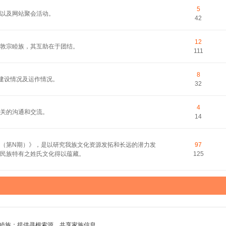
5
以及网站聚会活动。
42
12
敦宗睦族，其互助在于团结。
111
8
的建设情况及运作情况。
32
4
关的沟通和交流。
14
（第N期）》，是以研究我族文化资源发拓和长远的潜力发
97
民族特有之姓氏文化得以蕴藏。
125
睦族；提供寻根索源，共享家族信息。