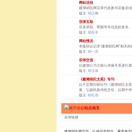
网站活动
建潮胡氏网宗亲代表参与宗族活动
版主:
胡汉雕
宗亲互助
宗亲求助、帮困等等信息的发布，
版主:
胡庆丰
网站情况
本版块以记录“建潮胡氏网”相关
版主:
胡一宾
宗亲交流
以建潮公为主核心亲缘关系进行相
版主:
胡玉珠
《建潮胡氏文苑》专刊
以不定期印刷出刊《建潮胡氏文苑
展，弘扬民族传统文化，以期中华
版主:
胡礼明
站点相关
友情链接
建潮胡氏网宗旨：弘扬宗亲观念，秉承敦宗