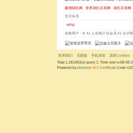
建潮胡氏网
世界胡氏宗亲网
胡氏宗亲网
生日会员
xyhyj
在线用户
- 共 41 人在线,0 位会员,41 位访客,
管理员
总版主
联系我们
无图版
手机浏览
清除Cookies
Total 1.281903(s) query 1, Time now is:08-06 2
Powered by
phpwind
v8.0
Certificate
Code ©2