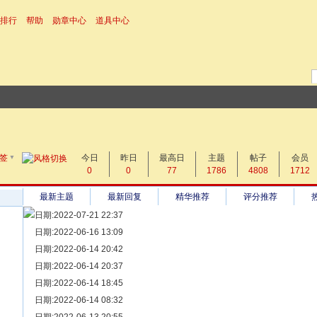
排行
帮助
勋章中心
道具中心
▼
搜 索
签
今日
帖子
昨日
最高日
主题
帖子
会员
0
0
77
1786
4808
1712
热搜：
最新主题
最新回复
精华推荐
评分推荐
日期:2022-07-21 22:37
[ 宗亲新闻 ]
日期:2022-06-16 13:09
同为宗亲，血脉相连——记陆丰碣石宗亲到祖家京陇居地探亲问
[ 族谱知识 ]
日期:2022-06-14 20:42
漫话辈份
[ 族谱知识 ]
日期:2022-06-14 20:37
修族谱的用字规范与说明
[ 族谱知识 ]
日期:2022-06-14 18:45
一元等于多少年？
[ 散文随笔 ]
日期:2022-06-14 08:32
写给远在天堂的父亲——胡棉创