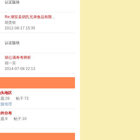
认证版块
Re:潮安县胡氏兄弟食品有限 ..
胡贵钦
2012-08-17 15:35
认证版块
胡公满寿考辨析
胡一宾
2014-07-08 22:13
汕头地区
题:26
帖子:72
京陇地理
海外分布
题:9
帖子:10