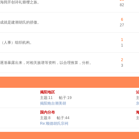
平海阔开创诗礼簪缨之族。
82
6
的成就是建潮胡氏的骄傲。
27
1
（人事）组织机构。
1
2
逐渐暴露出来，对相关族谱等资料，以合理推算，分析。
3
揭阳地区
主题:11
帖子:19
主
揭阳炮台潮美胡
国内分布
主题:8
帖子:44
主
Re:顺德胡氏宗祠