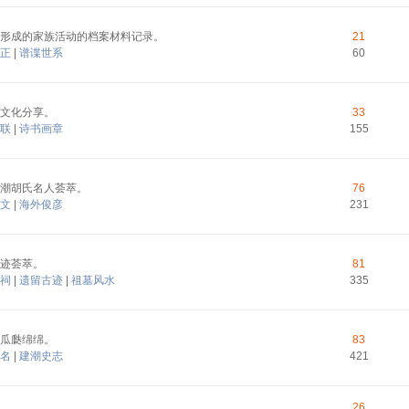
形成的家族活动的档案材料记录。
21
正
|
谱谍世系
60
文化分享。
33
联
|
诗书画章
155
潮胡氏名人荟萃。
76
文
|
海外俊彦
231
迹荟萃。
81
祠
|
遗留古迹
|
祖墓风水
335
瓜瓞绵绵。
83
名
|
建潮史志
421
26