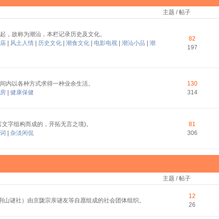
主题 / 帖子
起，故称为潮汕，本栏记录历史及文化。
82
庙
|
风土人情
|
历史文化
|
潮食文化
|
电影电视
|
潮汕小品
|
潮
197
间内以各种方式求得一种业余生活。
130
房
|
健康保健
314
言文字组构而成的，开拓无言之境)。
81
词
|
杂淡闲侃
306
主题 / 帖子
12
称荆山谜社）由京陇宗亲谜友等自愿组成的社会团体组织。
26