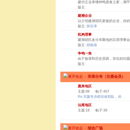
建功立业承继钟鸣鼎食之家；潮
版主:
建潮企业
以介绍建潮胡氏家族的企业，你
版主:
胡乐津
机构理事
建潮胡氏各分布聚地的宗亲理事会
版主:
胡俊雄
争鸣一角
由于族谱和历史原因，存在的问题
版主:
»
宗亲分布（注册会员）
惠来地区
主题:98
帖子:407
Re:京陇专业稻谷收割队，价 ..
汕尾地区
主题:18
帖子:38
»
综合广场