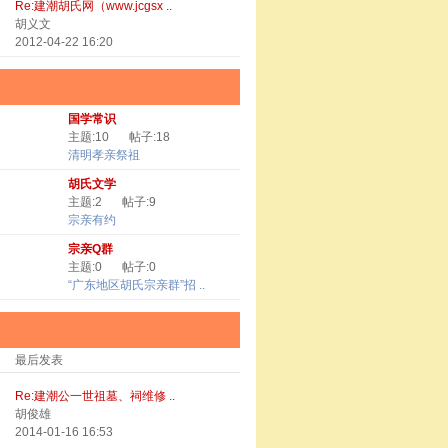
Re:建潮胡氏网（www.jcgsx ..
胡义文
2012-04-22 16:20
国学常识
主题:10
帖子:18
清明孝亲祭祖
胡氏文学
主题:2
帖子:9
宗亲有约
宗亲Q群
主题:0
帖子:0
“广东地区胡氏宗亲群”招 ..
最后发表
Re:建潮公一世祖墓、祠维修 ..
胡俊雄
2014-01-16 16:53