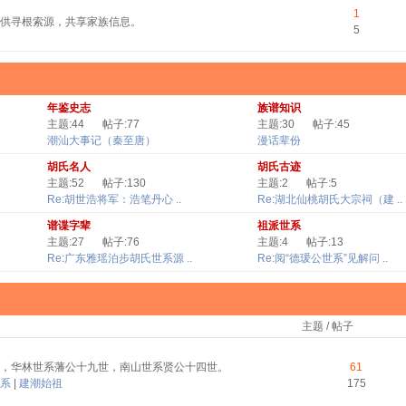
1
供寻根索源，共享家族信息。
5
年鉴史志
族谱知识
主题:44
帖子:77
主题:30
帖子:45
潮汕大事记（秦至唐）
漫话辈份
胡氏名人
胡氏古迹
主题:52
帖子:130
主题:2
帖子:5
Re:胡世浩将军：浩笔丹心 ..
Re:湖北仙桃胡氏大宗祠（建 ..
谱谍字辈
祖派世系
主题:27
帖子:76
主题:4
帖子:13
Re:广东雅瑶泊步胡氏世系源 ..
Re:阅“德瑗公世系”见解问 ..
主题 / 帖子
，华林世系藩公十九世，南山世系贤公十四世。
61
系
|
建潮始祖
175