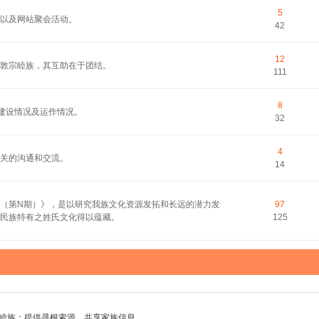
5
以及网站聚会活动。
42
12
敦宗睦族，其互助在于团结。
111
8
的建设情况及运作情况。
32
4
关的沟通和交流。
14
（第N期）》，是以研究我族文化资源发拓和长远的潜力发
97
民族特有之姓氏文化得以蕴藏。
125
睦族；提供寻根索源，共享家族信息。