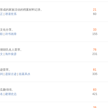
形成的家族活动的档案材料记录。
21
正
|
谱谍世系
60
文化分享。
33
联
|
诗书画章
155
潮胡氏名人荟萃。
76
文
|
海外俊彦
231
迹荟萃。
81
祠
|
遗留古迹
|
祖墓风水
335
瓜瓞绵绵。
83
名
|
建潮史志
421
26