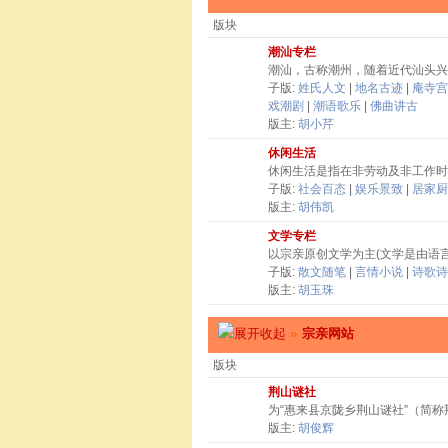
版块
潮汕专栏
潮汕，古称潮州，随着近代汕头兴
子版:
姓氏人文
|
地名古迹
|
庵寺宫
戏潮剧
|
潮语歌乐
|
佛曲讲古
版主:
胡小芹
休闲生活
休闲生活是指在非劳动及非工作时
子版:
社会百态
|
娱乐景致
|
居家厨
版主:
胡伟凯
文学专栏
以宗亲原创文学为主(文学是由语
子版:
散文随笔
|
言情小说
|
诗歌诗
版主:
胡玉珠
»
宗亲网站
版块
荆山谜社
为“惠来县京陇乡荆山谜社”（简
版主:
胡俊辉