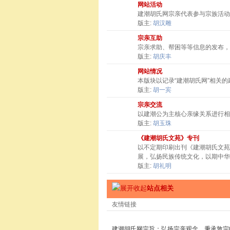
网站活动
建潮胡氏网宗亲代表参与宗族活动
版主:
胡汉雕
宗亲互助
宗亲求助、帮困等等信息的发布，
版主:
胡庆丰
网站情况
本版块以记录“建潮胡氏网”相关
版主:
胡一宾
宗亲交流
以建潮公为主核心亲缘关系进行相
版主:
胡玉珠
《建潮胡氏文苑》专刊
以不定期印刷出刊《建潮胡氏文苑
展，弘扬民族传统文化，以期中华
版主:
胡礼明
站点相关
友情链接
建潮胡氏网宗旨：弘扬宗亲观念，秉承敦宗