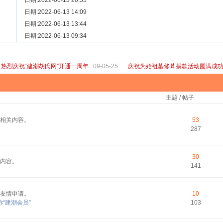
[ 宗亲新闻 ]
日期:2022-06-13 20:55
关于“金鸡落洋”祖坟复原修缮的倡议
[ 庙堂宗祠 ]
日期:2022-06-13 14:09
洽礼祖祠
[ 庙堂宗祠 ]
日期:2022-06-13 13:44
京华胡氏二世祖祠
[ 庙堂宗祠 ]
日期:2022-06-13 09:34
祖祠、家庙
[ 论坛公告 ]
关于“建潮胡氏网”恢复正常运行的通知
热烈庆祝“建潮胡氏网”开通一周年
09-05-25
庆祝为始祖墓修葺捐款活动圆满成
主题 / 帖子
相关内容。
53
287
30
内容。
141
友情申请。
10
“建潮会员”
103