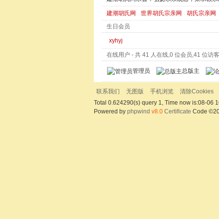
建潮胡氏网
世界胡氏宗亲网
胡氏宗亲网
生日会员
xyhyj
在线用户
- 共 41 人在线,0 位会员,41 位访客,
管理员
总版主
联系我们
无图版
手机浏览
清除Cookies
Total 0.624290(s) query 1, Time now is:08-06 1
Powered by
phpwind
v8.0
Certificate
Code ©2