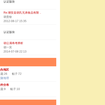
认证版块
Re:潮安县胡氏兄弟食品有限 ..
胡贵钦
2012-08-17 15:35
认证版块
胡公满寿考辨析
胡一宾
2014-07-08 22:13
汕头地区
题:26
帖子:72
京陇地理
海外分布
题:9
帖子:10