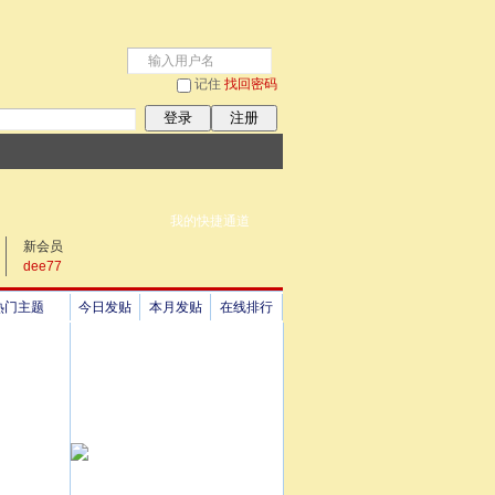
记住
找回密码
登录
注册
我的快捷通道
新会员
dee77
热门主题
今日发贴
本月发贴
在线排行
祖