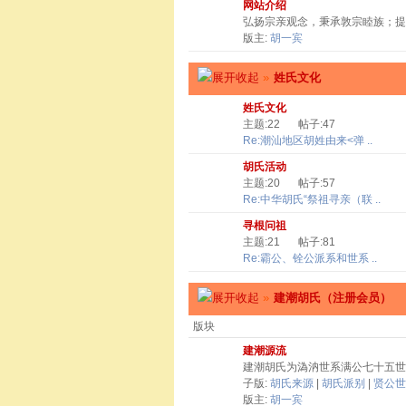
网站介绍
弘扬宗亲观念，秉承敦宗睦族；提
版主:
胡一宾
»
姓氏文化
姓氏文化
主题:22
帖子:47
Re:潮汕地区胡姓由来<弹 ..
胡氏活动
主题:20
帖子:57
Re:中华胡氏“祭祖寻亲（联 ..
寻根问祖
主题:21
帖子:81
Re:霸公、铨公派系和世系 ..
»
建潮胡氏（注册会员）
版块
建潮源流
建潮胡氏为溈汭世系满公七十五世
子版:
胡氏来源
|
胡氏派别
|
贤公世
版主:
胡一宾