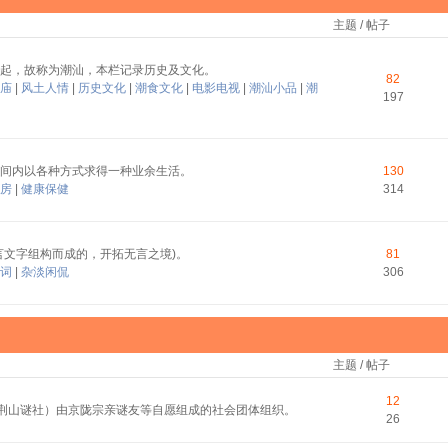
主题 / 帖子
起，故称为潮汕，本栏记录历史及文化。
82
庙
|
风土人情
|
历史文化
|
潮食文化
|
电影电视
|
潮汕小品
|
潮
197
间内以各种方式求得一种业余生活。
130
房
|
健康保健
314
言文字组构而成的，开拓无言之境)。
81
词
|
杂淡闲侃
306
主题 / 帖子
12
称荆山谜社）由京陇宗亲谜友等自愿组成的社会团体组织。
26