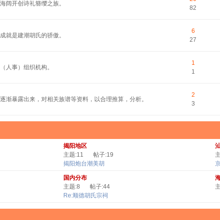
平海阔开创诗礼簪缨之族。
82
6
的成就是建潮胡氏的骄傲。
27
1
（人事）组织机构。
1
2
逐渐暴露出来，对相关族谱等资料，以合理推算，分析。
3
揭阳地区
主题:11
帖子:19
主
揭阳炮台潮美胡
国内分布
主题:8
帖子:44
主
Re:顺德胡氏宗祠