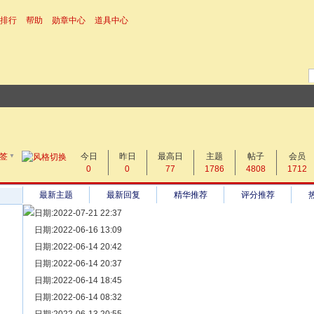
排行
帮助
勋章中心
道具中心
▼
搜 索
签
今日
帖子
昨日
最高日
主题
帖子
会员
0
0
77
1786
4808
1712
热搜：
最新主题
最新回复
精华推荐
评分推荐
日期:2022-07-21 22:37
[ 宗亲新闻 ]
日期:2022-06-16 13:09
同为宗亲，血脉相连——记陆丰碣石宗亲到祖家京陇居地探亲问
[ 族谱知识 ]
日期:2022-06-14 20:42
漫话辈份
[ 族谱知识 ]
日期:2022-06-14 20:37
修族谱的用字规范与说明
[ 族谱知识 ]
日期:2022-06-14 18:45
一元等于多少年？
[ 散文随笔 ]
日期:2022-06-14 08:32
写给远在天堂的父亲——胡棉创