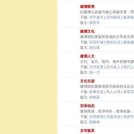
建潮家谱
以建潮公血缘为核心亲缘关系，所
子版:
书字族号
|
历代移居
|
族谱核
版主:
胡庆丰
建潮文化
建潮胡氏家族所形成的文学及宗亲
子版:
训语灯谜
|
祭祀礼仪
|
家族楹
版主:
胡玉珠
建潮人文
古代、近代、现代、海外侨胞等建
子版:
古代名贤
|
近代名人
|
现代人
版主:
胡一刀
文化古迹
建潮胡氏聚集地世代相承的文化古
子版:
故事传说
|
风土人情
|
庙堂宗
版主:
胡炳霖
宗亲动态
建潮美德，世泽绵长，敦亲睦族，
子版:
宗亲新闻
|
宗族活动
|
捐资芳
版主:
胡俊雄
京华族系