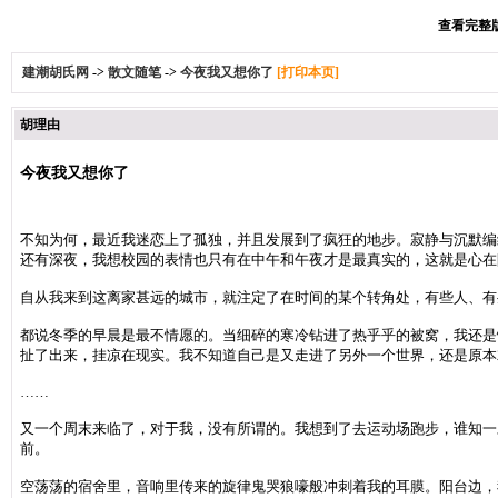
查看完整版本
建潮胡氏网
->
散文随笔
->
今夜我又想你了
[打印本页]
胡理由
今夜我又想你了
不知为何，最近我迷恋上了孤独，并且发展到了疯狂的地步。寂静与沉默编
还有深夜，我想校园的表情也只有在中午和午夜才是最真实的，这就是
自从我来到这离家甚远的城市，就注定了在时间的某个转角处，有些人、有
都说冬季的早晨是最不情愿的。当细碎的寒冷钻进了热乎乎的被窝，我还是
扯了出来，挂凉在现实。我不知道自己是又走进了另外一个世界，还是原本
……
又一个周末来临了，对于我，没有所谓的。我想到了去运动场跑步，谁知一
前。
空荡荡的宿舍里，音响里传来的旋律鬼哭狼嚎般冲刺着我的耳膜。阳台边，