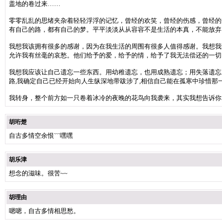
盖地的卷过来……
零零乱乱的思绪夹杂着轻轻浮浮的记忆，曾经的欢笑，曾经的伤感，曾经的
有自己的路，都有自己的梦。平平淡淡从从容容不是生活的本真，不能放弃
我想我该拥有很多的感谢，因为在我生活的周围有很多人值得感谢。我想我
允许我有丝毫的哀愁。他们给予的爱，给予的情，给予了我无法偿还的一
我想我应该让自己遗忘一些东西。用幼稚遗忘，也用成熟遗忘；用失落遗忘
路,我确定自己已经开始向人生纵深地带跋涉了,相信自己能在孤寒中珍惜那
我转身，整个前方如一只卷着冰冷的夜晚的花鸟向我袭来，其实我想告诉你
胡珩楚
自古多情空余恨```嘿嘿
胡乐津
想念的滋味。很苦~~
胡理由
嗯嗯，自古多情相思愁。