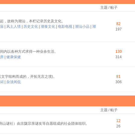
主题 / 帖子
起，故称为潮汕，本栏记录历史及文化。
82
庙
|
风土人情
|
历史文化
|
潮食文化
|
电影电视
|
潮汕小品
|
潮
197
间内以各种方式求得一种业余生活。
130
房
|
健康保健
314
言文字组构而成的，开拓无言之境)。
81
词
|
杂淡闲侃
306
主题 / 帖子
12
称荆山谜社）由京陇宗亲谜友等自愿组成的社会团体组织。
26