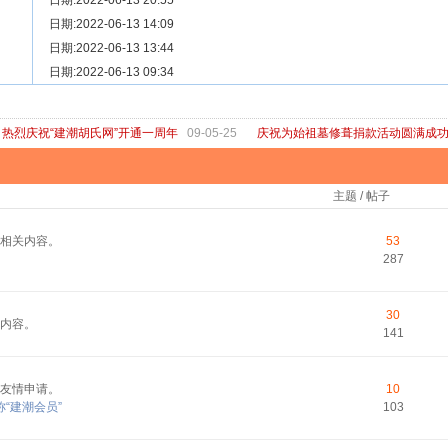
[ 宗亲新闻 ]
日期:2022-06-13 20:55
关于“金鸡落洋”祖坟复原修缮的倡议
[ 庙堂宗祠 ]
日期:2022-06-13 14:09
洽礼祖祠
[ 庙堂宗祠 ]
日期:2022-06-13 13:44
京华胡氏二世祖祠
[ 庙堂宗祠 ]
日期:2022-06-13 09:34
祖祠、家庙
[ 论坛公告 ]
关于“建潮胡氏网”恢复正常运行的通知
热烈庆祝“建潮胡氏网”开通一周年
09-05-25
庆祝为始祖墓修葺捐款活动圆满成
主题 / 帖子
相关内容。
53
287
30
内容。
141
友情申请。
10
“建潮会员”
103