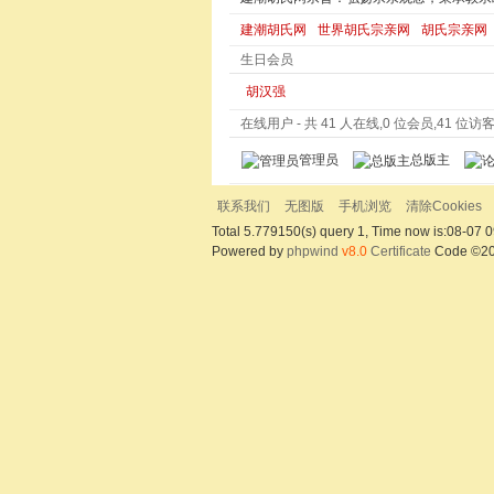
建潮胡氏网
世界胡氏宗亲网
胡氏宗亲网
生日会员
胡汉强
在线用户
- 共 41 人在线,0 位会员,41 位访客,
管理员
总版主
联系我们
无图版
手机浏览
清除Cookies
Total 5.779150(s) query 1, Time now is:08-07 0
Powered by
phpwind
v8.0
Certificate
Code ©2