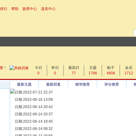
排行
帮助
勋章中心
道具中心
▼
搜 索
签
今日
帖子
昨日
最高日
主题
帖子
会员
0
0
77
1786
4808
1712
热搜：
最新主题
最新回复
精华推荐
评分推荐
日期:2022-07-21 22:37
[ 宗亲新闻 ]
日期:2022-06-16 13:09
同为宗亲，血脉相连——记陆丰碣石宗亲到祖家京陇居地探亲问
[ 族谱知识 ]
日期:2022-06-14 20:42
漫话辈份
[ 族谱知识 ]
日期:2022-06-14 20:37
修族谱的用字规范与说明
[ 族谱知识 ]
日期:2022-06-14 18:45
一元等于多少年？
[ 散文随笔 ]
日期:2022-06-14 08:32
写给远在天堂的父亲——胡棉创