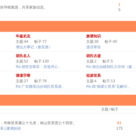
1
供寻根索源，共享家族信息。
5
年鉴史志
族谱知识
主题:44
帖子:77
主题:30
帖子:45
潮汕大事记（秦至唐）
漫话辈份
胡氏名人
胡氏古迹
主题:52
帖子:130
主题:2
帖子:5
Re:胡世浩将军：浩笔丹心 ..
Re:湖北仙桃胡氏大宗祠（建 ..
谱谍字辈
祖派世系
主题:27
帖子:76
主题:4
帖子:13
Re:广东雅瑶泊步胡氏世系源 ..
Re:阅“德瑗公世系”见解问 ..
主题 / 帖子
，华林世系藩公十九世，南山世系贤公十四世。
61
系
|
建潮始祖
175