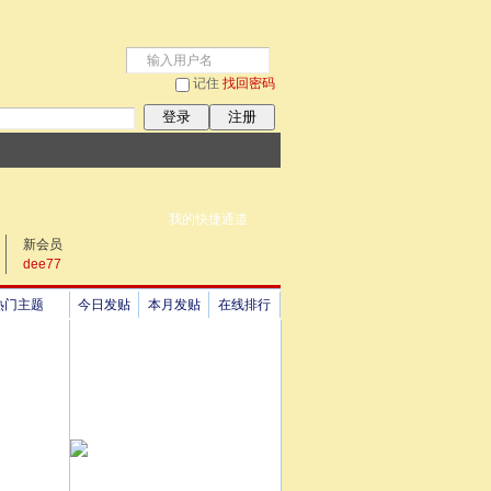
记住
找回密码
登录
注册
我的快捷通道
新会员
dee77
热门主题
今日发贴
本月发贴
在线排行
祖