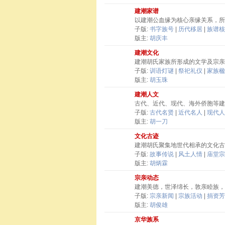
建潮家谱
以建潮公血缘为核心亲缘关系，所
子版:
书字族号
|
历代移居
|
族谱核
版主:
胡庆丰
建潮文化
建潮胡氏家族所形成的文学及宗亲
子版:
训语灯谜
|
祭祀礼仪
|
家族楹
版主:
胡玉珠
建潮人文
古代、近代、现代、海外侨胞等建
子版:
古代名贤
|
近代名人
|
现代人
版主:
胡一刀
文化古迹
建潮胡氏聚集地世代相承的文化古
子版:
故事传说
|
风土人情
|
庙堂宗
版主:
胡炳霖
宗亲动态
建潮美德，世泽绵长，敦亲睦族，
子版:
宗亲新闻
|
宗族活动
|
捐资芳
版主:
胡俊雄
京华族系