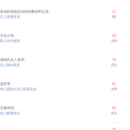
形成的家族活动的档案材料记录。
21
正
|
谱谍世系
60
文化分享。
33
联
|
诗书画章
155
潮胡氏名人荟萃。
76
文
|
海外俊彦
231
迹荟萃。
81
祠
|
遗留古迹
|
祖墓风水
335
瓜瓞绵绵。
83
名
|
建潮史志
421
26