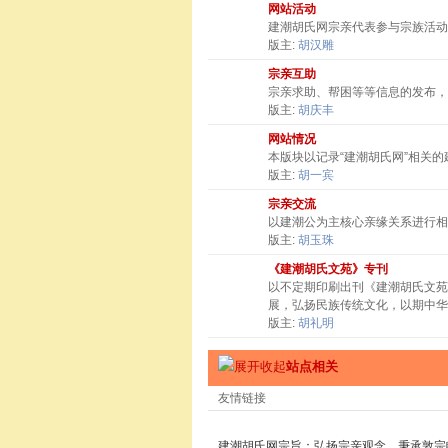
网站活动
建潮胡氏网宗亲代表参与宗族活动
版主:
胡汉雕
宗亲互助
宗亲求助、帮困等等信息的发布，
版主:
胡庆丰
网站情况
本版块以记录“建潮胡氏网”相关
版主:
胡一宾
宗亲交流
以建潮公为主核心亲缘关系进行相
版主:
胡玉珠
《建潮胡氏文苑》专刊
以不定期印刷出刊《建潮胡氏文苑
展，弘扬民族传统文化，以期中华
版主:
胡礼明
站点相关
友情链接
建潮胡氏网宗旨：弘扬宗亲观念，秉承敦宗