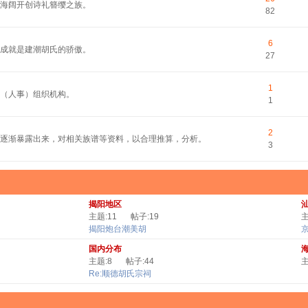
平海阔开创诗礼簪缨之族。
82
6
的成就是建潮胡氏的骄傲。
27
1
（人事）组织机构。
1
2
逐渐暴露出来，对相关族谱等资料，以合理推算，分析。
3
揭阳地区
主题:11
帖子:19
主
揭阳炮台潮美胡
国内分布
主题:8
帖子:44
主
Re:顺德胡氏宗祠