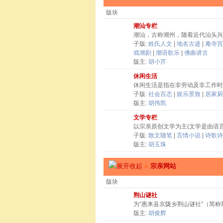
版块
潮汕专栏
潮汕，古称潮州，随着近代汕头兴
子版:
姓氏人文
|
地名古迹
|
庵寺宫
戏潮剧
|
潮语歌乐
|
佛曲讲古
版主:
胡小芹
休闲生活
休闲生活是指在非劳动及非工作时
子版:
社会百态
|
娱乐景致
|
居家厨
版主:
胡伟凯
文学专栏
以宗亲原创文学为主(文学是由语
子版:
散文随笔
|
言情小说
|
诗歌诗
版主:
胡玉珠
»
宗亲网站
版块
荆山谜社
为“惠来县京陇乡荆山谜社”（简
版主:
胡俊辉