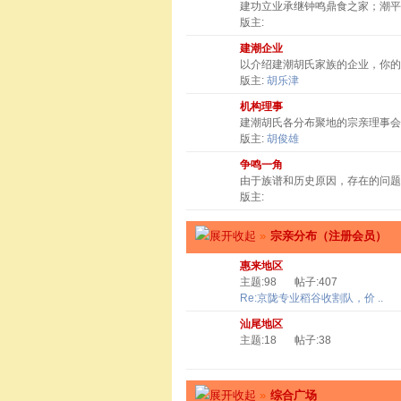
建功立业承继钟鸣鼎食之家；潮
版主:
建潮企业
以介绍建潮胡氏家族的企业，你
版主:
胡乐津
机构理事
建潮胡氏各分布聚地的宗亲理事会
版主:
胡俊雄
争鸣一角
由于族谱和历史原因，存在的问题
版主:
»
宗亲分布（注册会员）
惠来地区
主题:98
帖子:407
Re:京陇专业稻谷收割队，价 ..
汕尾地区
主题:18
帖子:38
»
综合广场