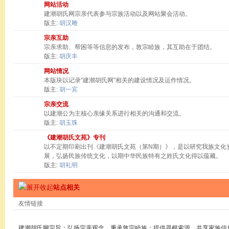
网站活动
建潮胡氏网宗亲代表参与宗族活动以及网站聚会活动。
版主:
胡汉雕
宗亲互助
宗亲求助、帮困等等信息的发布，敦宗睦族，其互助在于团结。
版主:
胡庆丰
网站情况
本版块以记录“建潮胡氏网”相关的建设情况及运作情况。
版主:
胡一宾
宗亲交流
以建潮公为主核心亲缘关系进行相关的沟通和交流。
版主:
胡玉珠
《建潮胡氏文苑》专刊
以不定期印刷出刊《建潮胡氏文苑（第N期）》，是以研究我族文化
展，弘扬民族传统文化，以期中华民族特有之姓氏文化得以蕴藏。
版主:
胡礼明
站点相关
友情链接
建潮胡氏网宗旨：弘扬宗亲观念，秉承敦宗睦族；提供寻根索源，共享家族信