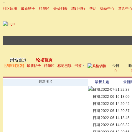
-->
社区应用
最新帖子
精华区
会员列表
统计排行
帮助
勋章中心
道具中
|帮助
网站首页
论坛首页
▼
[切换到宽版]
最新帖子
精华区
标记已读
书签
今日
帖子
昨
0
最新图片
最新主题
最新
日期:2022-07-21 22:37
[ 宗亲新闻 ]
日期:2022-06-16 13:09
同为宗亲，
[ 族谱知识 ]
日期:2022-06-14 20:42
漫话辈份
[ 族谱知识 ]
日期:2022-06-14 20:37
修族谱的用
[ 族谱知识 ]
日期:2022-06-14 18:45
一元等于多
[ 散文随笔 ]
日期:2022-06-14 08:32
写给远在天