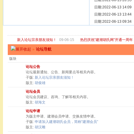
[ 宗亲新闻 ]
日期:2022-06-13 20:55
关于“金鸡落
[ 庙堂宗祠 ]
日期:2022-06-13 14:09
洽礼祖祠
[ 庙堂宗祠 ]
日期:2022-06-13 13:44
京华胡氏二
[ 庙堂宗祠 ]
日期:2022-06-13 09:34
祖祠、家庙
[ 论坛公告 ]
关于“建潮胡
新入论坛宗亲朋友须知！
09-06-15
热烈庆祝“建潮胡氏网”开通一周年
»
论坛导航
版块
论坛公告
论坛最新通知、公告、新闻要点等相关内容。
子版:
新入论坛宗亲朋友须知！
版主:
胡俊雄
论坛会员
论坛会员建议、咨询、了解等相关内容。
版主:
胡海文
论坛申请
为版主申请、建潮会员申请、交换友情申请。
子版:
申请加入建潮胡氏会员，简称“建潮会员”
版主:
胡汉雕