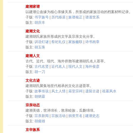
建潮家谱
以建潮公血缘为核心亲缘关系，所形成的家族活动的档案材料记录。
子版:
书字族号
|
历代移居
|
族谱核正
|
谱谍世系
版主:
胡庆丰
建潮文化
建潮胡氏家族所形成的文学及宗亲文化分享。
子版:
训语灯谜
|
祭祀礼仪
|
家族楹联
|
诗书画章
版主:
胡玉珠
建潮人文
古代、近代、现代、海外侨胞等建潮胡氏名人荟萃。
子版:
古代名贤
|
近代名人
|
现代人文
|
海外俊彦
版主:
胡一刀
文化古迹
建潮胡氏聚集地世代相承的文化古迹荟萃。
子版:
故事传说
|
风土人情
|
庙堂宗祠
|
遗留古迹
|
祖墓风水
版主:
胡炳霖
宗亲动态
建潮美德，世泽绵长，敦亲睦族，瓜瓞绵绵。
子版:
宗亲新闻
|
宗族活动
|
捐资芳名
|
建潮史志
版主:
胡俊雄
京华族系