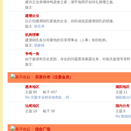
建功立业承继钟鸣鼎食之家；潮平海阔开创诗礼簪缨之族。
版主:
建潮企业
以介绍建潮胡氏家族的企业，你的成就是建潮胡氏的骄傲。
版主:
胡乐津
机构理事
建潮胡氏各分布聚地的宗亲理事会（人事）组织机构。
版主:
胡俊雄
争鸣一角
由于族谱和历史原因，存在的问题逐渐暴露出来，对相关族谱等资料
版主:
»
宗亲分布（注册会员）
惠来地区
揭阳地区
主题:98
帖子:407
主题:11
Re:京陇专业稻谷收割队，价 ..
揭阳炮台
汕尾地区
国内分布
主题:18
帖子:38
主题:8
Re:顺德
»
综合广场