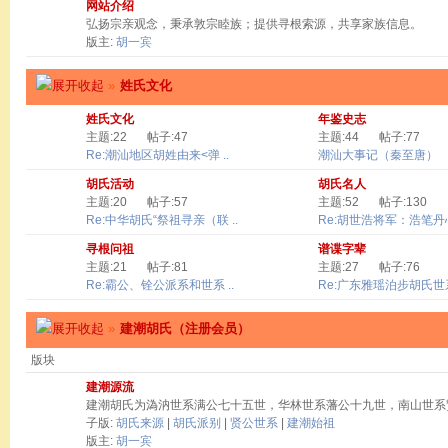
网站介绍
弘扬宗亲观念，秉承敦宗睦族；提供寻根索源，共享家族信息。
版主:
胡一宾
»
姓氏文化
姓氏文化
年鉴史志
主题:22
帖子:47
主题:44
帖子:77
Re:潮汕地区胡姓由来<弹 ..
潮汕大事记（秦至唐）
胡氏活动
胡氏名人
主题:20
帖子:57
主题:52
帖子:130
Re:中华胡氏“祭祖寻亲（联 ..
Re:胡世浩将军：浩笔丹心 
寻根问祖
谱谍字辈
主题:21
帖子:81
主题:27
帖子:76
Re:霸公、铨公派系和世系 ..
Re:广东雅瑶泊步胡氏世系
»
建潮胡氏（注册会员）
版块
建潮源流
建潮胡氏为溈汭世系满公七十五世，华林世系藩公十九世，南山世系
子版:
胡氏来源
|
胡氏派别
|
贤公世系
|
建潮始祖
版主:
胡一宾