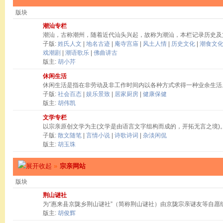
版块
潮汕专栏
潮汕，古称潮州，随着近代汕头兴起，故称为潮汕，本栏记录历史及
子版:
姓氏人文
|
地名古迹
|
庵寺宫庙
|
风土人情
|
历史文化
|
潮食文
戏潮剧
|
潮语歌乐
|
佛曲讲古
版主:
胡小芹
休闲生活
休闲生活是指在非劳动及非工作时间内以各种方式求得一种业余生活
子版:
社会百态
|
娱乐景致
|
居家厨房
|
健康保健
版主:
胡伟凯
文学专栏
以宗亲原创文学为主(文学是由语言文字组构而成的，开拓无言之境)
子版:
散文随笔
|
言情小说
|
诗歌诗词
|
杂淡闲侃
版主:
胡玉珠
»
宗亲网站
版块
荆山谜社
为“惠来县京陇乡荆山谜社”（简称荆山谜社）由京陇宗亲谜友等自愿
版主:
胡俊辉