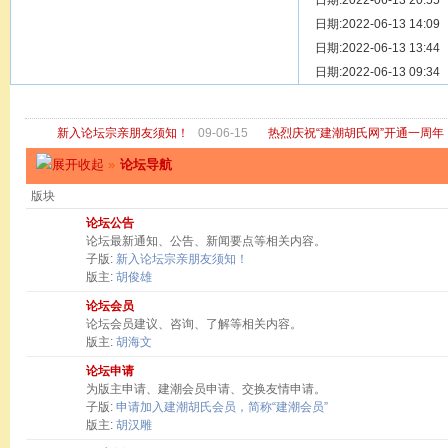
[ 宗亲新闻 ]
日期:2022-06-13 20:55
关于“金鸡落
[ 庙堂宗祠 ]
日期:2022-06-13 14:09
洽礼祖祠
[ 庙堂宗祠 ]
日期:2022-06-13 13:44
京华胡氏二
[ 庙堂宗祠 ]
日期:2022-06-13 09:34
祖祠、家庙
[ 论坛公告 ]
关于“建潮胡
新入论坛宗亲朋友须知！
09-06-15
热烈庆祝“建潮胡氏网”开通一周年
»
论坛导航
版块
论坛公告
论坛最新通知、公告、新闻要点等相关内容。
子版:
新入论坛宗亲朋友须知！
版主:
胡俊雄
论坛会员
论坛会员建议、咨询、了解等相关内容。
版主:
胡海文
论坛申请
为版主申请、建潮会员申请、交换友情申请。
子版:
申请加入建潮胡氏会员，简称“建潮会员”
版主:
胡汉雕