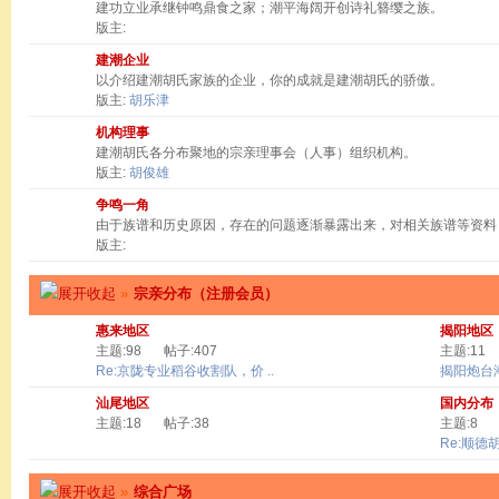
建功立业承继钟鸣鼎食之家；潮平海阔开创诗礼簪缨之族。
版主:
建潮企业
以介绍建潮胡氏家族的企业，你的成就是建潮胡氏的骄傲。
版主:
胡乐津
机构理事
建潮胡氏各分布聚地的宗亲理事会（人事）组织机构。
版主:
胡俊雄
争鸣一角
由于族谱和历史原因，存在的问题逐渐暴露出来，对相关族谱等资料
版主:
»
宗亲分布（注册会员）
惠来地区
揭阳地区
主题:98
帖子:407
主题:11
Re:京陇专业稻谷收割队，价 ..
揭阳炮台
汕尾地区
国内分布
主题:18
帖子:38
主题:8
Re:顺德
»
综合广场