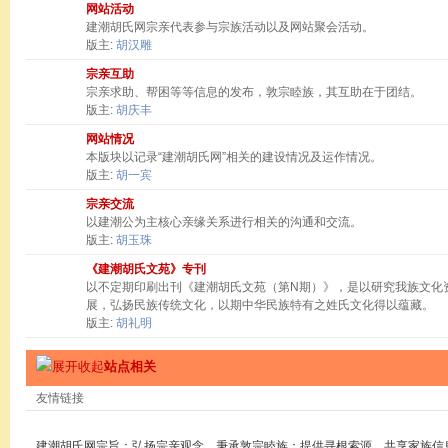
网站活动
建潮胡氏网宗亲代表参与宗族活动以及网站聚会活动。
版主:
胡汉雕
宗亲互助
宗亲求助、帮困等等信息的发布，敦宗睦族，其互助在于团结。
版主:
胡庆丰
网站情况
本版块以记录“建潮胡氏网”相关的建设情况及运作情况。
版主:
胡一宾
宗亲交流
以建潮公为主核心亲缘关系进行相关的沟通和交流。
版主:
胡玉珠
《建潮胡氏文苑》专刊
以不定期印刷出刊《建潮胡氏文苑（第N期）》，是以研究我族文化
展，弘扬民族传统文化，以期中华民族特有之姓氏文化得以蕴藏。
版主:
胡礼明
站点相关
友情链接
建潮胡氏网宗旨：弘扬宗亲观念，秉承敦宗睦族；提供寻根索源，共享家族信