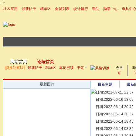
-->
社区应用
最新帖子
精华区
会员列表
统计排行
帮助
勋章中心
道具中
|帮助
网站首页
论坛首页
▼
[切换到宽版]
最新帖子
精华区
标记已读
书签
今日
帖子
昨
0
最新图片
最新主题
最新
日期:2022-07-21 22:37
[ 宗亲新闻 ]
日期:2022-06-16 13:09
同为宗亲，
[ 族谱知识 ]
日期:2022-06-14 20:42
漫话辈份
[ 族谱知识 ]
日期:2022-06-14 20:37
修族谱的用
[ 族谱知识 ]
日期:2022-06-14 18:45
一元等于多
[ 散文随笔 ]
日期:2022-06-14 08:32
写给远在天