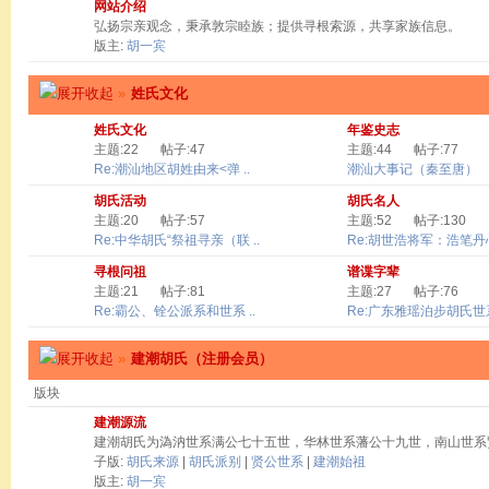
网站介绍
弘扬宗亲观念，秉承敦宗睦族；提供寻根索源，共享家族信息。
版主:
胡一宾
»
姓氏文化
姓氏文化
年鉴史志
主题:22
帖子:47
主题:44
帖子:77
Re:潮汕地区胡姓由来<弹 ..
潮汕大事记（秦至唐）
胡氏活动
胡氏名人
主题:20
帖子:57
主题:52
帖子:130
Re:中华胡氏“祭祖寻亲（联 ..
Re:胡世浩将军：浩笔丹心 
寻根问祖
谱谍字辈
主题:21
帖子:81
主题:27
帖子:76
Re:霸公、铨公派系和世系 ..
Re:广东雅瑶泊步胡氏世系
»
建潮胡氏（注册会员）
版块
建潮源流
建潮胡氏为溈汭世系满公七十五世，华林世系藩公十九世，南山世系
子版:
胡氏来源
|
胡氏派别
|
贤公世系
|
建潮始祖
版主:
胡一宾