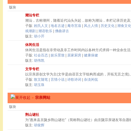
版块
潮汕专栏
潮汕，古称潮州，随着近代汕头兴起，故称为潮汕，本栏记录历史及
子版:
姓氏人文
|
地名古迹
|
庵寺宫庙
|
风土人情
|
历史文化
|
潮食文
戏潮剧
|
潮语歌乐
|
佛曲讲古
版主:
胡小芹
休闲生活
休闲生活是指在非劳动及非工作时间内以各种方式求得一种业余生活
子版:
社会百态
|
娱乐景致
|
居家厨房
|
健康保健
版主:
胡伟凯
文学专栏
以宗亲原创文学为主(文学是由语言文字组构而成的，开拓无言之境)
子版:
散文随笔
|
言情小说
|
诗歌诗词
|
杂淡闲侃
版主:
胡玉珠
»
宗亲网站
版块
荆山谜社
为“惠来县京陇乡荆山谜社”（简称荆山谜社）由京陇宗亲谜友等自愿
版主:
胡俊辉