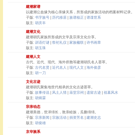
建潮家谱
以建潮公血缘为核心亲缘关系，所形成的家族活动的档案材料记录。
子版:
书字族号
|
历代移居
|
族谱核正
|
谱谍世系
版主:
胡庆丰
建潮文化
建潮胡氏家族所形成的文学及宗亲文化分享。
子版:
训语灯谜
|
祭祀礼仪
|
家族楹联
|
诗书画章
版主:
胡玉珠
建潮人文
古代、近代、现代、海外侨胞等建潮胡氏名人荟萃。
子版:
古代名贤
|
近代名人
|
现代人文
|
海外俊彦
版主:
胡一刀
文化古迹
建潮胡氏聚集地世代相承的文化古迹荟萃。
子版:
故事传说
|
风土人情
|
庙堂宗祠
|
遗留古迹
|
祖墓风水
版主:
胡炳霖
宗亲动态
建潮美德，世泽绵长，敦亲睦族，瓜瓞绵绵。
子版:
宗亲新闻
|
宗族活动
|
捐资芳名
|
建潮史志
版主:
胡俊雄
京华族系