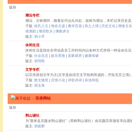
版块
潮汕专栏
潮汕，古称潮州，随着近代汕头兴起，故称为潮汕，本栏记录历史及
子版:
姓氏人文
|
地名古迹
|
庵寺宫庙
|
风土人情
|
历史文化
|
潮食文
戏潮剧
|
潮语歌乐
|
佛曲讲古
版主:
胡小芹
休闲生活
休闲生活是指在非劳动及非工作时间内以各种方式求得一种业余生活
子版:
社会百态
|
娱乐景致
|
居家厨房
|
健康保健
版主:
胡伟凯
文学专栏
以宗亲原创文学为主(文学是由语言文字组构而成的，开拓无言之境)
子版:
散文随笔
|
言情小说
|
诗歌诗词
|
杂淡闲侃
版主:
胡玉珠
»
宗亲网站
版块
荆山谜社
为“惠来县京陇乡荆山谜社”（简称荆山谜社）由京陇宗亲谜友等自愿
版主:
胡俊辉