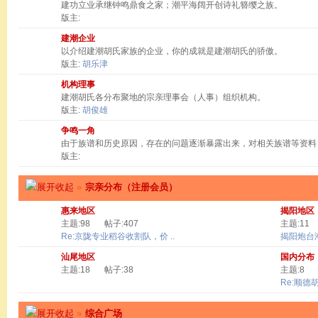
建功立业承继钟鸣鼎食之家；潮平海阔开创诗礼簪缨之族。
版主:
建潮企业
以介绍建潮胡氏家族的企业，你的成就是建潮胡氏的骄傲。
版主:
胡乐津
机构理事
建潮胡氏各分布聚地的宗亲理事会（人事）组织机构。
版主:
胡俊雄
争鸣一角
由于族谱和历史原因，存在的问题逐渐暴露出来，对相关族谱等资料
版主:
»
宗亲分布（注册会员）
惠来地区
揭阳地区
主题:98
帖子:407
主题:11
Re:京陇专业稻谷收割队，价 ..
揭阳炮台
汕尾地区
国内分布
主题:18
帖子:38
主题:8
Re:顺德
»
综合广场