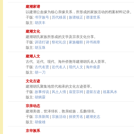
建潮家谱
以建潮公血缘为核心亲缘关系，所形成的家族活动的档案材料记录。
子版:
书字族号
|
历代移居
|
族谱核正
|
谱谍世系
版主:
胡庆丰
建潮文化
建潮胡氏家族所形成的文学及宗亲文化分享。
子版:
训语灯谜
|
祭祀礼仪
|
家族楹联
|
诗书画章
版主:
胡玉珠
建潮人文
古代、近代、现代、海外侨胞等建潮胡氏名人荟萃。
子版:
古代名贤
|
近代名人
|
现代人文
|
海外俊彦
版主:
胡一刀
文化古迹
建潮胡氏聚集地世代相承的文化古迹荟萃。
子版:
故事传说
|
风土人情
|
庙堂宗祠
|
遗留古迹
|
祖墓风水
版主:
胡炳霖
宗亲动态
建潮美德，世泽绵长，敦亲睦族，瓜瓞绵绵。
子版:
宗亲新闻
|
宗族活动
|
捐资芳名
|
建潮史志
版主:
胡俊雄
京华族系