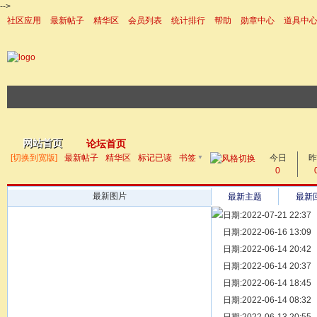
-->
社区应用
最新帖子
精华区
会员列表
统计排行
帮助
勋章中心
道具中
|帮助
网站首页
论坛首页
▼
[切换到宽版]
最新帖子
精华区
标记已读
书签
今日
帖子
昨
0
最新图片
最新主题
最新
日期:2022-07-21 22:37
[ 宗亲新闻 ]
日期:2022-06-16 13:09
同为宗亲，
[ 族谱知识 ]
日期:2022-06-14 20:42
漫话辈份
[ 族谱知识 ]
日期:2022-06-14 20:37
修族谱的用
[ 族谱知识 ]
日期:2022-06-14 18:45
一元等于多
[ 散文随笔 ]
日期:2022-06-14 08:32
写给远在天