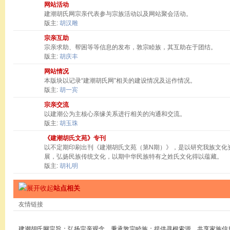
网站活动
建潮胡氏网宗亲代表参与宗族活动以及网站聚会活动。
版主:
胡汉雕
宗亲互助
宗亲求助、帮困等等信息的发布，敦宗睦族，其互助在于团结。
版主:
胡庆丰
网站情况
本版块以记录“建潮胡氏网”相关的建设情况及运作情况。
版主:
胡一宾
宗亲交流
以建潮公为主核心亲缘关系进行相关的沟通和交流。
版主:
胡玉珠
《建潮胡氏文苑》专刊
以不定期印刷出刊《建潮胡氏文苑（第N期）》，是以研究我族文化
展，弘扬民族传统文化，以期中华民族特有之姓氏文化得以蕴藏。
版主:
胡礼明
站点相关
友情链接
建潮胡氏网宗旨：弘扬宗亲观念，秉承敦宗睦族；提供寻根索源，共享家族信