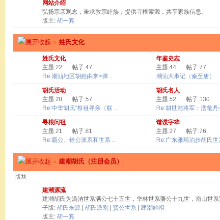
网站介绍
弘扬宗亲观念，秉承敦宗睦族；提供寻根索源，共享家族信息。
版主:
胡一宾
»
姓氏文化
姓氏文化
年鉴史志
主题:22
帖子:47
主题:44
帖子:77
Re:潮汕地区胡姓由来<弹 ..
潮汕大事记（秦至唐）
胡氏活动
胡氏名人
主题:20
帖子:57
主题:52
帖子:130
Re:中华胡氏“祭祖寻亲（联 ..
Re:胡世浩将军：浩笔丹心 
寻根问祖
谱谍字辈
主题:21
帖子:81
主题:27
帖子:76
Re:霸公、铨公派系和世系 ..
Re:广东雅瑶泊步胡氏世系
»
建潮胡氏（注册会员）
版块
建潮源流
建潮胡氏为溈汭世系满公七十五世，华林世系藩公十九世，南山世系
子版:
胡氏来源
|
胡氏派别
|
贤公世系
|
建潮始祖
版主:
胡一宾