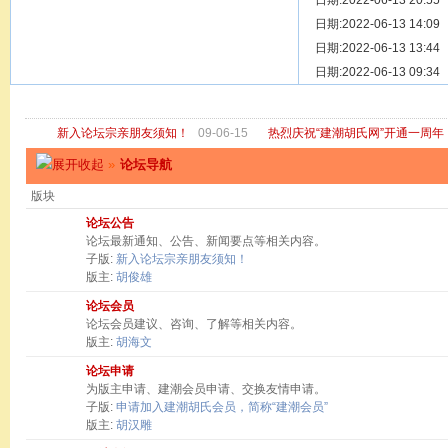
[ 宗亲新闻 ]
日期:2022-06-13 20:55
关于“金鸡落
[ 庙堂宗祠 ]
日期:2022-06-13 14:09
洽礼祖祠
[ 庙堂宗祠 ]
日期:2022-06-13 13:44
京华胡氏二
[ 庙堂宗祠 ]
日期:2022-06-13 09:34
祖祠、家庙
[ 论坛公告 ]
关于“建潮胡
新入论坛宗亲朋友须知！
09-06-15
热烈庆祝“建潮胡氏网”开通一周年
»
论坛导航
版块
论坛公告
论坛最新通知、公告、新闻要点等相关内容。
子版:
新入论坛宗亲朋友须知！
版主:
胡俊雄
论坛会员
论坛会员建议、咨询、了解等相关内容。
版主:
胡海文
论坛申请
为版主申请、建潮会员申请、交换友情申请。
子版:
申请加入建潮胡氏会员，简称“建潮会员”
版主:
胡汉雕