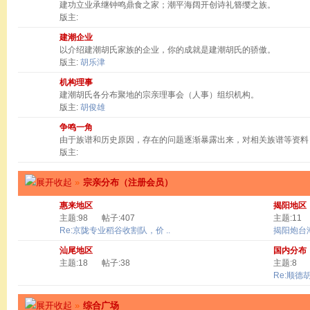
建功立业承继钟鸣鼎食之家；潮平海阔开创诗礼簪缨之族。
版主:
建潮企业
以介绍建潮胡氏家族的企业，你的成就是建潮胡氏的骄傲。
版主:
胡乐津
机构理事
建潮胡氏各分布聚地的宗亲理事会（人事）组织机构。
版主:
胡俊雄
争鸣一角
由于族谱和历史原因，存在的问题逐渐暴露出来，对相关族谱等资料
版主:
»
宗亲分布（注册会员）
惠来地区
揭阳地区
主题:98
帖子:407
主题:11
Re:京陇专业稻谷收割队，价 ..
揭阳炮台
汕尾地区
国内分布
主题:18
帖子:38
主题:8
Re:顺德
»
综合广场