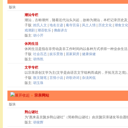
版块
潮汕专栏
潮汕，古称潮州，随着近代汕头兴起，故称为潮汕，本栏记录历史及
子版:
姓氏人文
|
地名古迹
|
庵寺宫庙
|
风土人情
|
历史文化
|
潮食文
戏潮剧
|
潮语歌乐
|
佛曲讲古
版主:
胡小芹
休闲生活
休闲生活是指在非劳动及非工作时间内以各种方式求得一种业余生活
子版:
社会百态
|
娱乐景致
|
居家厨房
|
健康保健
版主:
胡伟凯
文学专栏
以宗亲原创文学为主(文学是由语言文字组构而成的，开拓无言之境)
子版:
散文随笔
|
言情小说
|
诗歌诗词
|
杂淡闲侃
版主:
胡玉珠
»
宗亲网站
版块
荆山谜社
为“惠来县京陇乡荆山谜社”（简称荆山谜社）由京陇宗亲谜友等自愿
版主:
胡俊辉