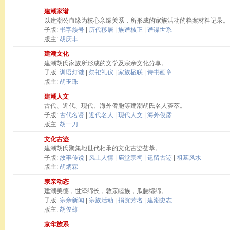
建潮家谱
以建潮公血缘为核心亲缘关系，所形成的家族活动的档案材料记录。
子版:
书字族号
|
历代移居
|
族谱核正
|
谱谍世系
版主:
胡庆丰
建潮文化
建潮胡氏家族所形成的文学及宗亲文化分享。
子版:
训语灯谜
|
祭祀礼仪
|
家族楹联
|
诗书画章
版主:
胡玉珠
建潮人文
古代、近代、现代、海外侨胞等建潮胡氏名人荟萃。
子版:
古代名贤
|
近代名人
|
现代人文
|
海外俊彦
版主:
胡一刀
文化古迹
建潮胡氏聚集地世代相承的文化古迹荟萃。
子版:
故事传说
|
风土人情
|
庙堂宗祠
|
遗留古迹
|
祖墓风水
版主:
胡炳霖
宗亲动态
建潮美德，世泽绵长，敦亲睦族，瓜瓞绵绵。
子版:
宗亲新闻
|
宗族活动
|
捐资芳名
|
建潮史志
版主:
胡俊雄
京华族系