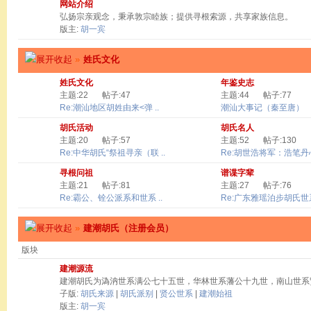
网站介绍
弘扬宗亲观念，秉承敦宗睦族；提供寻根索源，共享家族信息。
版主:
胡一宾
»
姓氏文化
姓氏文化
年鉴史志
主题:22
帖子:47
主题:44
帖子:77
Re:潮汕地区胡姓由来<弹 ..
潮汕大事记（秦至唐）
胡氏活动
胡氏名人
主题:20
帖子:57
主题:52
帖子:130
Re:中华胡氏“祭祖寻亲（联 ..
Re:胡世浩将军：浩笔丹心 
寻根问祖
谱谍字辈
主题:21
帖子:81
主题:27
帖子:76
Re:霸公、铨公派系和世系 ..
Re:广东雅瑶泊步胡氏世系
»
建潮胡氏（注册会员）
版块
建潮源流
建潮胡氏为溈汭世系满公七十五世，华林世系藩公十九世，南山世系
子版:
胡氏来源
|
胡氏派别
|
贤公世系
|
建潮始祖
版主:
胡一宾