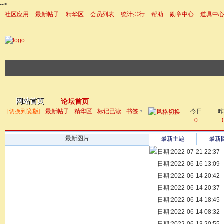
-->
社区应用
最新帖子
精华区
会员列表
统计排行
帮助
勋章中心
道具中
|帮助
网站首页
论坛首页
▼
[切换到宽版]
最新帖子
精华区
标记已读
书签
今日
帖子
昨
0
最新图片
最新主题
最新
日期:2022-07-21 22:37
[ 宗亲新闻 ]
日期:2022-06-16 13:09
同为宗亲，
[ 族谱知识 ]
日期:2022-06-14 20:42
漫话辈份
[ 族谱知识 ]
日期:2022-06-14 20:37
修族谱的用
[ 族谱知识 ]
日期:2022-06-14 18:45
一元等于多
[ 散文随笔 ]
日期:2022-06-14 08:32
写给远在天