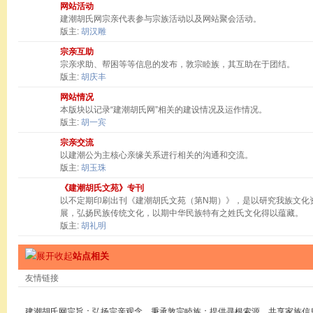
网站活动
建潮胡氏网宗亲代表参与宗族活动以及网站聚会活动。
版主:
胡汉雕
宗亲互助
宗亲求助、帮困等等信息的发布，敦宗睦族，其互助在于团结。
版主:
胡庆丰
网站情况
本版块以记录“建潮胡氏网”相关的建设情况及运作情况。
版主:
胡一宾
宗亲交流
以建潮公为主核心亲缘关系进行相关的沟通和交流。
版主:
胡玉珠
《建潮胡氏文苑》专刊
以不定期印刷出刊《建潮胡氏文苑（第N期）》，是以研究我族文化
展，弘扬民族传统文化，以期中华民族特有之姓氏文化得以蕴藏。
版主:
胡礼明
站点相关
友情链接
建潮胡氏网宗旨：弘扬宗亲观念，秉承敦宗睦族；提供寻根索源，共享家族信