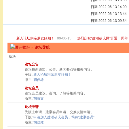
[ 宗亲新闻 ]
日期:2022-06-13 20:55
关于“金鸡落
[ 庙堂宗祠 ]
日期:2022-06-13 14:09
洽礼祖祠
[ 庙堂宗祠 ]
日期:2022-06-13 13:44
京华胡氏二
[ 庙堂宗祠 ]
日期:2022-06-13 09:34
祖祠、家庙
[ 论坛公告 ]
关于“建潮胡
新入论坛宗亲朋友须知！
09-06-15
热烈庆祝“建潮胡氏网”开通一周年
»
论坛导航
版块
论坛公告
论坛最新通知、公告、新闻要点等相关内容。
子版:
新入论坛宗亲朋友须知！
版主:
胡俊雄
论坛会员
论坛会员建议、咨询、了解等相关内容。
版主:
胡海文
论坛申请
为版主申请、建潮会员申请、交换友情申请。
子版:
申请加入建潮胡氏会员，简称“建潮会员”
版主:
胡汉雕