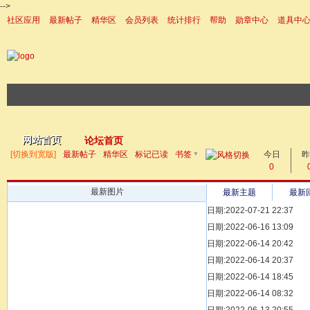
-->
社区应用
最新帖子
精华区
会员列表
统计排行
帮助
勋章中心
道具中
|帮助
网站首页
论坛首页
▼
[切换到宽版]
最新帖子
精华区
标记已读
书签
今日
帖子
昨
0
最新图片
最新主题
最新
日期:2022-07-21 22:37
[ 宗亲新闻 ]
日期:2022-06-16 13:09
同为宗亲，血脉
[ 族谱知识 ]
日期:2022-06-14 20:42
漫话辈份
[ 族谱知识 ]
日期:2022-06-14 20:37
修族谱的用字规
[ 族谱知识 ]
日期:2022-06-14 18:45
一元等于多少年
[ 散文随笔 ]
日期:2022-06-14 08:32
写给远在天堂的