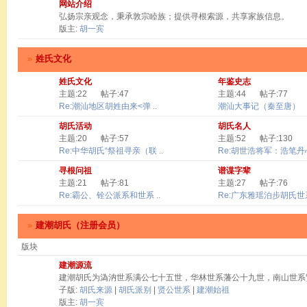
网站介绍
弘扬宗亲观念，秉承敦宗睦族；提供寻根索源，共享家族信息。
版主:
胡一宾
»
姓氏文化
姓氏文化
年鉴史志
主题:22
帖子:47
主题:44
帖子:77
Re:潮汕地区胡姓由来<弹 ..
潮汕大事记（秦至唐）
胡氏活动
胡氏名人
主题:20
帖子:57
主题:52
帖子:130
Re:中华胡氏“祭祖寻亲（联 ..
Re:胡世浩将军：浩笔丹心 
寻根问祖
谱谍字辈
主题:21
帖子:81
主题:27
帖子:76
Re:霸公、铨公派系和世系 ..
Re:广东雅瑶泊步胡氏世系
»
建潮胡氏（注册会员）
版块
建潮源流
建潮胡氏为溈汭世系满公七十五世，华林世系藩公十九世，南山世系
子版:
胡氏来源
|
胡氏派别
|
贤公世系
|
建潮始祖
版主:
胡一宾