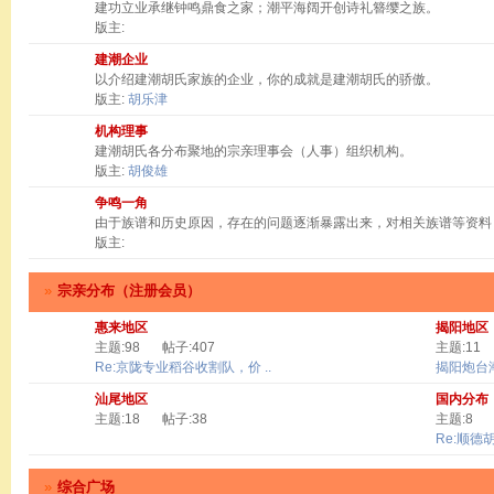
建功立业承继钟鸣鼎食之家；潮平海阔开创诗礼簪缨之族。
版主:
建潮企业
以介绍建潮胡氏家族的企业，你的成就是建潮胡氏的骄傲。
版主:
胡乐津
机构理事
建潮胡氏各分布聚地的宗亲理事会（人事）组织机构。
版主:
胡俊雄
争鸣一角
由于族谱和历史原因，存在的问题逐渐暴露出来，对相关族谱等资料
版主:
»
宗亲分布（注册会员）
惠来地区
揭阳地区
主题:98
帖子:407
主题:11
Re:京陇专业稻谷收割队，价 ..
揭阳炮台
汕尾地区
国内分布
主题:18
帖子:38
主题:8
Re:顺德
»
综合广场