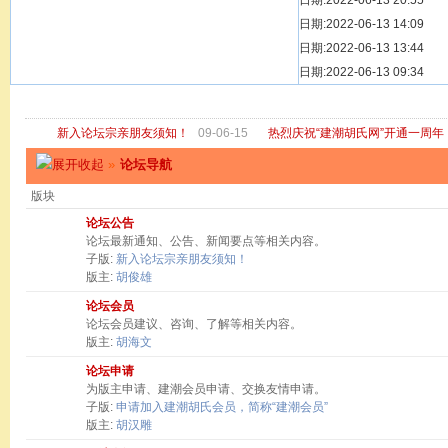
[ 宗亲新闻 ]
日期:2022-06-13 20:55
关于“金鸡落洋
[ 庙堂宗祠 ]
日期:2022-06-13 14:09
洽礼祖祠
[ 庙堂宗祠 ]
日期:2022-06-13 13:44
京华胡氏二世祖
[ 庙堂宗祠 ]
日期:2022-06-13 09:34
祖祠、家庙
[ 论坛公告 ]
关于“建潮胡氏
新入论坛宗亲朋友须知！
09-06-15
热烈庆祝“建潮胡氏网”开通一周年
»
论坛导航
版块
论坛公告
论坛最新通知、公告、新闻要点等相关内容。
子版:
新入论坛宗亲朋友须知！
版主:
胡俊雄
论坛会员
论坛会员建议、咨询、了解等相关内容。
版主:
胡海文
论坛申请
为版主申请、建潮会员申请、交换友情申请。
子版:
申请加入建潮胡氏会员，简称“建潮会员”
版主:
胡汉雕