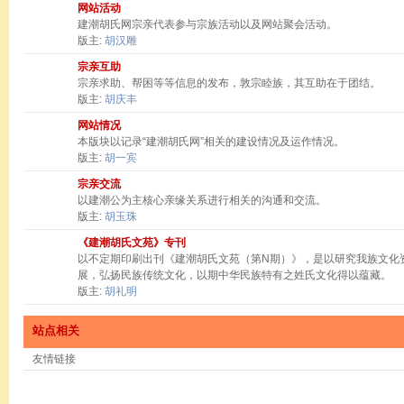
网站活动
建潮胡氏网宗亲代表参与宗族活动以及网站聚会活动。
版主:
胡汉雕
宗亲互助
宗亲求助、帮困等等信息的发布，敦宗睦族，其互助在于团结。
版主:
胡庆丰
网站情况
本版块以记录“建潮胡氏网”相关的建设情况及运作情况。
版主:
胡一宾
宗亲交流
以建潮公为主核心亲缘关系进行相关的沟通和交流。
版主:
胡玉珠
《建潮胡氏文苑》专刊
以不定期印刷出刊《建潮胡氏文苑（第N期）》，是以研究我族文化
展，弘扬民族传统文化，以期中华民族特有之姓氏文化得以蕴藏。
版主:
胡礼明
站点相关
友情链接