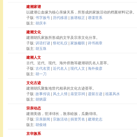
建潮家谱
以建潮公血缘为核心亲缘关系，所形成的家族活动的档案材料记录。
子版:
书字族号
|
历代移居
|
族谱核正
|
谱谍世系
版主:
胡庆丰
建潮文化
建潮胡氏家族所形成的文学及宗亲文化分享。
子版:
训语灯谜
|
祭祀礼仪
|
家族楹联
|
诗书画章
版主:
胡玉珠
建潮人文
古代、近代、现代、海外侨胞等建潮胡氏名人荟萃。
子版:
古代名贤
|
近代名人
|
现代人文
|
海外俊彦
版主:
胡一刀
文化古迹
建潮胡氏聚集地世代相承的文化古迹荟萃。
子版:
故事传说
|
风土人情
|
庙堂宗祠
|
遗留古迹
|
祖墓风水
版主:
胡炳霖
宗亲动态
建潮美德，世泽绵长，敦亲睦族，瓜瓞绵绵。
子版:
宗亲新闻
|
宗族活动
|
捐资芳名
|
建潮史志
版主:
胡俊雄
京华族系