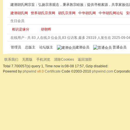
建潮胡氏网宗旨：弘扬宗亲观念，秉承敦宗睦族；提供寻根索源，共享家族信
建潮胡氏网
世界胡氏宗亲网
胡氏宗亲网
中华胡氏网
中华胡氏网论坛
安
生日会员
相识是缘分
胡朝晖
在线用户
- 共 83 人在线,0 位会员,83 位访客,最多 29319 人发生在 2025-09-04 
管理员
总版主
论坛版主
建潮会员
普通会员
联系我们
无图版
手机浏览
清除Cookies
返回顶部
Total 7.700057(s) query 1, Time now is:08-08 17:57, Gzip disabled:
Powered by
phpwind
v8.0
Certificate
Code ©2003-2010
phpwind.com
Corporati