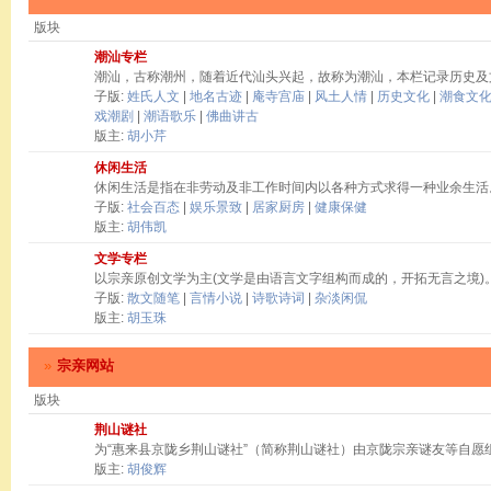
版块
潮汕专栏
潮汕，古称潮州，随着近代汕头兴起，故称为潮汕，本栏记录历史及
子版:
姓氏人文
|
地名古迹
|
庵寺宫庙
|
风土人情
|
历史文化
|
潮食文
戏潮剧
|
潮语歌乐
|
佛曲讲古
版主:
胡小芹
休闲生活
休闲生活是指在非劳动及非工作时间内以各种方式求得一种业余生活
子版:
社会百态
|
娱乐景致
|
居家厨房
|
健康保健
版主:
胡伟凯
文学专栏
以宗亲原创文学为主(文学是由语言文字组构而成的，开拓无言之境)
子版:
散文随笔
|
言情小说
|
诗歌诗词
|
杂淡闲侃
版主:
胡玉珠
»
宗亲网站
版块
荆山谜社
为“惠来县京陇乡荆山谜社”（简称荆山谜社）由京陇宗亲谜友等自愿
版主:
胡俊辉