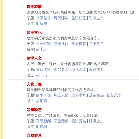
建潮家谱
以建潮公血缘为核心亲缘关系，所形成的家族活动的档案材料记录。
子版:
书字族号
|
历代移居
|
族谱核正
|
谱谍世系
版主:
胡庆丰
建潮文化
建潮胡氏家族所形成的文学及宗亲文化分享。
子版:
训语灯谜
|
祭祀礼仪
|
家族楹联
|
诗书画章
版主:
胡玉珠
建潮人文
古代、近代、现代、海外侨胞等建潮胡氏名人荟萃。
子版:
古代名贤
|
近代名人
|
现代人文
|
海外俊彦
版主:
胡一刀
文化古迹
建潮胡氏聚集地世代相承的文化古迹荟萃。
子版:
故事传说
|
风土人情
|
庙堂宗祠
|
遗留古迹
|
祖墓风水
版主:
胡炳霖
宗亲动态
建潮美德，世泽绵长，敦亲睦族，瓜瓞绵绵。
子版:
宗亲新闻
|
宗族活动
|
捐资芳名
|
建潮史志
版主:
胡俊雄
京华族系