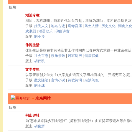
版块
潮汕专栏
潮汕，古称潮州，随着近代汕头兴起，故称为潮汕，本栏记录历史及
子版:
姓氏人文
|
地名古迹
|
庵寺宫庙
|
风土人情
|
历史文化
|
潮食文
戏潮剧
|
潮语歌乐
|
佛曲讲古
版主:
胡小芹
休闲生活
休闲生活是指在非劳动及非工作时间内以各种方式求得一种业余生活
子版:
社会百态
|
娱乐景致
|
居家厨房
|
健康保健
版主:
胡伟凯
文学专栏
以宗亲原创文学为主(文学是由语言文字组构而成的，开拓无言之境)
子版:
散文随笔
|
言情小说
|
诗歌诗词
|
杂淡闲侃
版主:
胡玉珠
»
宗亲网站
版块
荆山谜社
为“惠来县京陇乡荆山谜社”（简称荆山谜社）由京陇宗亲谜友等自愿
版主:
胡俊辉