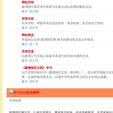
网站活动
建潮胡氏网宗亲代表参与宗族活动以及网站聚会活动。
版主:
胡汉雕
宗亲互助
宗亲求助、帮困等等信息的发布，敦宗睦族，其互助在于团结。
版主:
胡庆丰
网站情况
本版块以记录“建潮胡氏网”相关的建设情况及运作情况。
版主:
胡一宾
宗亲交流
以建潮公为主核心亲缘关系进行相关的沟通和交流。
版主:
胡玉珠
《建潮胡氏文苑》专刊
以不定期印刷出刊《建潮胡氏文苑（第N期）》，是以研究我族文化
展，弘扬民族传统文化，以期中华民族特有之姓氏文化得以蕴藏。
版主:
胡礼明
站点相关
友情链接
建潮胡氏网宗旨：弘扬宗亲观念，秉承敦宗睦族；提供寻根索源，共享家族信