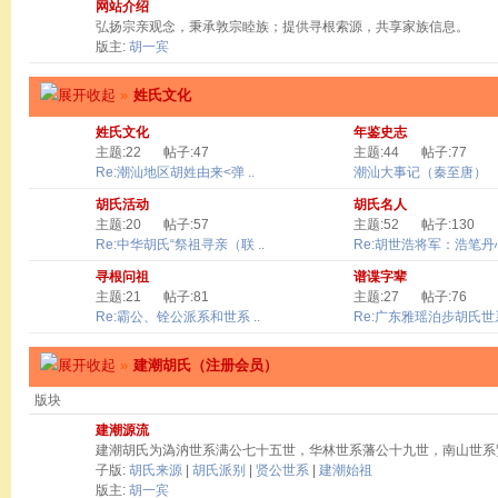
网站介绍
弘扬宗亲观念，秉承敦宗睦族；提供寻根索源，共享家族信息。
版主:
胡一宾
»
姓氏文化
姓氏文化
年鉴史志
主题:22
帖子:47
主题:44
帖子:77
Re:潮汕地区胡姓由来<弹 ..
潮汕大事记（秦至唐）
胡氏活动
胡氏名人
主题:20
帖子:57
主题:52
帖子:130
Re:中华胡氏“祭祖寻亲（联 ..
Re:胡世浩将军：浩笔丹心 
寻根问祖
谱谍字辈
主题:21
帖子:81
主题:27
帖子:76
Re:霸公、铨公派系和世系 ..
Re:广东雅瑶泊步胡氏世系
»
建潮胡氏（注册会员）
版块
建潮源流
建潮胡氏为溈汭世系满公七十五世，华林世系藩公十九世，南山世系
子版:
胡氏来源
|
胡氏派别
|
贤公世系
|
建潮始祖
版主:
胡一宾