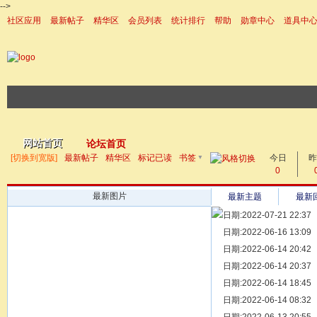
-->
社区应用
最新帖子
精华区
会员列表
统计排行
帮助
勋章中心
道具中
|帮助
网站首页
论坛首页
▼
[切换到宽版]
最新帖子
精华区
标记已读
书签
今日
帖子
昨
0
最新图片
最新主题
最新
日期:2022-07-21 22:37
[ 宗亲新闻 ]
日期:2022-06-16 13:09
同为宗亲，
[ 族谱知识 ]
日期:2022-06-14 20:42
漫话辈份
[ 族谱知识 ]
日期:2022-06-14 20:37
修族谱的用
[ 族谱知识 ]
日期:2022-06-14 18:45
一元等于多
[ 散文随笔 ]
日期:2022-06-14 08:32
写给远在天