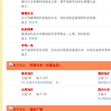
建功立业承继钟鸣鼎食之家；潮平海阔开创诗礼簪缨之族。
版主:
建潮企业
以介绍建潮胡氏家族的企业，你的成就是建潮胡氏的骄傲。
版主:
胡乐津
机构理事
建潮胡氏各分布聚地的宗亲理事会（人事）组织机构。
版主:
胡俊雄
争鸣一角
由于族谱和历史原因，存在的问题逐渐暴露出来，对相关族谱等资料
版主:
»
宗亲分布（注册会员）
惠来地区
揭阳地区
主题:98
帖子:407
主题:11
Re:京陇专业稻谷收割队，价 ..
揭阳炮台
汕尾地区
国内分布
主题:18
帖子:38
主题:8
Re:顺德
»
综合广场