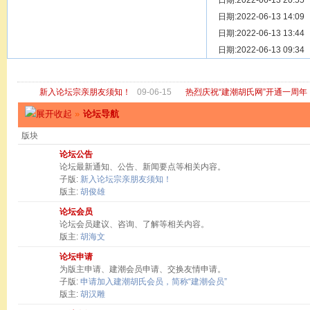
[ 宗亲新闻 ]
日期:2022-06-13 20:55
关于“金鸡落
[ 庙堂宗祠 ]
日期:2022-06-13 14:09
洽礼祖祠
[ 庙堂宗祠 ]
日期:2022-06-13 13:44
京华胡氏二
[ 庙堂宗祠 ]
日期:2022-06-13 09:34
祖祠、家庙
[ 论坛公告 ]
关于“建潮胡
新入论坛宗亲朋友须知！
09-06-15
热烈庆祝“建潮胡氏网”开通一周年
»
论坛导航
版块
论坛公告
论坛最新通知、公告、新闻要点等相关内容。
子版:
新入论坛宗亲朋友须知！
版主:
胡俊雄
论坛会员
论坛会员建议、咨询、了解等相关内容。
版主:
胡海文
论坛申请
为版主申请、建潮会员申请、交换友情申请。
子版:
申请加入建潮胡氏会员，简称“建潮会员”
版主:
胡汉雕