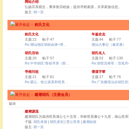
网站介绍
弘扬宗亲观念，秉承敦宗睦族；提供寻根索源，共享家族信息。
版主:
胡一宾
»
姓氏文化
姓氏文化
年鉴史志
主题:22
帖子:47
主题:44
帖子:77
Re:潮汕地区胡姓由来<弹 ..
潮汕大事记（秦至唐）
胡氏活动
胡氏名人
主题:20
帖子:57
主题:52
帖子:130
Re:中华胡氏“祭祖寻亲（联 ..
Re:胡世浩将军：浩笔丹心 
寻根问祖
谱谍字辈
主题:21
帖子:81
主题:27
帖子:76
Re:霸公、铨公派系和世系 ..
Re:广东雅瑶泊步胡氏世系
»
建潮胡氏（注册会员）
版块
建潮源流
建潮胡氏为溈汭世系满公七十五世，华林世系藩公十九世，南山世系
子版:
胡氏来源
|
胡氏派别
|
贤公世系
|
建潮始祖
版主:
胡一宾