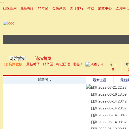
-->
社区应用
最新帖子
精华区
会员列表
统计排行
帮助
勋章中心
道具中
|帮助
网站首页
论坛首页
▼
[切换到宽版]
最新帖子
精华区
标记已读
书签
今日
帖子
昨
0
最新图片
最新主题
最新
日期:2022-07-21 22:37
[ 宗亲新闻 ]
日期:2022-06-16 13:09
同为宗亲，
[ 族谱知识 ]
日期:2022-06-14 20:42
漫话辈份
[ 族谱知识 ]
日期:2022-06-14 20:37
修族谱的用
[ 族谱知识 ]
日期:2022-06-14 18:45
一元等于多
[ 散文随笔 ]
日期:2022-06-14 08:32
写给远在天