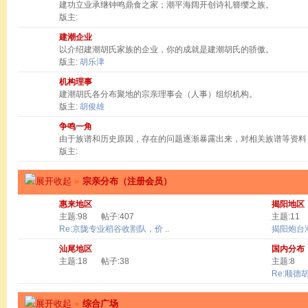
建功立业承继钟鸣鼎食之家；潮平海阔开创诗礼簪缨之族。
版主:
建潮企业
以介绍建潮胡氏家族的企业，你的成就是建潮胡氏的骄傲。
版主:
胡乐津
机构理事
建潮胡氏各分布聚地的宗亲理事会（人事）组织机构。
版主:
胡俊雄
争鸣一角
由于族谱和历史原因，存在的问题逐渐暴露出来，对相关族谱等资料
版主:
»
宗亲分布（注册会员）
惠来地区
揭阳地区
主题:98
帖子:407
主题:11
Re:京陇专业稻谷收割队，价 ..
揭阳炮台
汕尾地区
国内分布
主题:18
帖子:38
主题:8
Re:顺德
»
综合广场