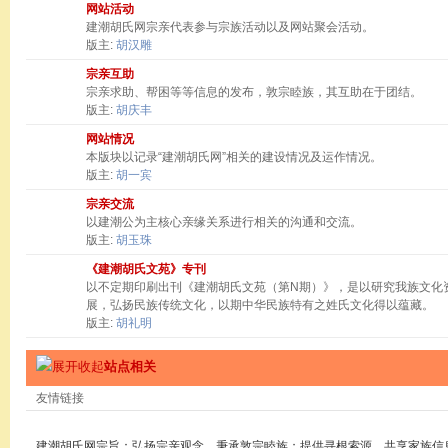
网站活动
建潮胡氏网宗亲代表参与宗族活动以及网站聚会活动。
版主:
胡汉雕
宗亲互助
宗亲求助、帮困等等信息的发布，敦宗睦族，其互助在于团结。
版主:
胡庆丰
网站情况
本版块以记录“建潮胡氏网”相关的建设情况及运作情况。
版主:
胡一宾
宗亲交流
以建潮公为主核心亲缘关系进行相关的沟通和交流。
版主:
胡玉珠
《建潮胡氏文苑》专刊
以不定期印刷出刊《建潮胡氏文苑（第N期）》，是以研究我族文化
展，弘扬民族传统文化，以期中华民族特有之姓氏文化得以蕴藏。
版主:
胡礼明
站点相关
友情链接
建潮胡氏网宗旨：弘扬宗亲观念，秉承敦宗睦族；提供寻根索源，共享家族信