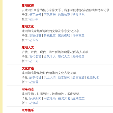
建潮家谱
以建潮公血缘为核心亲缘关系，所形成的家族活动的档案材料记录。
子版:
书字族号
|
历代移居
|
族谱核正
|
谱谍世系
版主:
胡庆丰
建潮文化
建潮胡氏家族所形成的文学及宗亲文化分享。
子版:
训语灯谜
|
祭祀礼仪
|
家族楹联
|
诗书画章
版主:
胡玉珠
建潮人文
古代、近代、现代、海外侨胞等建潮胡氏名人荟萃。
子版:
古代名贤
|
近代名人
|
现代人文
|
海外俊彦
版主:
胡一刀
文化古迹
建潮胡氏聚集地世代相承的文化古迹荟萃。
子版:
故事传说
|
风土人情
|
庙堂宗祠
|
遗留古迹
|
祖墓风水
版主:
胡炳霖
宗亲动态
建潮美德，世泽绵长，敦亲睦族，瓜瓞绵绵。
子版:
宗亲新闻
|
宗族活动
|
捐资芳名
|
建潮史志
版主:
胡俊雄
京华族系