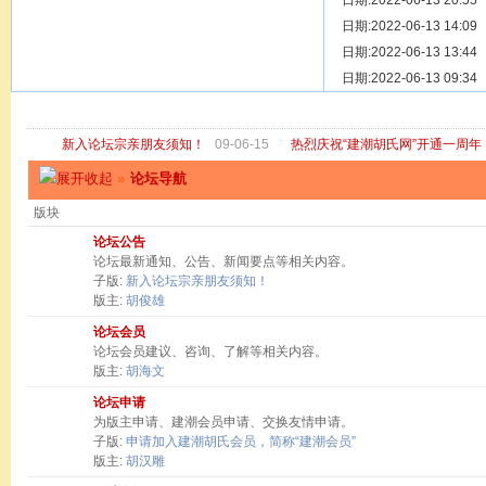
[ 宗亲新闻 ]
日期:2022-06-13 20:55
关于“金鸡落
[ 庙堂宗祠 ]
日期:2022-06-13 14:09
洽礼祖祠
[ 庙堂宗祠 ]
日期:2022-06-13 13:44
京华胡氏二
[ 庙堂宗祠 ]
日期:2022-06-13 09:34
祖祠、家庙
[ 论坛公告 ]
关于“建潮胡
新入论坛宗亲朋友须知！
09-06-15
热烈庆祝“建潮胡氏网”开通一周年
»
论坛导航
版块
论坛公告
论坛最新通知、公告、新闻要点等相关内容。
子版:
新入论坛宗亲朋友须知！
版主:
胡俊雄
论坛会员
论坛会员建议、咨询、了解等相关内容。
版主:
胡海文
论坛申请
为版主申请、建潮会员申请、交换友情申请。
子版:
申请加入建潮胡氏会员，简称“建潮会员”
版主:
胡汉雕