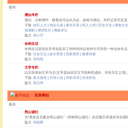
版块
潮汕专栏
潮汕，古称潮州，随着近代汕头兴起，故称为潮汕，本栏记录历史及
子版:
姓氏人文
|
地名古迹
|
庵寺宫庙
|
风土人情
|
历史文化
|
潮食文
戏潮剧
|
潮语歌乐
|
佛曲讲古
版主:
胡小芹
休闲生活
休闲生活是指在非劳动及非工作时间内以各种方式求得一种业余生活
子版:
社会百态
|
娱乐景致
|
居家厨房
|
健康保健
版主:
胡伟凯
文学专栏
以宗亲原创文学为主(文学是由语言文字组构而成的，开拓无言之境)
子版:
散文随笔
|
言情小说
|
诗歌诗词
|
杂淡闲侃
版主:
胡玉珠
»
宗亲网站
版块
荆山谜社
为“惠来县京陇乡荆山谜社”（简称荆山谜社）由京陇宗亲谜友等自愿
版主:
胡俊辉