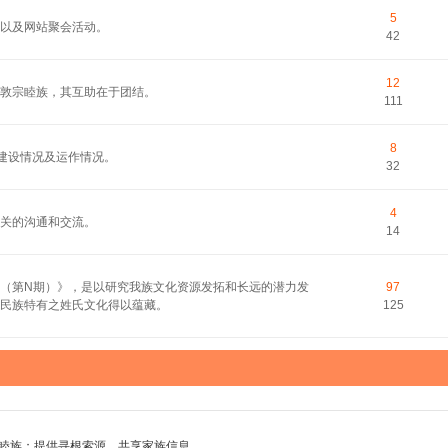
5
以及网站聚会活动。
42
12
敦宗睦族，其互助在于团结。
111
8
的建设情况及运作情况。
32
4
关的沟通和交流。
14
（第N期）》，是以研究我族文化资源发拓和长远的潜力发
97
民族特有之姓氏文化得以蕴藏。
125
睦族；提供寻根索源，共享家族信息。