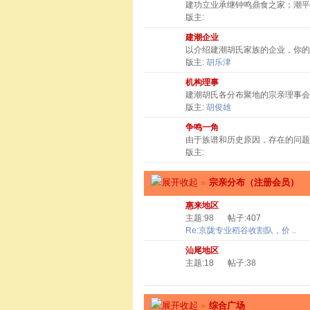
建功立业承继钟鸣鼎食之家；潮
版主:
建潮企业
以介绍建潮胡氏家族的企业，你
版主:
胡乐津
机构理事
建潮胡氏各分布聚地的宗亲理事会
版主:
胡俊雄
争鸣一角
由于族谱和历史原因，存在的问题
版主:
»
宗亲分布（注册会员）
惠来地区
主题:98
帖子:407
Re:京陇专业稻谷收割队，价 ..
汕尾地区
主题:18
帖子:38
»
综合广场