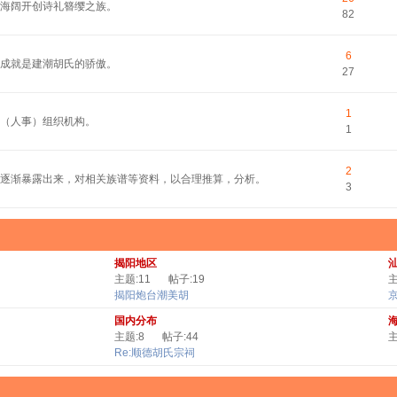
平海阔开创诗礼簪缨之族。
82
6
的成就是建潮胡氏的骄傲。
27
1
（人事）组织机构。
1
2
逐渐暴露出来，对相关族谱等资料，以合理推算，分析。
3
揭阳地区
主题:11
帖子:19
主
揭阳炮台潮美胡
国内分布
主题:8
帖子:44
主
Re:顺德胡氏宗祠