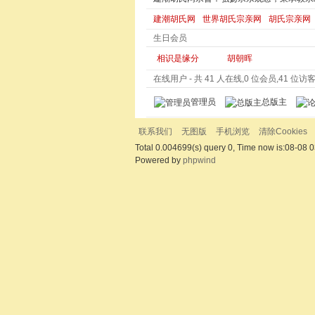
建潮胡氏网
世界胡氏宗亲网
胡氏宗亲网
生日会员
相识是缘分
胡朝晖
在线用户
- 共 41 人在线,0 位会员,41 位访客,
管理员
总版主
联系我们
无图版
手机浏览
清除Cookies
Total 0.004699(s) query 0, Time now is:08-08 0
Powered by
phpwind