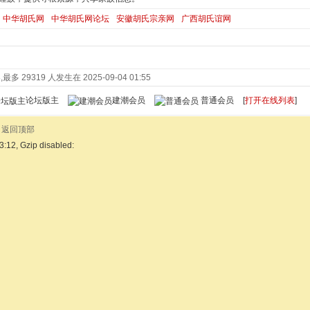
中华胡氏网
中华胡氏网论坛
安徽胡氏宗亲网
广西胡氏谊网
最多 29319 人发生在 2025-09-04 01:55
论坛版主
建潮会员
普通会员
[
打开在线列表
]
返回顶部
3:12, Gzip disabled: