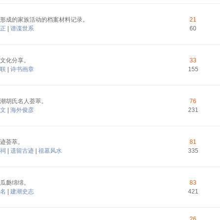
形成的家族活动的档案材料记录。
21
正
|
谱谍世系
60
文化分享。
33
联
|
诗书画章
155
潮胡氏名人荟萃。
76
文
|
海外俊彦
231
迹荟萃。
81
祠
|
遗留古迹
|
祖墓风水
335
瓜瓞绵绵。
83
名
|
建潮史志
421
26