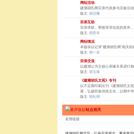
网站活动
建潮胡氏网宗亲代表参与宗族活动
版主:
胡汉雕
宗亲互助
宗亲求助、帮困等等信息的发布，
版主:
胡庆丰
网站情况
本版块以记录“建潮胡氏网”相关
版主:
胡一宾
宗亲交流
以建潮公为主核心亲缘关系进行相
版主:
胡玉珠
《建潮胡氏文苑》专刊
以不定期印刷出刊《建潮胡氏文苑
展，弘扬民族传统文化，以期中华
版主:
胡礼明
站点相关
友情链接
建潮胡氏网宗旨：弘扬宗亲观念，秉承敦宗