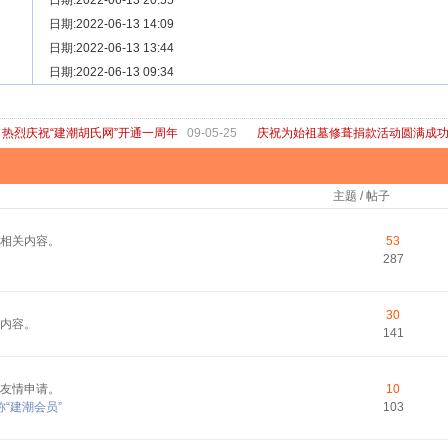
[ 宗亲新闻 ]
日期:2022-06-13 20:55
关于“金鸡落洋”祖坟复原修缮的倡议
[ 庙堂宗祠 ]
日期:2022-06-13 14:09
洽礼祖祠
[ 庙堂宗祠 ]
日期:2022-06-13 13:44
京华胡氏二世祖祠
[ 庙堂宗祠 ]
日期:2022-06-13 09:34
祖祠、家庙
[ 论坛公告 ]
关于“建潮胡氏网”恢复正常运行的通知
热烈庆祝“建潮胡氏网”开通一周年
09-05-25
庆祝为始祖墓修葺捐款活动圆满成
主题 / 帖子
相关内容。
53
287
30
内容。
141
友情申请。
10
“建潮会员”
103