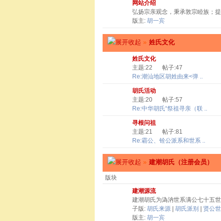
网站介绍
弘扬宗亲观念，秉承敦宗睦族；提
版主:
胡一宾
»
姓氏文化
姓氏文化
主题:22
帖子:47
Re:潮汕地区胡姓由来<弹 ..
胡氏活动
主题:20
帖子:57
Re:中华胡氏“祭祖寻亲（联 ..
寻根问祖
主题:21
帖子:81
Re:霸公、铨公派系和世系 ..
»
建潮胡氏（注册会员）
版块
建潮源流
建潮胡氏为溈汭世系满公七十五世
子版:
胡氏来源
|
胡氏派别
|
贤公世
版主:
胡一宾