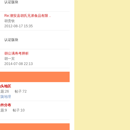
认证版块
Re:潮安县胡氏兄弟食品有限 ..
胡贵钦
2012-08-17 15:35
认证版块
胡公满寿考辨析
胡一宾
2014-07-08 22:13
汕头地区
题:26
帖子:72
京陇地理
海外分布
题:9
帖子:10