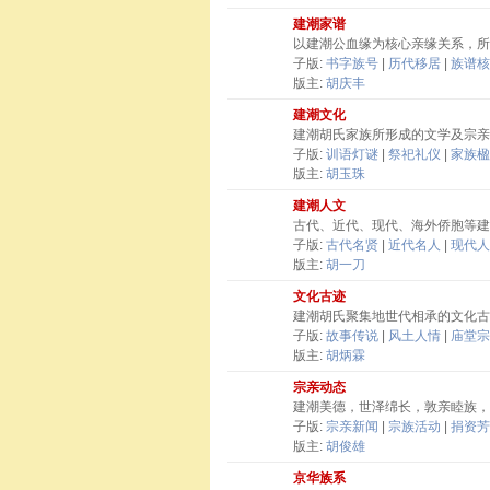
建潮家谱
以建潮公血缘为核心亲缘关系，所
子版:
书字族号
|
历代移居
|
族谱核
版主:
胡庆丰
建潮文化
建潮胡氏家族所形成的文学及宗亲
子版:
训语灯谜
|
祭祀礼仪
|
家族楹
版主:
胡玉珠
建潮人文
古代、近代、现代、海外侨胞等建
子版:
古代名贤
|
近代名人
|
现代人
版主:
胡一刀
文化古迹
建潮胡氏聚集地世代相承的文化古
子版:
故事传说
|
风土人情
|
庙堂宗
版主:
胡炳霖
宗亲动态
建潮美德，世泽绵长，敦亲睦族，
子版:
宗亲新闻
|
宗族活动
|
捐资芳
版主:
胡俊雄
京华族系