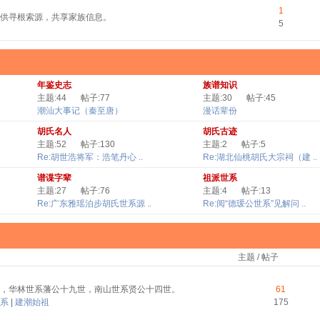
1
供寻根索源，共享家族信息。
5
年鉴史志
族谱知识
主题:44
帖子:77
主题:30
帖子:45
潮汕大事记（秦至唐）
漫话辈份
胡氏名人
胡氏古迹
主题:52
帖子:130
主题:2
帖子:5
Re:胡世浩将军：浩笔丹心 ..
Re:湖北仙桃胡氏大宗祠（建 ..
谱谍字辈
祖派世系
主题:27
帖子:76
主题:4
帖子:13
Re:广东雅瑶泊步胡氏世系源 ..
Re:阅“德瑗公世系”见解问 ..
主题 / 帖子
，华林世系藩公十九世，南山世系贤公十四世。
61
系
|
建潮始祖
175