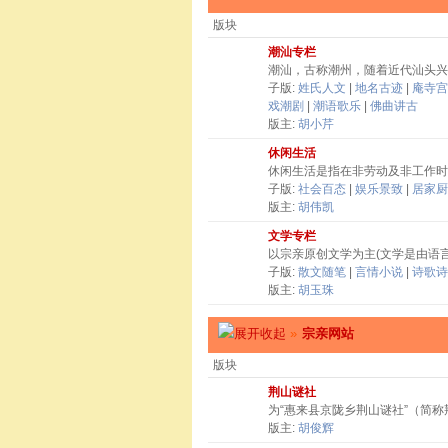
版块
潮汕专栏
潮汕，古称潮州，随着近代汕头兴
子版:
姓氏人文
|
地名古迹
|
庵寺宫
戏潮剧
|
潮语歌乐
|
佛曲讲古
版主:
胡小芹
休闲生活
休闲生活是指在非劳动及非工作时
子版:
社会百态
|
娱乐景致
|
居家厨
版主:
胡伟凯
文学专栏
以宗亲原创文学为主(文学是由语
子版:
散文随笔
|
言情小说
|
诗歌诗
版主:
胡玉珠
»
宗亲网站
版块
荆山谜社
为“惠来县京陇乡荆山谜社”（简
版主:
胡俊辉