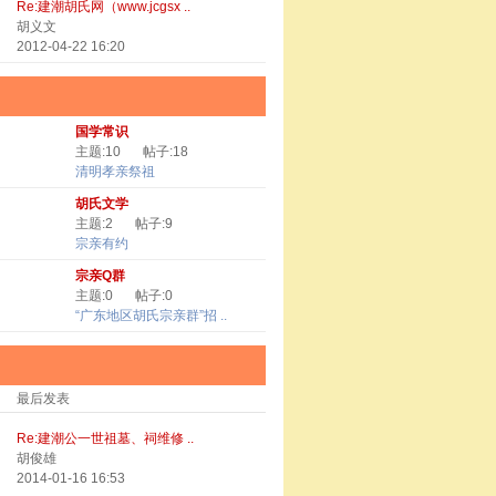
Re:建潮胡氏网（www.jcgsx ..
胡义文
2012-04-22 16:20
国学常识
主题:10
帖子:18
清明孝亲祭祖
胡氏文学
主题:2
帖子:9
宗亲有约
宗亲Q群
主题:0
帖子:0
“广东地区胡氏宗亲群”招 ..
最后发表
Re:建潮公一世祖墓、祠维修 ..
胡俊雄
2014-01-16 16:53