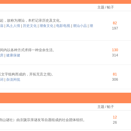
主题 / 帖子
起，故称为潮汕，本栏记录历史及文化。
82
庙
|
风土人情
|
历史文化
|
潮食文化
|
电影电视
|
潮汕小品
|
潮
197
间内以各种方式求得一种业余生活。
130
房
|
健康保健
314
言文字组构而成的，开拓无言之境)。
81
词
|
杂淡闲侃
306
主题 / 帖子
12
称荆山谜社）由京陇宗亲谜友等自愿组成的社会团体组织。
26