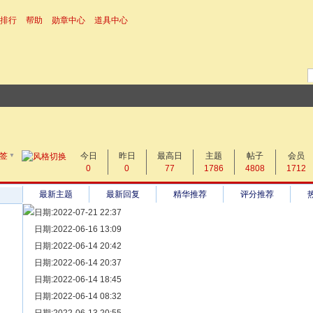
排行
帮助
勋章中心
道具中心
▼
搜 索
签
今日
帖子
昨日
最高日
主题
帖子
会员
0
0
77
1786
4808
1712
热搜：
最新主题
最新回复
精华推荐
评分推荐
日期:2022-07-21 22:37
[ 宗亲新闻 ]
日期:2022-06-16 13:09
同为宗亲，血脉相连——记陆丰碣石宗亲到祖家京陇居地探亲问
[ 族谱知识 ]
日期:2022-06-14 20:42
漫话辈份
[ 族谱知识 ]
日期:2022-06-14 20:37
修族谱的用字规范与说明
[ 族谱知识 ]
日期:2022-06-14 18:45
一元等于多少年？
[ 散文随笔 ]
日期:2022-06-14 08:32
写给远在天堂的父亲——胡棉创