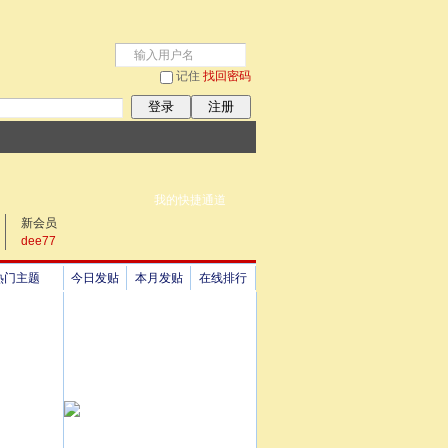
记住
找回密码
登录
注册
我的快捷通道
新会员
dee77
热门主题
今日发贴
本月发贴
在线排行
祖