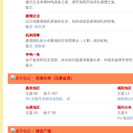
建功立业承继钟鸣鼎食之家；潮平海阔开创诗礼簪缨之族。
版主:
建潮企业
以介绍建潮胡氏家族的企业，你的成就是建潮胡氏的骄傲。
版主:
胡乐津
机构理事
建潮胡氏各分布聚地的宗亲理事会（人事）组织机构。
版主:
胡俊雄
争鸣一角
由于族谱和历史原因，存在的问题逐渐暴露出来，对相关族谱等资料
版主:
»
宗亲分布（注册会员）
惠来地区
揭阳地区
主题:98
帖子:407
主题:11
Re:京陇专业稻谷收割队，价 ..
揭阳炮台
汕尾地区
国内分布
主题:18
帖子:38
主题:8
Re:顺德
»
综合广场