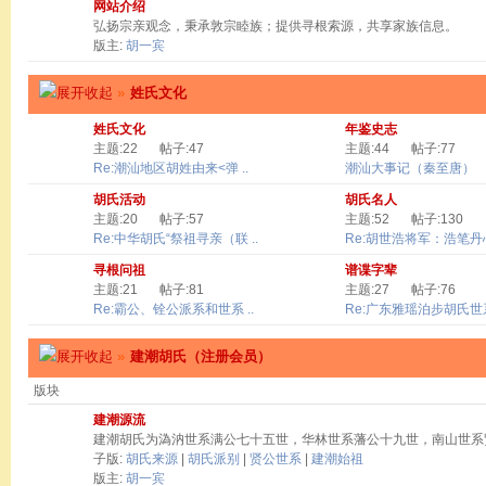
网站介绍
弘扬宗亲观念，秉承敦宗睦族；提供寻根索源，共享家族信息。
版主:
胡一宾
»
姓氏文化
姓氏文化
年鉴史志
主题:22
帖子:47
主题:44
帖子:77
Re:潮汕地区胡姓由来<弹 ..
潮汕大事记（秦至唐）
胡氏活动
胡氏名人
主题:20
帖子:57
主题:52
帖子:130
Re:中华胡氏“祭祖寻亲（联 ..
Re:胡世浩将军：浩笔丹心 
寻根问祖
谱谍字辈
主题:21
帖子:81
主题:27
帖子:76
Re:霸公、铨公派系和世系 ..
Re:广东雅瑶泊步胡氏世系
»
建潮胡氏（注册会员）
版块
建潮源流
建潮胡氏为溈汭世系满公七十五世，华林世系藩公十九世，南山世系
子版:
胡氏来源
|
胡氏派别
|
贤公世系
|
建潮始祖
版主:
胡一宾