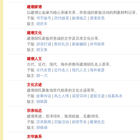
建潮家谱
以建潮公血缘为核心亲缘关系，所形成的家族活动的档案材料记录。
子版:
书字族号
|
历代移居
|
族谱核正
|
谱谍世系
版主:
胡庆丰
建潮文化
建潮胡氏家族所形成的文学及宗亲文化分享。
子版:
训语灯谜
|
祭祀礼仪
|
家族楹联
|
诗书画章
版主:
胡玉珠
建潮人文
古代、近代、现代、海外侨胞等建潮胡氏名人荟萃。
子版:
古代名贤
|
近代名人
|
现代人文
|
海外俊彦
版主:
胡一刀
文化古迹
建潮胡氏聚集地世代相承的文化古迹荟萃。
子版:
故事传说
|
风土人情
|
庙堂宗祠
|
遗留古迹
|
祖墓风水
版主:
胡炳霖
宗亲动态
建潮美德，世泽绵长，敦亲睦族，瓜瓞绵绵。
子版:
宗亲新闻
|
宗族活动
|
捐资芳名
|
建潮史志
版主:
胡俊雄
京华族系