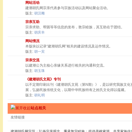
网站活动
建潮胡氏网宗亲代表参与宗族活动以及网站聚会活动。
版主:
胡汉雕
宗亲互助
宗亲求助、帮困等等信息的发布，敦宗睦族，其互助在于团结。
版主:
胡庆丰
网站情况
本版块以记录“建潮胡氏网”相关的建设情况及运作情况。
版主:
胡一宾
宗亲交流
以建潮公为主核心亲缘关系进行相关的沟通和交流。
版主:
胡玉珠
《建潮胡氏文苑》专刊
以不定期印刷出刊《建潮胡氏文苑（第N期）》，是以研究我族文化
展，弘扬民族传统文化，以期中华民族特有之姓氏文化得以蕴藏。
版主:
胡礼明
站点相关
友情链接
建潮胡氏网宗旨：弘扬宗亲观念，秉承敦宗睦族；提供寻根索源，共享家族信