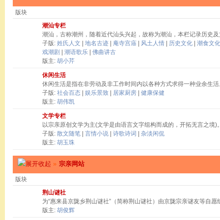
版块
潮汕专栏
潮汕，古称潮州，随着近代汕头兴起，故称为潮汕，本栏记录历史及
子版:
姓氏人文
|
地名古迹
|
庵寺宫庙
|
风土人情
|
历史文化
|
潮食文
戏潮剧
|
潮语歌乐
|
佛曲讲古
版主:
胡小芹
休闲生活
休闲生活是指在非劳动及非工作时间内以各种方式求得一种业余生活
子版:
社会百态
|
娱乐景致
|
居家厨房
|
健康保健
版主:
胡伟凯
文学专栏
以宗亲原创文学为主(文学是由语言文字组构而成的，开拓无言之境)
子版:
散文随笔
|
言情小说
|
诗歌诗词
|
杂淡闲侃
版主:
胡玉珠
»
宗亲网站
版块
荆山谜社
为“惠来县京陇乡荆山谜社”（简称荆山谜社）由京陇宗亲谜友等自愿
版主:
胡俊辉