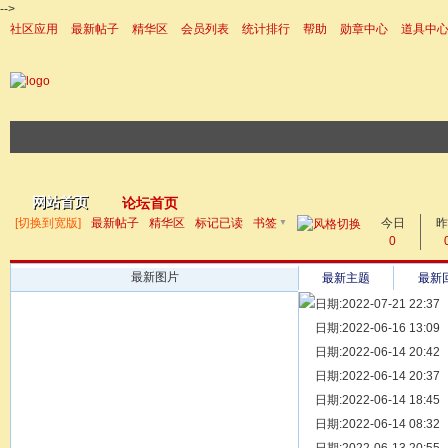
-->
社区应用
最新帖子
精华区
会员列表
统计排行
帮助
勋章中心
道具中
|帮助
网站首页
论坛首页
▼
[切换到宽版]
最新帖子
精华区
标记已读
书签
今日
帖子
昨
0
最新图片
最新主题
最新
日期:2022-07-21 22:37
[ 宗亲新闻 ]
日期:2022-06-16 13:09
同为宗亲，
[ 族谱知识 ]
日期:2022-06-14 20:42
漫话辈份
[ 族谱知识 ]
日期:2022-06-14 20:37
修族谱的用
[ 族谱知识 ]
日期:2022-06-14 18:45
一元等于多
[ 散文随笔 ]
日期:2022-06-14 08:32
写给远在天