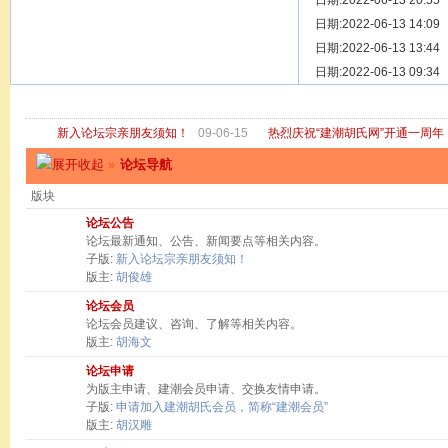
[ 宗亲新闻 ]
日期:2022-06-13 20:55
关于“金鸡落
[ 庙堂宗祠 ]
日期:2022-06-13 14:09
洽礼祖祠
[ 庙堂宗祠 ]
日期:2022-06-13 13:44
京华胡氏二
[ 庙堂宗祠 ]
日期:2022-06-13 09:34
祖祠、家庙
[ 论坛公告 ]
关于“建潮胡
新入论坛宗亲朋友须知！
09-06-15
热烈庆祝“建潮胡氏网”开通一周年
»
论坛导航
版块
论坛公告
论坛最新通知、公告、新闻要点等相关内容。
子版:
新入论坛宗亲朋友须知！
版主:
胡俊雄
论坛会员
论坛会员建议、咨询、了解等相关内容。
版主:
胡海文
论坛申请
为版主申请、建潮会员申请、交换友情申请。
子版:
申请加入建潮胡氏会员，简称“建潮会员”
版主:
胡汉雕