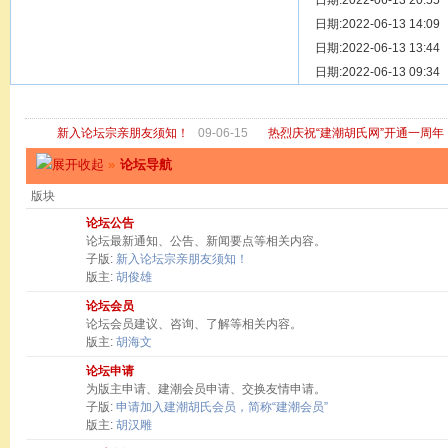
[ 宗亲新闻 ]
日期:2022-06-13 20:55
关于“金鸡落
[ 庙堂宗祠 ]
日期:2022-06-13 14:09
洽礼祖祠
[ 庙堂宗祠 ]
日期:2022-06-13 13:44
京华胡氏二
[ 庙堂宗祠 ]
日期:2022-06-13 09:34
祖祠、家庙
[ 论坛公告 ]
关于“建潮胡
新入论坛宗亲朋友须知！
09-06-15
热烈庆祝“建潮胡氏网”开通一周年
»
论坛导航
版块
论坛公告
论坛最新通知、公告、新闻要点等相关内容。
子版:
新入论坛宗亲朋友须知！
版主:
胡俊雄
论坛会员
论坛会员建议、咨询、了解等相关内容。
版主:
胡海文
论坛申请
为版主申请、建潮会员申请、交换友情申请。
子版:
申请加入建潮胡氏会员，简称“建潮会员”
版主:
胡汉雕