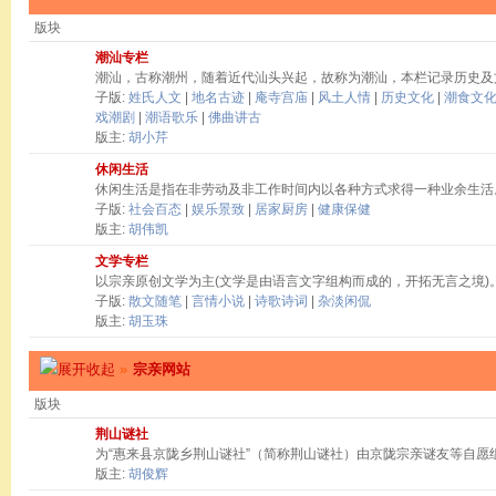
版块
潮汕专栏
潮汕，古称潮州，随着近代汕头兴起，故称为潮汕，本栏记录历史及
子版:
姓氏人文
|
地名古迹
|
庵寺宫庙
|
风土人情
|
历史文化
|
潮食文
戏潮剧
|
潮语歌乐
|
佛曲讲古
版主:
胡小芹
休闲生活
休闲生活是指在非劳动及非工作时间内以各种方式求得一种业余生活
子版:
社会百态
|
娱乐景致
|
居家厨房
|
健康保健
版主:
胡伟凯
文学专栏
以宗亲原创文学为主(文学是由语言文字组构而成的，开拓无言之境)
子版:
散文随笔
|
言情小说
|
诗歌诗词
|
杂淡闲侃
版主:
胡玉珠
»
宗亲网站
版块
荆山谜社
为“惠来县京陇乡荆山谜社”（简称荆山谜社）由京陇宗亲谜友等自愿
版主:
胡俊辉