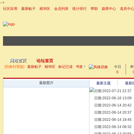
-->
社区应用
最新帖子
精华区
会员列表
统计排行
帮助
勋章中心
道具中
|帮助
网站首页
论坛首页
▼
[切换到宽版]
最新帖子
精华区
标记已读
书签
今日
帖子
昨
0
最新图片
最新主题
最新
日期:2022-07-21 22:37
[ 宗亲新闻 ]
日期:2022-06-16 13:09
同为宗亲，
[ 族谱知识 ]
日期:2022-06-14 20:42
漫话辈份
[ 族谱知识 ]
日期:2022-06-14 20:37
修族谱的用
[ 族谱知识 ]
日期:2022-06-14 18:45
一元等于多
[ 散文随笔 ]
日期:2022-06-14 08:32
写给远在天