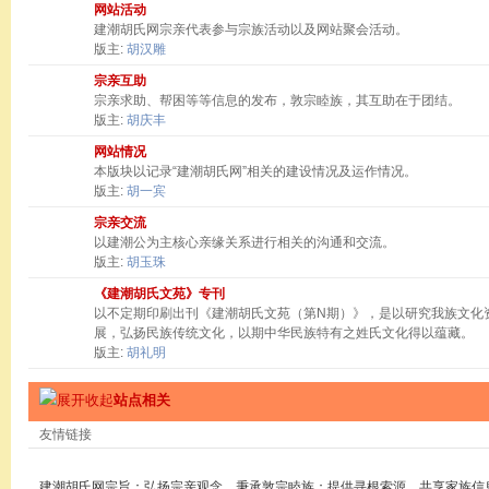
网站活动
建潮胡氏网宗亲代表参与宗族活动以及网站聚会活动。
版主:
胡汉雕
宗亲互助
宗亲求助、帮困等等信息的发布，敦宗睦族，其互助在于团结。
版主:
胡庆丰
网站情况
本版块以记录“建潮胡氏网”相关的建设情况及运作情况。
版主:
胡一宾
宗亲交流
以建潮公为主核心亲缘关系进行相关的沟通和交流。
版主:
胡玉珠
《建潮胡氏文苑》专刊
以不定期印刷出刊《建潮胡氏文苑（第N期）》，是以研究我族文化
展，弘扬民族传统文化，以期中华民族特有之姓氏文化得以蕴藏。
版主:
胡礼明
站点相关
友情链接
建潮胡氏网宗旨：弘扬宗亲观念，秉承敦宗睦族；提供寻根索源，共享家族信