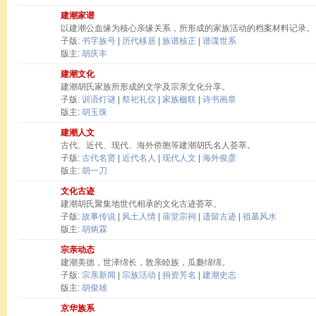
建潮家谱
以建潮公血缘为核心亲缘关系，所形成的家族活动的档案材料记录。
子版:
书字族号
|
历代移居
|
族谱核正
|
谱谍世系
版主:
胡庆丰
建潮文化
建潮胡氏家族所形成的文学及宗亲文化分享。
子版:
训语灯谜
|
祭祀礼仪
|
家族楹联
|
诗书画章
版主:
胡玉珠
建潮人文
古代、近代、现代、海外侨胞等建潮胡氏名人荟萃。
子版:
古代名贤
|
近代名人
|
现代人文
|
海外俊彦
版主:
胡一刀
文化古迹
建潮胡氏聚集地世代相承的文化古迹荟萃。
子版:
故事传说
|
风土人情
|
庙堂宗祠
|
遗留古迹
|
祖墓风水
版主:
胡炳霖
宗亲动态
建潮美德，世泽绵长，敦亲睦族，瓜瓞绵绵。
子版:
宗亲新闻
|
宗族活动
|
捐资芳名
|
建潮史志
版主:
胡俊雄
京华族系