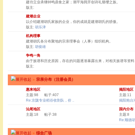
建功立业承继钟鸣鼎食之家；潮平海阔开创诗礼簪缨之族。
版主:
建潮企业
以介绍建潮胡氏家族的企业，你的成就是建潮胡氏的骄傲。
版主:
胡乐津
机构理事
建潮胡氏各分布聚地的宗亲理事会（人事）组织机构。
版主:
胡俊雄
争鸣一角
由于族谱和历史原因，存在的问题逐渐暴露出来，对相关族谱等资料
版主:
»
宗亲分布（注册会员）
惠来地区
揭阳地区
主题:98
帖子:407
主题:11
Re:京陇专业稻谷收割队，价 ..
揭阳炮台
汕尾地区
国内分布
主题:18
帖子:38
主题:8
Re:顺德
»
综合广场