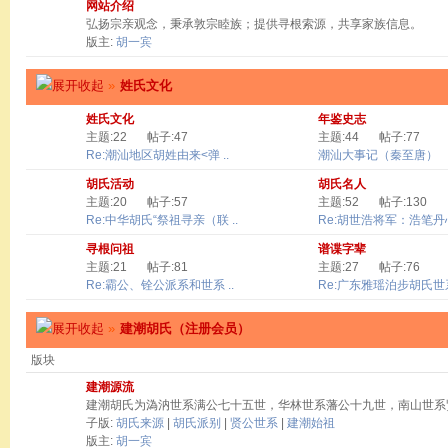
网站介绍
弘扬宗亲观念，秉承敦宗睦族；提供寻根索源，共享家族信息。
版主:
胡一宾
»
姓氏文化
姓氏文化
年鉴史志
主题:22
帖子:47
主题:44
帖子:77
Re:潮汕地区胡姓由来<弹 ..
潮汕大事记（秦至唐）
胡氏活动
胡氏名人
主题:20
帖子:57
主题:52
帖子:130
Re:中华胡氏“祭祖寻亲（联 ..
Re:胡世浩将军：浩笔丹心 
寻根问祖
谱谍字辈
主题:21
帖子:81
主题:27
帖子:76
Re:霸公、铨公派系和世系 ..
Re:广东雅瑶泊步胡氏世系
»
建潮胡氏（注册会员）
版块
建潮源流
建潮胡氏为溈汭世系满公七十五世，华林世系藩公十九世，南山世系
子版:
胡氏来源
|
胡氏派别
|
贤公世系
|
建潮始祖
版主:
胡一宾