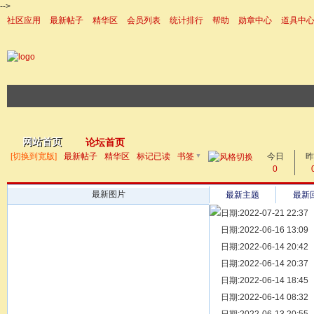
-->
社区应用
最新帖子
精华区
会员列表
统计排行
帮助
勋章中心
道具中
|帮助
网站首页
论坛首页
▼
[切换到宽版]
最新帖子
精华区
标记已读
书签
今日
帖子
昨
0
最新图片
最新主题
最新
日期:2022-07-21 22:37
[ 宗亲新闻 ]
日期:2022-06-16 13:09
同为宗亲，
[ 族谱知识 ]
日期:2022-06-14 20:42
漫话辈份
[ 族谱知识 ]
日期:2022-06-14 20:37
修族谱的用
[ 族谱知识 ]
日期:2022-06-14 18:45
一元等于多
[ 散文随笔 ]
日期:2022-06-14 08:32
写给远在天