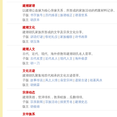
建潮家谱
以建潮公血缘为核心亲缘关系，所形成的家族活动的档案材料记录。
子版:
书字族号
|
历代移居
|
族谱核正
|
谱谍世系
版主:
胡庆丰
建潮文化
建潮胡氏家族所形成的文学及宗亲文化分享。
子版:
训语灯谜
|
祭祀礼仪
|
家族楹联
|
诗书画章
版主:
胡玉珠
建潮人文
古代、近代、现代、海外侨胞等建潮胡氏名人荟萃。
子版:
古代名贤
|
近代名人
|
现代人文
|
海外俊彦
版主:
胡一刀
文化古迹
建潮胡氏聚集地世代相承的文化古迹荟萃。
子版:
故事传说
|
风土人情
|
庙堂宗祠
|
遗留古迹
|
祖墓风水
版主:
胡炳霖
宗亲动态
建潮美德，世泽绵长，敦亲睦族，瓜瓞绵绵。
子版:
宗亲新闻
|
宗族活动
|
捐资芳名
|
建潮史志
版主:
胡俊雄
京华族系