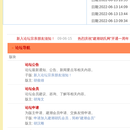
[ 宗亲新闻 ]
日期:2022-06-13 20:55
关于“金鸡落
[ 庙堂宗祠 ]
日期:2022-06-13 14:09
洽礼祖祠
[ 庙堂宗祠 ]
日期:2022-06-13 13:44
京华胡氏二
[ 庙堂宗祠 ]
日期:2022-06-13 09:34
祖祠、家庙
[ 论坛公告 ]
关于“建潮胡
新入论坛宗亲朋友须知！
09-06-15
热烈庆祝“建潮胡氏网”开通一周年
»
论坛导航
版块
论坛公告
论坛最新通知、公告、新闻要点等相关内容。
子版:
新入论坛宗亲朋友须知！
版主:
胡俊雄
论坛会员
论坛会员建议、咨询、了解等相关内容。
版主:
胡海文
论坛申请
为版主申请、建潮会员申请、交换友情申请。
子版:
申请加入建潮胡氏会员，简称“建潮会员”
版主:
胡汉雕