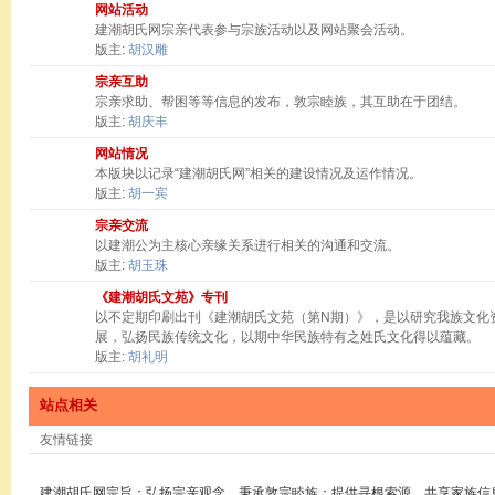
网站活动
建潮胡氏网宗亲代表参与宗族活动以及网站聚会活动。
版主:
胡汉雕
宗亲互助
宗亲求助、帮困等等信息的发布，敦宗睦族，其互助在于团结。
版主:
胡庆丰
网站情况
本版块以记录“建潮胡氏网”相关的建设情况及运作情况。
版主:
胡一宾
宗亲交流
以建潮公为主核心亲缘关系进行相关的沟通和交流。
版主:
胡玉珠
《建潮胡氏文苑》专刊
以不定期印刷出刊《建潮胡氏文苑（第N期）》，是以研究我族文化
展，弘扬民族传统文化，以期中华民族特有之姓氏文化得以蕴藏。
版主:
胡礼明
站点相关
友情链接
建潮胡氏网宗旨：弘扬宗亲观念，秉承敦宗睦族；提供寻根索源，共享家族信