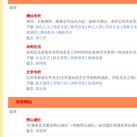
版块
潮汕专栏
潮汕，古称潮州，随着近代汕头兴起，故称为潮汕，本栏记录历史及
子版:
姓氏人文
|
地名古迹
|
庵寺宫庙
|
风土人情
|
历史文化
|
潮食文
戏潮剧
|
潮语歌乐
|
佛曲讲古
版主:
胡小芹
休闲生活
休闲生活是指在非劳动及非工作时间内以各种方式求得一种业余生活
子版:
社会百态
|
娱乐景致
|
居家厨房
|
健康保健
版主:
胡伟凯
文学专栏
以宗亲原创文学为主(文学是由语言文字组构而成的，开拓无言之境)
子版:
散文随笔
|
言情小说
|
诗歌诗词
|
杂淡闲侃
版主:
胡玉珠
»
宗亲网站
版块
荆山谜社
为“惠来县京陇乡荆山谜社”（简称荆山谜社）由京陇宗亲谜友等自愿
版主:
胡俊辉