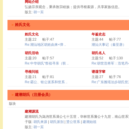
网站介绍
弘扬宗亲观念，秉承敦宗睦族；提供寻根索源，共享家族信息。
版主:
胡一宾
»
姓氏文化
姓氏文化
年鉴史志
主题:22
帖子:47
主题:44
帖子:77
Re:潮汕地区胡姓由来<弹 ..
潮汕大事记（秦至唐）
胡氏活动
胡氏名人
主题:20
帖子:57
主题:52
帖子:130
Re:中华胡氏“祭祖寻亲（联 ..
Re:胡世浩将军：浩笔丹心 
寻根问祖
谱谍字辈
主题:21
帖子:81
主题:27
帖子:76
Re:霸公、铨公派系和世系 ..
Re:广东雅瑶泊步胡氏世系
»
建潮胡氏（注册会员）
版块
建潮源流
建潮胡氏为溈汭世系满公七十五世，华林世系藩公十九世，南山世系
子版:
胡氏来源
|
胡氏派别
|
贤公世系
|
建潮始祖
版主:
胡一宾