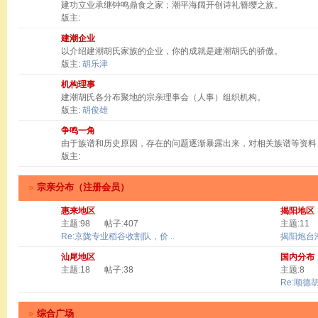
建功立业承继钟鸣鼎食之家；潮平海阔开创诗礼簪缨之族。
版主:
建潮企业
以介绍建潮胡氏家族的企业，你的成就是建潮胡氏的骄傲。
版主:
胡乐津
机构理事
建潮胡氏各分布聚地的宗亲理事会（人事）组织机构。
版主:
胡俊雄
争鸣一角
由于族谱和历史原因，存在的问题逐渐暴露出来，对相关族谱等资料
版主:
»
宗亲分布（注册会员）
惠来地区
揭阳地区
主题:98
帖子:407
主题:11
Re:京陇专业稻谷收割队，价 ..
揭阳炮台
汕尾地区
国内分布
主题:18
帖子:38
主题:8
Re:顺德
»
综合广场