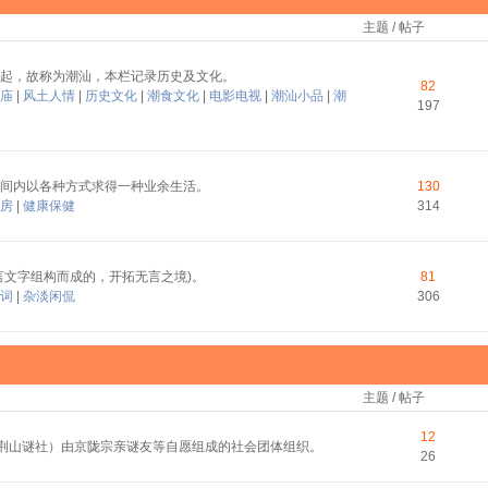
主题 / 帖子
起，故称为潮汕，本栏记录历史及文化。
82
庙
|
风土人情
|
历史文化
|
潮食文化
|
电影电视
|
潮汕小品
|
潮
197
间内以各种方式求得一种业余生活。
130
房
|
健康保健
314
言文字组构而成的，开拓无言之境)。
81
词
|
杂淡闲侃
306
主题 / 帖子
12
称荆山谜社）由京陇宗亲谜友等自愿组成的社会团体组织。
26