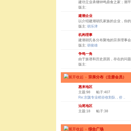
建功立业承继钟鸣鼎食之家；潮
版主:
建潮企业
以介绍建潮胡氏家族的企业，你
版主:
胡乐津
机构理事
建潮胡氏各分布聚地的宗亲理事会
版主:
胡俊雄
争鸣一角
由于族谱和历史原因，存在的问题
版主:
»
宗亲分布（注册会员）
惠来地区
主题:98
帖子:407
Re:京陇专业稻谷收割队，价 ..
汕尾地区
主题:18
帖子:38
»
综合广场