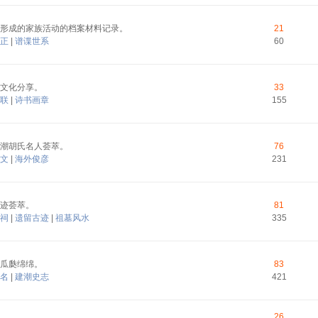
形成的家族活动的档案材料记录。
21
正
|
谱谍世系
60
文化分享。
33
联
|
诗书画章
155
潮胡氏名人荟萃。
76
文
|
海外俊彦
231
迹荟萃。
81
祠
|
遗留古迹
|
祖墓风水
335
瓜瓞绵绵。
83
名
|
建潮史志
421
26