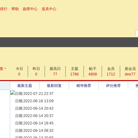
排行
帮助
勋章中心
道具中心
▼
搜 索
签
今日
昨日
帖子
最高日
主题
帖子
会员
新会员
0
0
77
1786
4808
1712
dee77
热搜：
最新主题
最新回复
精华推荐
评分推荐
日期:2022-07-21 22:37
[ 宗亲新闻 ]
日期:2022-06-16 13:09
同为宗亲，血脉相连——记陆丰碣石宗亲到祖家京陇居地探亲问
[ 族谱知识 ]
日期:2022-06-14 20:42
漫话辈份
[ 族谱知识 ]
日期:2022-06-14 20:37
修族谱的用字规范与说明
[ 族谱知识 ]
日期:2022-06-14 18:45
一元等于多少年？
[ 散文随笔 ]
日期:2022-06-14 08:32
写给远在天堂的父亲——胡棉创