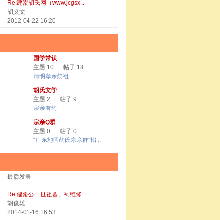
Re:建潮胡氏网（www.jcgsx ..
胡义文
2012-04-22 16:20
国学常识
主题:10
帖子:18
清明孝亲祭祖
胡氏文学
主题:2
帖子:9
宗亲有约
宗亲Q群
主题:0
帖子:0
“广东地区胡氏宗亲群”招 ..
最后发表
Re:建潮公一世祖墓、祠维修 ..
胡俊雄
2014-01-16 16:53