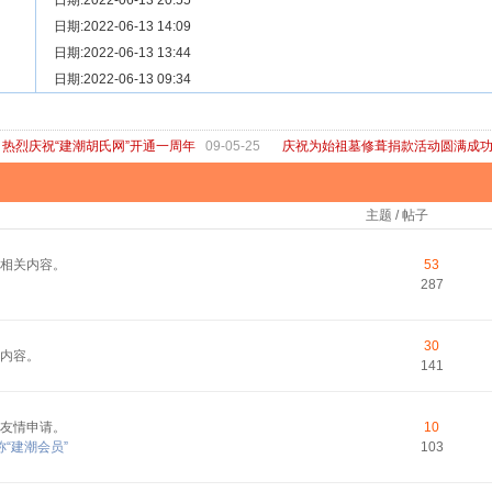
[ 宗亲新闻 ]
日期:2022-06-13 20:55
关于“金鸡落洋”祖坟复原修缮的倡议
[ 庙堂宗祠 ]
日期:2022-06-13 14:09
洽礼祖祠
[ 庙堂宗祠 ]
日期:2022-06-13 13:44
京华胡氏二世祖祠
[ 庙堂宗祠 ]
日期:2022-06-13 09:34
祖祠、家庙
[ 论坛公告 ]
关于“建潮胡氏网”恢复正常运行的通知
热烈庆祝“建潮胡氏网”开通一周年
09-05-25
庆祝为始祖墓修葺捐款活动圆满成
主题 / 帖子
相关内容。
53
287
30
内容。
141
友情申请。
10
“建潮会员”
103