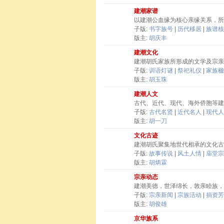
建潮家谱
以建潮公血缘为核心亲缘关系，所
子版:
书字族号
|
历代移居
|
族谱核
版主:
胡庆丰
建潮文化
建潮胡氏家族所形成的文学及宗亲
子版:
训语灯谜
|
祭祀礼仪
|
家族楹
版主:
胡玉珠
建潮人文
古代、近代、现代、海外侨胞等建
子版:
古代名贤
|
近代名人
|
现代人
版主:
胡一刀
文化古迹
建潮胡氏聚集地世代相承的文化古
子版:
故事传说
|
风土人情
|
庙堂宗
版主:
胡炳霖
宗亲动态
建潮美德，世泽绵长，敦亲睦族，
子版:
宗亲新闻
|
宗族活动
|
捐资芳
版主:
胡俊雄
京华族系