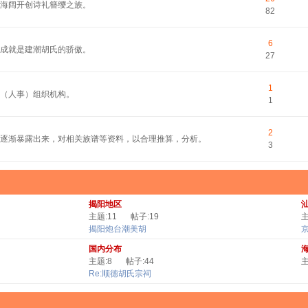
平海阔开创诗礼簪缨之族。
82
6
的成就是建潮胡氏的骄傲。
27
1
（人事）组织机构。
1
2
逐渐暴露出来，对相关族谱等资料，以合理推算，分析。
3
揭阳地区
主题:11
帖子:19
主
揭阳炮台潮美胡
国内分布
主题:8
帖子:44
主
Re:顺德胡氏宗祠