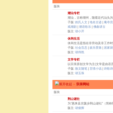
版块
潮汕专栏
潮汕，古称潮州，随着近代汕头兴
子版:
姓氏人文
|
地名古迹
|
庵寺宫
戏潮剧
|
潮语歌乐
|
佛曲讲古
版主:
胡小芹
休闲生活
休闲生活是指在非劳动及非工作时
子版:
社会百态
|
娱乐景致
|
居家厨
版主:
胡伟凯
文学专栏
以宗亲原创文学为主(文学是由语
子版:
散文随笔
|
言情小说
|
诗歌诗
版主:
胡玉珠
»
宗亲网站
版块
荆山谜社
为“惠来县京陇乡荆山谜社”（简
版主:
胡俊辉