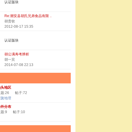
认证版块
Re:潮安县胡氏兄弟食品有限 ..
胡贵钦
2012-08-17 15:35
认证版块
胡公满寿考辨析
胡一宾
2014-07-08 22:13
汕头地区
题:26
帖子:72
京陇地理
海外分布
题:9
帖子:10