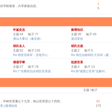
1
供寻根索源，共享家族信息。
5
年鉴史志
族谱知识
主题:44
帖子:77
主题:30
帖子:45
潮汕大事记（秦至唐）
漫话辈份
胡氏名人
胡氏古迹
主题:52
帖子:130
主题:2
帖子:5
Re:胡世浩将军：浩笔丹心 ..
Re:湖北仙桃胡氏大宗祠（建 ..
谱谍字辈
祖派世系
主题:27
帖子:76
主题:4
帖子:13
Re:广东雅瑶泊步胡氏世系源 ..
Re:阅“德瑗公世系”见解问 ..
主题 / 帖子
，华林世系藩公十九世，南山世系贤公十四世。
61
系
|
建潮始祖
175