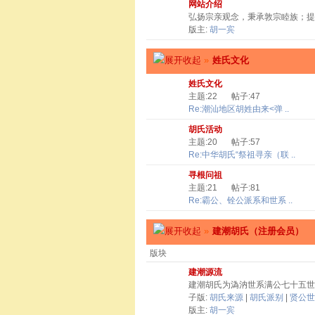
网站介绍
弘扬宗亲观念，秉承敦宗睦族；提
版主:
胡一宾
»
姓氏文化
姓氏文化
主题:22
帖子:47
Re:潮汕地区胡姓由来<弹 ..
胡氏活动
主题:20
帖子:57
Re:中华胡氏“祭祖寻亲（联 ..
寻根问祖
主题:21
帖子:81
Re:霸公、铨公派系和世系 ..
»
建潮胡氏（注册会员）
版块
建潮源流
建潮胡氏为溈汭世系满公七十五世
子版:
胡氏来源
|
胡氏派别
|
贤公世
版主:
胡一宾