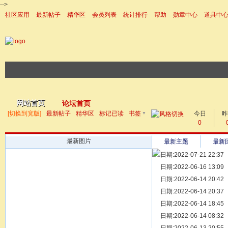
-->
社区应用
最新帖子
精华区
会员列表
统计排行
帮助
勋章中心
道具中
|帮助
网站首页
论坛首页
▼
[切换到宽版]
最新帖子
精华区
标记已读
书签
今日
帖子
昨
0
最新图片
最新主题
最新
日期:2022-07-21 22:37
[ 宗亲新闻 ]
日期:2022-06-16 13:09
同为宗亲，
[ 族谱知识 ]
日期:2022-06-14 20:42
漫话辈份
[ 族谱知识 ]
日期:2022-06-14 20:37
修族谱的用
[ 族谱知识 ]
日期:2022-06-14 18:45
一元等于多
[ 散文随笔 ]
日期:2022-06-14 08:32
写给远在天