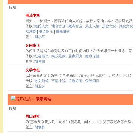
版块
潮汕专栏
潮汕，古称潮州，随着近代汕头兴起，故称为潮汕，本栏记录历史及
子版:
姓氏人文
|
地名古迹
|
庵寺宫庙
|
风土人情
|
历史文化
|
潮食文
戏潮剧
|
潮语歌乐
|
佛曲讲古
版主:
胡小芹
休闲生活
休闲生活是指在非劳动及非工作时间内以各种方式求得一种业余生活
子版:
社会百态
|
娱乐景致
|
居家厨房
|
健康保健
版主:
胡伟凯
文学专栏
以宗亲原创文学为主(文学是由语言文字组构而成的，开拓无言之境)
子版:
散文随笔
|
言情小说
|
诗歌诗词
|
杂淡闲侃
版主:
胡玉珠
»
宗亲网站
版块
荆山谜社
为“惠来县京陇乡荆山谜社”（简称荆山谜社）由京陇宗亲谜友等自愿
版主:
胡俊辉