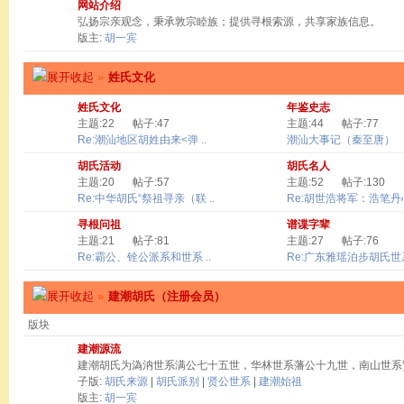
网站介绍
弘扬宗亲观念，秉承敦宗睦族；提供寻根索源，共享家族信息。
版主:
胡一宾
»
姓氏文化
姓氏文化
年鉴史志
主题:22
帖子:47
主题:44
帖子:77
Re:潮汕地区胡姓由来<弹 ..
潮汕大事记（秦至唐）
胡氏活动
胡氏名人
主题:20
帖子:57
主题:52
帖子:130
Re:中华胡氏“祭祖寻亲（联 ..
Re:胡世浩将军：浩笔丹心 
寻根问祖
谱谍字辈
主题:21
帖子:81
主题:27
帖子:76
Re:霸公、铨公派系和世系 ..
Re:广东雅瑶泊步胡氏世系
»
建潮胡氏（注册会员）
版块
建潮源流
建潮胡氏为溈汭世系满公七十五世，华林世系藩公十九世，南山世系
子版:
胡氏来源
|
胡氏派别
|
贤公世系
|
建潮始祖
版主:
胡一宾