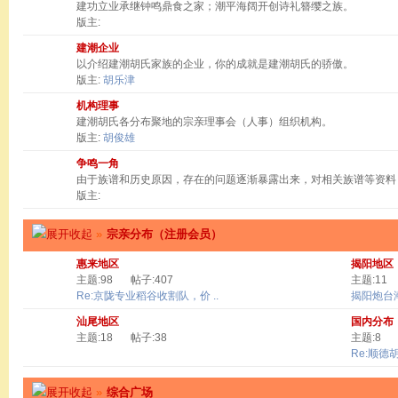
建功立业承继钟鸣鼎食之家；潮平海阔开创诗礼簪缨之族。
版主:
建潮企业
以介绍建潮胡氏家族的企业，你的成就是建潮胡氏的骄傲。
版主:
胡乐津
机构理事
建潮胡氏各分布聚地的宗亲理事会（人事）组织机构。
版主:
胡俊雄
争鸣一角
由于族谱和历史原因，存在的问题逐渐暴露出来，对相关族谱等资料
版主:
»
宗亲分布（注册会员）
惠来地区
揭阳地区
主题:98
帖子:407
主题:11
Re:京陇专业稻谷收割队，价 ..
揭阳炮台
汕尾地区
国内分布
主题:18
帖子:38
主题:8
Re:顺德
»
综合广场