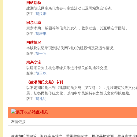
网站活动
建潮胡氏网宗亲代表参与宗族活动以及网站聚会活动。
版主:
胡汉雕
宗亲互助
宗亲求助、帮困等等信息的发布，敦宗睦族，其互助在于团结。
版主:
胡庆丰
网站情况
本版块以记录“建潮胡氏网”相关的建设情况及运作情况。
版主:
胡一宾
宗亲交流
以建潮公为主核心亲缘关系进行相关的沟通和交流。
版主:
胡玉珠
《建潮胡氏文苑》专刊
以不定期印刷出刊《建潮胡氏文苑（第N期）》，是以研究我族文化
展，弘扬民族传统文化，以期中华民族特有之姓氏文化得以蕴藏。
版主:
胡礼明
站点相关
友情链接
建潮胡氏网宗旨：弘扬宗亲观念，秉承敦宗睦族；提供寻根索源，共享家族信