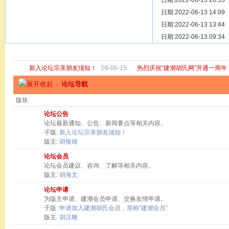
[ 宗亲新闻 ]
日期:2022-06-13 20:55
关于“金鸡落
[ 庙堂宗祠 ]
日期:2022-06-13 14:09
洽礼祖祠
[ 庙堂宗祠 ]
日期:2022-06-13 13:44
京华胡氏二
[ 庙堂宗祠 ]
日期:2022-06-13 09:34
祖祠、家庙
[ 论坛公告 ]
关于“建潮胡
新入论坛宗亲朋友须知！
09-06-15
热烈庆祝“建潮胡氏网”开通一周年
»
论坛导航
版块
论坛公告
论坛最新通知、公告、新闻要点等相关内容。
子版:
新入论坛宗亲朋友须知！
版主:
胡俊雄
论坛会员
论坛会员建议、咨询、了解等相关内容。
版主:
胡海文
论坛申请
为版主申请、建潮会员申请、交换友情申请。
子版:
申请加入建潮胡氏会员，简称“建潮会员”
版主:
胡汉雕