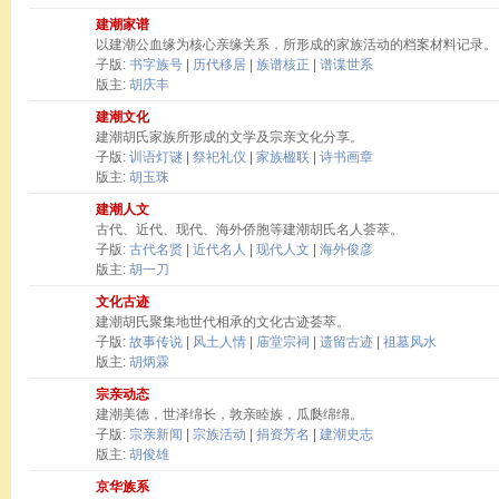
建潮家谱
以建潮公血缘为核心亲缘关系，所形成的家族活动的档案材料记录。
子版:
书字族号
|
历代移居
|
族谱核正
|
谱谍世系
版主:
胡庆丰
建潮文化
建潮胡氏家族所形成的文学及宗亲文化分享。
子版:
训语灯谜
|
祭祀礼仪
|
家族楹联
|
诗书画章
版主:
胡玉珠
建潮人文
古代、近代、现代、海外侨胞等建潮胡氏名人荟萃。
子版:
古代名贤
|
近代名人
|
现代人文
|
海外俊彦
版主:
胡一刀
文化古迹
建潮胡氏聚集地世代相承的文化古迹荟萃。
子版:
故事传说
|
风土人情
|
庙堂宗祠
|
遗留古迹
|
祖墓风水
版主:
胡炳霖
宗亲动态
建潮美德，世泽绵长，敦亲睦族，瓜瓞绵绵。
子版:
宗亲新闻
|
宗族活动
|
捐资芳名
|
建潮史志
版主:
胡俊雄
京华族系