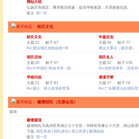
网站介绍
弘扬宗亲观念，秉承敦宗睦族；提供寻根索源，共享家族信息。
版主:
胡一宾
»
姓氏文化
姓氏文化
年鉴史志
主题:22
帖子:47
主题:44
帖子:77
Re:潮汕地区胡姓由来<弹 ..
潮汕大事记（秦至唐）
胡氏活动
胡氏名人
主题:20
帖子:57
主题:52
帖子:130
Re:中华胡氏“祭祖寻亲（联 ..
Re:胡世浩将军：浩笔丹心 
寻根问祖
谱谍字辈
主题:21
帖子:81
主题:27
帖子:76
Re:霸公、铨公派系和世系 ..
Re:广东雅瑶泊步胡氏世系
»
建潮胡氏（注册会员）
版块
建潮源流
建潮胡氏为溈汭世系满公七十五世，华林世系藩公十九世，南山世系
子版:
胡氏来源
|
胡氏派别
|
贤公世系
|
建潮始祖
版主:
胡一宾