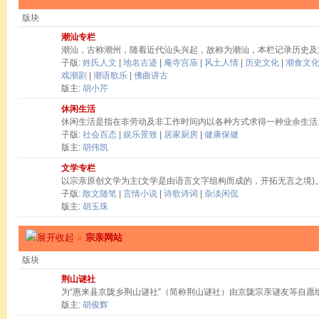
版块
潮汕专栏
潮汕，古称潮州，随着近代汕头兴起，故称为潮汕，本栏记录历史及
子版:
姓氏人文
|
地名古迹
|
庵寺宫庙
|
风土人情
|
历史文化
|
潮食文
戏潮剧
|
潮语歌乐
|
佛曲讲古
版主:
胡小芹
休闲生活
休闲生活是指在非劳动及非工作时间内以各种方式求得一种业余生活
子版:
社会百态
|
娱乐景致
|
居家厨房
|
健康保健
版主:
胡伟凯
文学专栏
以宗亲原创文学为主(文学是由语言文字组构而成的，开拓无言之境)
子版:
散文随笔
|
言情小说
|
诗歌诗词
|
杂淡闲侃
版主:
胡玉珠
»
宗亲网站
版块
荆山谜社
为“惠来县京陇乡荆山谜社”（简称荆山谜社）由京陇宗亲谜友等自愿
版主:
胡俊辉