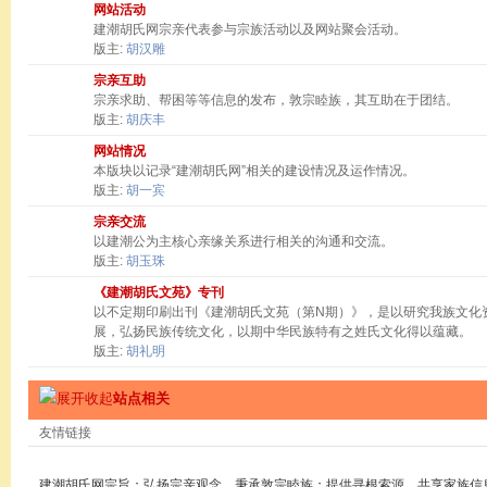
网站活动
建潮胡氏网宗亲代表参与宗族活动以及网站聚会活动。
版主:
胡汉雕
宗亲互助
宗亲求助、帮困等等信息的发布，敦宗睦族，其互助在于团结。
版主:
胡庆丰
网站情况
本版块以记录“建潮胡氏网”相关的建设情况及运作情况。
版主:
胡一宾
宗亲交流
以建潮公为主核心亲缘关系进行相关的沟通和交流。
版主:
胡玉珠
《建潮胡氏文苑》专刊
以不定期印刷出刊《建潮胡氏文苑（第N期）》，是以研究我族文化
展，弘扬民族传统文化，以期中华民族特有之姓氏文化得以蕴藏。
版主:
胡礼明
站点相关
友情链接
建潮胡氏网宗旨：弘扬宗亲观念，秉承敦宗睦族；提供寻根索源，共享家族信