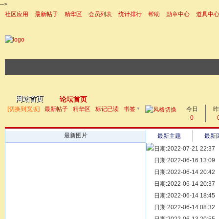
-->
社区应用
最新帖子
精华区
会员列表
统计排行
帮助
勋章中心
道具中
|帮助
网站首页
论坛首页
▼
[切换到宽版]
最新帖子
精华区
标记已读
书签
今日
帖子
昨
0
最新图片
最新主题
最新
日期:2022-07-21 22:37
[ 宗亲新闻 ]
日期:2022-06-16 13:09
同为宗亲，
[ 族谱知识 ]
日期:2022-06-14 20:42
漫话辈份
[ 族谱知识 ]
日期:2022-06-14 20:37
修族谱的用
[ 族谱知识 ]
日期:2022-06-14 18:45
一元等于多
[ 散文随笔 ]
日期:2022-06-14 08:32
写给远在天