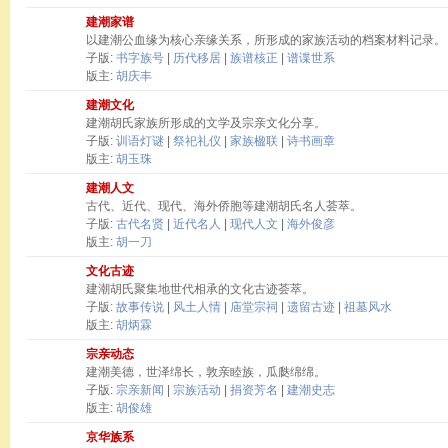
建潮家谱
以建潮公血缘为核心亲缘关系，所形成的家族活动的档案材料记录。
子版:
书字族号
|
历代移居
|
族谱核正
|
谱谍世系
版主:
胡庆丰
建潮文化
建潮胡氏家族所形成的文学及宗亲文化分享。
子版:
训语灯谜
|
祭祀礼仪
|
家族楹联
|
诗书画章
版主:
胡玉珠
建潮人文
古代、近代、现代、海外侨胞等建潮胡氏名人荟萃。
子版:
古代名贤
|
近代名人
|
现代人文
|
海外俊彦
版主:
胡一刀
文化古迹
建潮胡氏聚集地世代相承的文化古迹荟萃。
子版:
故事传说
|
风土人情
|
庙堂宗祠
|
遗留古迹
|
祖墓风水
版主:
胡炳霖
宗亲动态
建潮美德，世泽绵长，敦亲睦族，瓜瓞绵绵。
子版:
宗亲新闻
|
宗族活动
|
捐资芳名
|
建潮史志
版主:
胡俊雄
京华族系