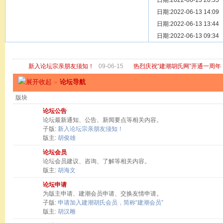
[ 宗亲新闻 ]
日期:2022-06-13 20:55
关于“金鸡落
[ 庙堂宗祠 ]
日期:2022-06-13 14:09
洽礼祖祠
[ 庙堂宗祠 ]
日期:2022-06-13 13:44
京华胡氏二
[ 庙堂宗祠 ]
日期:2022-06-13 09:34
祖祠、家庙
[ 论坛公告 ]
关于“建潮胡
新入论坛宗亲朋友须知！
09-06-15
热烈庆祝“建潮胡氏网”开通一周年
»
论坛导航
版块
论坛公告
论坛最新通知、公告、新闻要点等相关内容。
子版:
新入论坛宗亲朋友须知！
版主:
胡俊雄
论坛会员
论坛会员建议、咨询、了解等相关内容。
版主:
胡海文
论坛申请
为版主申请、建潮会员申请、交换友情申请。
子版:
申请加入建潮胡氏会员，简称“建潮会员”
版主:
胡汉雕